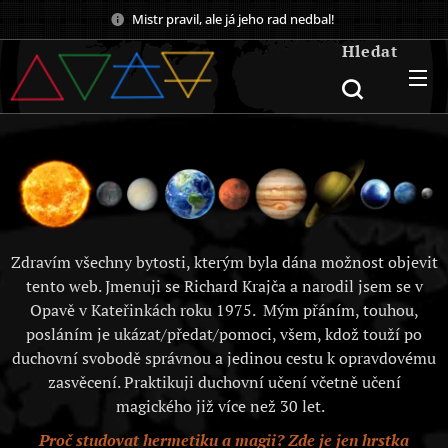
Mistr pravil, ale já jeho rad nedbal!
Hledat
Zdravím všechny bytosti, kterým byla dána možnost objevit
tento web. Jmenuji se Richard Krajča a narodil jsem se v
Opavě v Kateřinkách roku 1975. Mým přáním, touhou,
posláním je ukázat/předat/pomoci, všem, kdož touží po
duchovní svobodě správnou a jedinou cestu k opravdovému
zasvěcení. Praktikuji duchovní učení včetně učení
magického již více než 30 let.
Proč studovat hermetiku a magii? Zde je jen hrstka