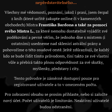
nepředstavitelného...
Všechny mé vědomosti, poznání, jakož i praxi, jsem čerpal
z knih (které určitě zakupte online či v kamenných
obchodech) Mistra
Františka Bardona a také za pomocí
svého Mistra L.
, za které nemohu dostatečně vyjádřit své
poděkování a pevně věřím, že jednoho dne s mistrem (i
ostatními) usedneme nad sklenicí astrální prány a
pohovoříme o této osudové cestě. Ještě zdůrazňuji, že každý
kdo se bude řídit tímto průvodcem, činí takto ze své vlastní
vůle a přebírá takto plnou odpovědnost za své skutky,
myšlenky, představy i city.
Tento průvodce je záměrně dostupný pouze pro
registrované uživatele a to v omezeném počtu.
Pro zobrazení obsahu se prosím přihlaste, nebo si založte
nový účet. Počet uživatelů je limitován. Neaktivní uživatelé
budou odstraněni.