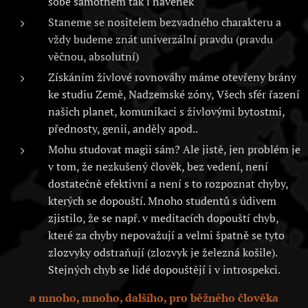
sobě samotném tak i navenek
Staneme se nositelem bezvadného charakteru a
vždy budeme znát univerzální pravdu (pravdu
věčnou, absolutní)
Získáním živlové rovnováhy máme otevřeny brány
ke studiu Země, Nadzemské zóny, Všech sfér řazení
našich planet, komunikaci s živlovými bytostmi,
přednosty, genii, anděly apod..
Mohu studovat magii sám? Ale jistě, jen problém je
v tom, že nezkušený člověk, bez vedení, není
dostatečně efektivní a není s to rozpoznat chyby,
kterých se dopouští. Mnoho studentů s údivem
zjistilo, že se např. v meditacích dopouští chyb,
které za chyby nepovažují a velmi špatně se tyto
zlozvyky odstraňují (zlozvyk je železná košile).
Stejných chyb se lidé dopouštějí i v introspekci.
a mnoho, mnoho, dalšího, pro běžného člověka