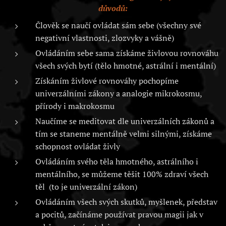
důvodů:
Člověk se naučí ovládat sám sebe (všechny své
negativní vlastnosti, zlozvyky a vášně)
Ovládáním sebe sama získáme živlovou rovnováhu
všech svých bytí (tělo hmotné, astrální i mentální)
Získáním živlové rovnováhy pochopíme
univerzálními zákony a analogie mikrokosmu,
přírody i makrokosmu
Naučíme se meditovat dle univerzálních zákonů a
tím se staneme mentálně velmi silnými, získáme
schopnost ovládat živly
Ovládáním svého těla hmotného, astrálního i
mentálního, se můžeme těšit 100% zdraví všech
těl (to je univerzální zákon)
Ovládáním všech svých skutků, myšlenek, představ
a pocitů, začínáme používat pravou magii jak v