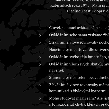
Kateřinkách roku 1975. Mým přán
a jedinou cestu k opravd
Člověk se naučí ovládat sám sebe (
Ovládáním sebe sama získáme živlo
Získáním živlové rovnováhy poch
Naučíme se meditovat dle univerz
Ovládáním svého těla hmotného, as
Ovládáním všech svých skutků, myš
navenek
Staneme se nositelem bezvadného 
Získáním živlové rovnováhy máme 
komunikaci s živlovými bytostmi, 
Mohu studovat magii sám? Ale jistě
s to rozpoznat chyby, kterých se d