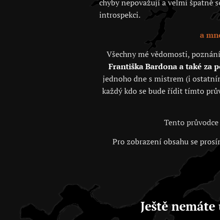
chyby nepovažují a velmi špatně se 
introspekci.
a mno
Všechny mé vědomosti, poznání, j
Františka Bardona a také za 
jednoho dne s mistrem (i ostatním
každý kdo se bude řídit tímto prů
Tento průvodce 
Pro zobrazení obsahu se prosím
Ještě nemáte 