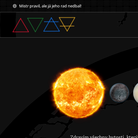
Mistr pravil, ale já jeho rad nedbal!
Zdravím všechny bytosti, který