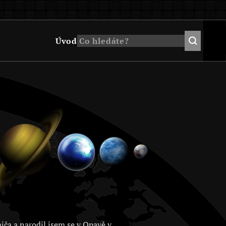
Úvod
jča a narodil jsem se v Opavě v