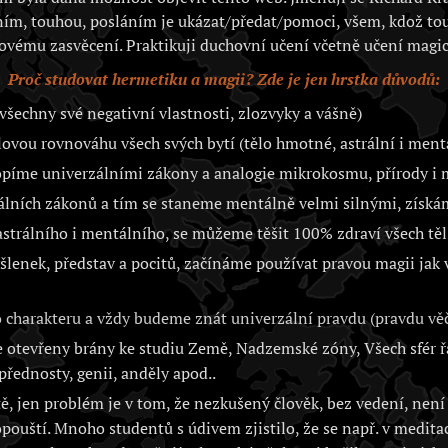
ím, touhou, posláním je ukázat/předat/pomoci, všem, kdož to
ovému zasvěcení. Praktikuji duchovní učení včetně učení magic
Proč studovat hermetiku a magii? Zde je jen hrstka důvodů:
všechny své negativní vlastnosti, zlozvyky a vášně)
vou rovnováhu všech svých bytí (tělo hmotné, astrální i ment
opíme univerzálními zákony a analogie mikrokosmu, přírody 
álních zákonů a tím se staneme mentálně velmi silnými, získá
trálního i mentálního, se můžeme těšit 100% zdraví všech těl 
lenek, představ a pocitů, začínáme používat pravou magii jak
charakteru a vždy budeme znát univerzální pravdu (pravdu věč
otevřeny brány ke studiu Země, Nadzemské zóny, Všech sfér řa
přednosty, genii, anděly apod..
, jen problém je v tom, že nezkušený člověk, bez vedení, není 
opouští. Mnoho studentů s údivem zjistilo, že se např. v medita