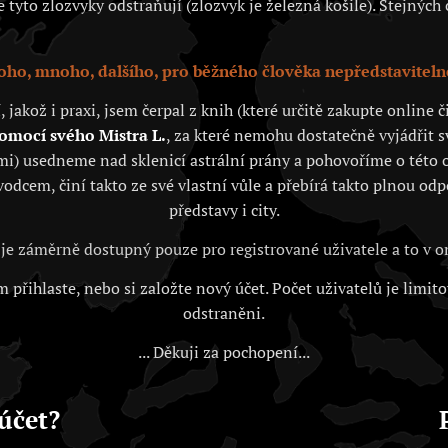
tyto zlozvyky odstraňují (zlozvyk je železná košile). Stejných c
ho, mnoho, dalšího, pro běžného člověka nepředstaviteln
akož i praxi, jsem čerpal z knih (které určitě zakupte online
pomocí svého Mistra L.
, za které nemohu dostatečně vyjádřit 
i) usedneme nad sklenicí astrální prány a pohovoříme o této o
vodcem, činí takto ze své vlastní vůle a přebírá takto plnou od
představy i city.
je záměrně dostupný pouze pro registrované uživatele a to v
 přihlaste, nebo si založte nový účet. Počet uživatelů je limit
odstraněni.
... Děkuji za pochopení...
účet?