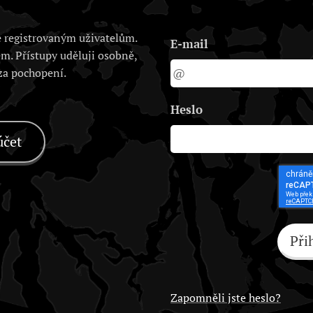
 registrovaným uživatelům.
E-mail
em. Přístupy uděluji osobně,
 za pochopení.
Heslo
účet
Při
Zapomněli jste heslo?