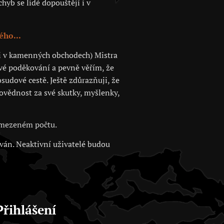
hyb se lidé dopouštějí i v
ého...
 či v kamenných obchodech) Mistra
své poděkování a pevně věřím, že
sudové cestě. Ještě zdůrazňuji, že
povědnost za své skutky, myšlenky,
 omezeném počtu.
ován. Neaktivní uživatelé budou
Přihlášení