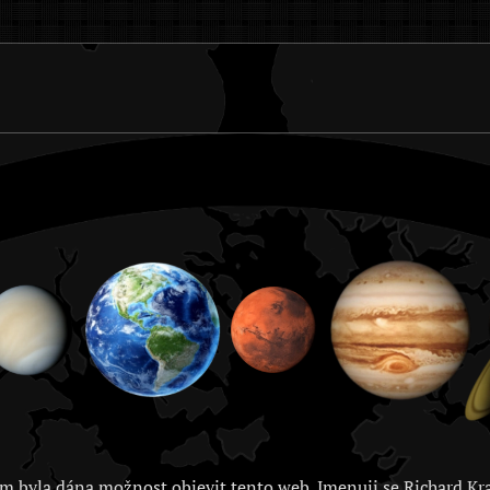
m byla dána možnost objevit tento web. Jmenuji se Richard Kra