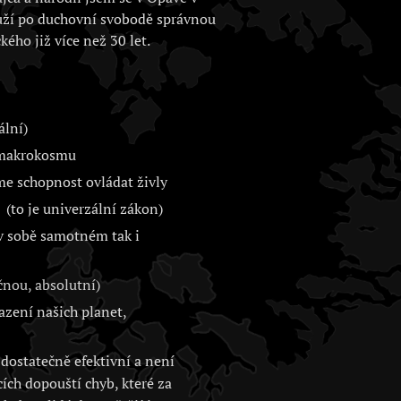
uží po duchovní svobodě správnou
kého již více než 30 let.
ální)
i makrokosmu
me schopnost ovládat živly
(to je univerzální zákon)
 v sobě samotném tak i
nou, absolutní)
zení našich planet,
dostatečně efektivní a není
cích dopouští chyb, které za