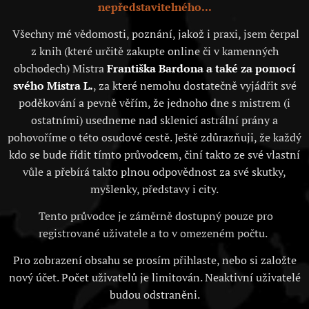
nepředstavitelného...
Všechny mé vědomosti, poznání, jakož i praxi, jsem čerpal
z knih (které určitě zakupte online či v kamenných
obchodech) Mistra
Františka Bardona a také za pomocí
svého Mistra L.
, za které nemohu dostatečně vyjádřit své
poděkování a pevně věřím, že jednoho dne s mistrem (i
ostatními) usedneme nad sklenicí astrální prány a
pohovoříme o této osudové cestě. Ještě zdůrazňuji, že každý
kdo se bude řídit tímto průvodcem, činí takto ze své vlastní
vůle a přebírá takto plnou odpovědnost za své skutky,
myšlenky, představy i city.
Tento průvodce je záměrně dostupný pouze pro
registrované uživatele a to v omezeném počtu.
Pro zobrazení obsahu se prosím přihlaste, nebo si založte
nový účet. Počet uživatelů je limitován. Neaktivní uživatelé
budou odstraněni.