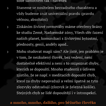
sobě samotném tak i navenek
Staneme se nositelem bezvadného charakteru a
vždy budeme znát univerzální pravdu (pravdu
věčnou, absolutní)
Získáním živlové rovnováhy máme otevřeny brány
ke studiu Země, Nadzemské zóny, Všech sfér řazení
našich planet, komunikaci s živlovými bytostmi,
přednosty, genii, anděly apod..
Mohu studovat magii sám? Ale jistě, jen problém je
v tom, že nezkušený člověk, bez vedení, není
dostatečně efektivní a není s to rozpoznat chyby,
kterých se dopouští. Mnoho studentů s údivem
zjistilo, že se např. v meditacích dopouští chyb,
které za chyby nepovažují a velmi špatně se tyto
zlozvyky odstraňují (zlozvyk je železná košile).
Stejných chyb se lidé dopouštějí i v introspekci.
a mnoho, mnoho, dalšího, pro běžného člověka