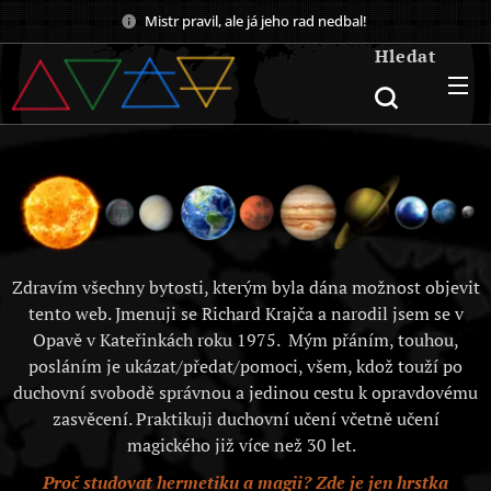
Mistr pravil, ale já jeho rad nedbal!
Hledat
Zdravím všechny bytosti, kterým byla dána možnost objevit
tento web. Jmenuji se Richard Krajča a narodil jsem se v
Opavě v Kateřinkách roku 1975. Mým přáním, touhou,
posláním je ukázat/předat/pomoci, všem, kdož touží po
duchovní svobodě správnou a jedinou cestu k opravdovému
zasvěcení. Praktikuji duchovní učení včetně učení
magického již více než 30 let.
Proč studovat hermetiku a magii? Zde je jen hrstka