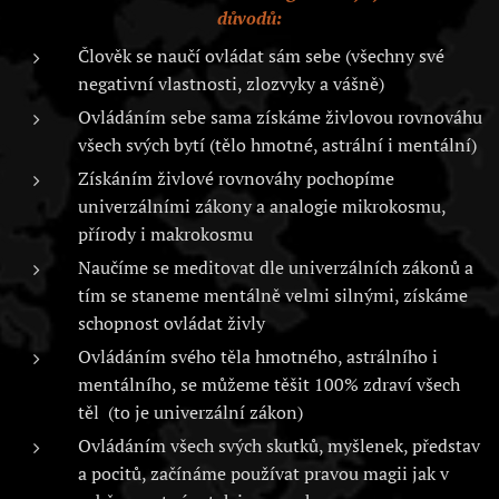
důvodů:
Člověk se naučí ovládat sám sebe (všechny své
negativní vlastnosti, zlozvyky a vášně)
Ovládáním sebe sama získáme živlovou rovnováhu
všech svých bytí (tělo hmotné, astrální i mentální)
Získáním živlové rovnováhy pochopíme
univerzálními zákony a analogie mikrokosmu,
přírody i makrokosmu
Naučíme se meditovat dle univerzálních zákonů a
tím se staneme mentálně velmi silnými, získáme
schopnost ovládat živly
Ovládáním svého těla hmotného, astrálního i
mentálního, se můžeme těšit 100% zdraví všech
těl (to je univerzální zákon)
Ovládáním všech svých skutků, myšlenek, představ
a pocitů, začínáme používat pravou magii jak v