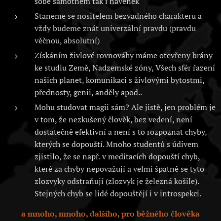
sobě samotném tak i navenek
Staneme se nositelem bezvadného charakteru a
vždy budeme znát univerzální pravdu (pravdu
věčnou, absolutní)
Získáním živlové rovnováhy máme otevřeny brány
ke studiu Země, Nadzemské zóny, Všech sfér řazení
našich planet, komunikaci s živlovými bytostmi,
přednosty, genii, anděly apod..
Mohu studovat magii sám? Ale jistě, jen problém je
v tom, že nezkušený člověk, bez vedení, není
dostatečně efektivní a není s to rozpoznat chyby,
kterých se dopouští. Mnoho studentů s údivem
zjistilo, že se např. v meditacích dopouští chyb,
které za chyby nepovažují a velmi špatně se tyto
zlozvyky odstraňují (zlozvyk je železná košile).
Stejných chyb se lidé dopouštějí i v introspekci.
a mnoho, mnoho, dalšího, pro běžného člověka