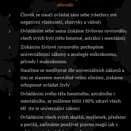
důvodů:
Člověk se naučí ovládat sám sebe (všechny své
negativní vlastnosti, zlozvyky a vášně)
Ovládáním sebe sama získáme živlovou rovnováhu
všech svých bytí (tělo hmotné, astrální i mentální)
Získáním živlové rovnováhy pochopíme
univerzálními zákony a analogie mikrokosmu,
přírody i makrokosmu
Naučíme se meditovat dle univerzálních zákonů a
tím se staneme mentálně velmi silnými, získáme
schopnost ovládat živly
Ovládáním svého těla hmotného, astrálního i
mentálního, se můžeme těšit 100% zdraví všech
těl (to je univerzální zákon)
Ovládáním všech svých skutků, myšlenek, představ
a pocitů, začínáme používat pravou magii jak v