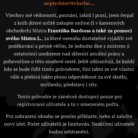
nepředstavitelného...
Všechny mé vědomosti, poznání, jakož i praxi, jsem čerpal
z knih (které určitě zakupte online či v kamenných
obchodech) Mistra
Františka Bardona a také za pomocí
svého Mistra L.
, za které nemohu dostatečně vyjádřit své
poděkování a pevně věřím, že jednoho dne s mistrem (i
ostatními) usedneme nad sklenicí astrální prány a
pohovoříme o této osudové cestě. Ještě zdůrazňuji, že každý
kdo se bude řídit tímto průvodcem, činí takto ze své vlastní
vůle a přebírá takto plnou odpovědnost za své skutky,
myšlenky, představy i city.
Tento průvodce je záměrně dostupný pouze pro
registrované uživatele a to v omezeném počtu.
Pro zobrazení obsahu se prosím přihlaste, nebo si založte
nový účet. Počet uživatelů je limitován. Neaktivní uživatelé
budou odstraněni.