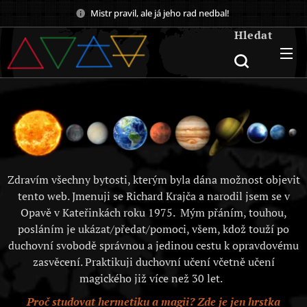
Mistr pravil, ale já jeho rad nedbal!
Hledat
Zdravím všechny bytosti, kterým byla dána možnost objevit
tento web. Jmenuji se Richard Krajča a narodil jsem se v
Opavě v Kateřinkách roku 1975. Mým přáním, touhou,
posláním je ukázat/předat/pomoci, všem, kdož touží po
duchovní svobodě správnou a jedinou cestu k opravdovému
zasvěcení. Praktikuji duchovní učení včetně učení
magického již více než 30 let.
Proč studovat hermetiku a magii? Zde je jen hrstka