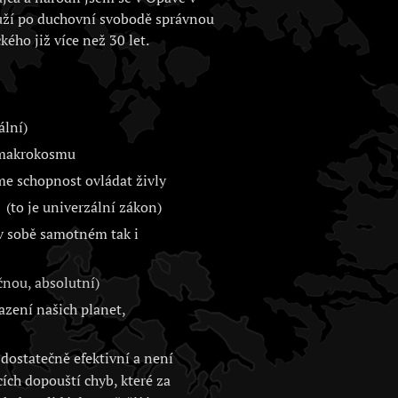
uží po duchovní svobodě správnou
kého již více než 30 let.
ální)
i makrokosmu
me schopnost ovládat živly
(to je univerzální zákon)
 v sobě samotném tak i
nou, absolutní)
zení našich planet,
dostatečně efektivní a není
cích dopouští chyb, které za