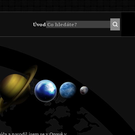
Úvod
jča a narodil jsem se v Opavě v