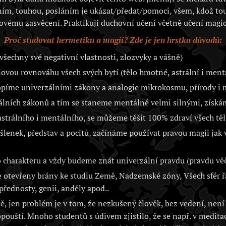
ím, touhou, posláním je ukázat/předat/pomoci, všem, kdož to
ovému zasvěcení. Praktikuji duchovní učení včetně učení magic
Proč studovat hermetiku a magii? Zde je jen hrstka důvodů:
všechny své negativní vlastnosti, zlozvyky a vášně)
vou rovnováhu všech svých bytí (tělo hmotné, astrální i ment
opíme univerzálními zákony a analogie mikrokosmu, přírody 
álních zákonů a tím se staneme mentálně velmi silnými, získá
trálního i mentálního, se můžeme těšit 100% zdraví všech těl 
lenek, představ a pocitů, začínáme používat pravou magii jak
charakteru a vždy budeme znát univerzální pravdu (pravdu věč
otevřeny brány ke studiu Země, Nadzemské zóny, Všech sfér řa
přednosty, genii, anděly apod..
, jen problém je v tom, že nezkušený člověk, bez vedení, není 
opouští. Mnoho studentů s údivem zjistilo, že se např. v medita