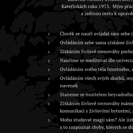
Kateřinkách roku 1975. Mým přán
a jedinou cestu k opravd
Člověk se naučí ovládat sám sebe (
Ovládáním sebe sama získáme živlo
Získáním živlové rovnováhy poch
Naučíme se meditovat dle univerz
Ovládáním svého těla hmotného, as
Ovládáním všech svých skutků, myš
navenek
Staneme se nositelem bezvadného 
Získáním živlové rovnováhy máme 
komunikaci s živlovými bytostmi, 
Mohu studovat magii sám? Ale jistě
s to rozpoznat chyby, kterých se d