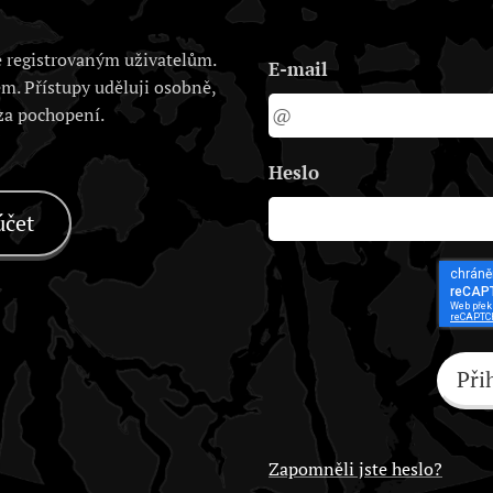
 registrovaným uživatelům.
E-mail
em. Přístupy uděluji osobně,
 za pochopení.
Heslo
účet
Při
Zapomněli jste heslo?