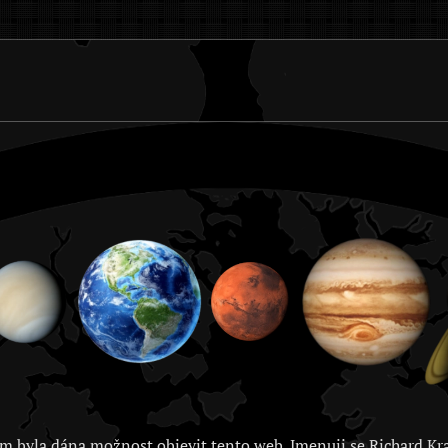
m byla dána možnost objevit tento web. Jmenuji se Richard Kra