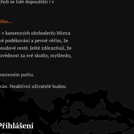
hyb se lidé dopouštějí i v
ého...
 či v kamenných obchodech) Mistra
své poděkování a pevně věřím, že
sudové cestě. Ještě zdůrazňuji, že
povědnost za své skutky, myšlenky,
 omezeném počtu.
ován. Neaktivní uživatelé budou
Přihlášení