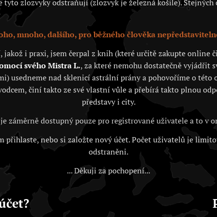
tyto zlozvyky odstraňují (zlozvyk je železná košile). Stejných c
ho, mnoho, dalšího, pro běžného člověka nepředstaviteln
akož i praxi, jsem čerpal z knih (které určitě zakupte online
pomocí svého Mistra L.
, za které nemohu dostatečně vyjádřit 
i) usedneme nad sklenicí astrální prány a pohovoříme o této o
vodcem, činí takto ze své vlastní vůle a přebírá takto plnou od
představy i city.
je záměrně dostupný pouze pro registrované uživatele a to v
 přihlaste, nebo si založte nový účet. Počet uživatelů je limit
odstraněni.
... Děkuji za pochopení...
účet?