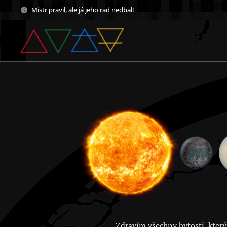
Mistr pravil, ale já jeho rad nedbal!
Zdravím všechny bytosti, který