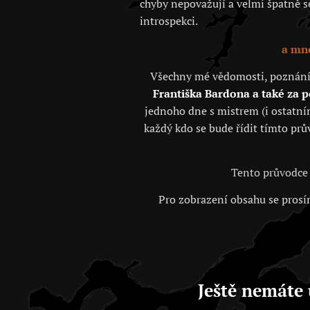
chyby nepovažují a velmi špatně se 
introspekci.
a mno
Všechny mé vědomosti, poznání, j
Františka Bardona a také za 
jednoho dne s mistrem (i ostatním
každý kdo se bude řídit tímto prů
Tento průvodce 
Pro zobrazení obsahu se prosím
Ještě nemáte 