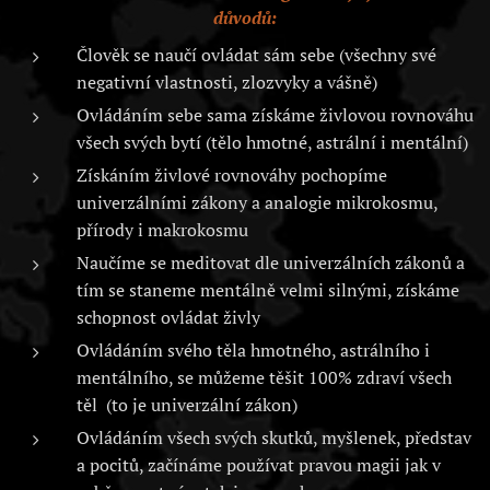
důvodů:
Člověk se naučí ovládat sám sebe (všechny své
negativní vlastnosti, zlozvyky a vášně)
Ovládáním sebe sama získáme živlovou rovnováhu
všech svých bytí (tělo hmotné, astrální i mentální)
Získáním živlové rovnováhy pochopíme
univerzálními zákony a analogie mikrokosmu,
přírody i makrokosmu
Naučíme se meditovat dle univerzálních zákonů a
tím se staneme mentálně velmi silnými, získáme
schopnost ovládat živly
Ovládáním svého těla hmotného, astrálního i
mentálního, se můžeme těšit 100% zdraví všech
těl (to je univerzální zákon)
Ovládáním všech svých skutků, myšlenek, představ
a pocitů, začínáme používat pravou magii jak v