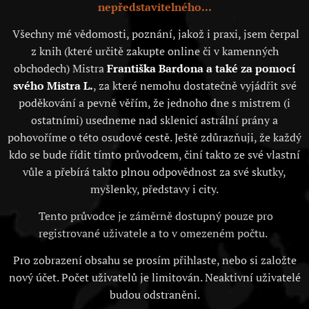
nepředstavitelného...
Všechny mé vědomosti, poznání, jakož i praxi, jsem čerpal
z knih (které určitě zakupte online či v kamenných
obchodech) Mistra
Františka Bardona a také za pomocí
svého Mistra L.
, za které nemohu dostatečně vyjádřit své
poděkování a pevně věřím, že jednoho dne s mistrem (i
ostatními) usedneme nad sklenicí astrální prány a
pohovoříme o této osudové cestě. Ještě zdůrazňuji, že každý
kdo se bude řídit tímto průvodcem, činí takto ze své vlastní
vůle a přebírá takto plnou odpovědnost za své skutky,
myšlenky, představy i city.
Tento průvodce je záměrně dostupný pouze pro
registrované uživatele a to v omezeném počtu.
Pro zobrazení obsahu se prosím přihlaste, nebo si založte
nový účet. Počet uživatelů je limitován. Neaktivní uživatelé
budou odstraněni.