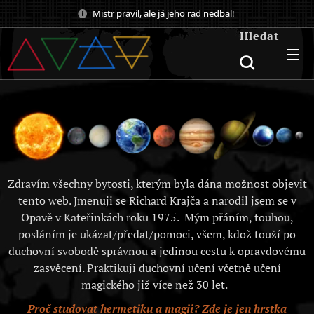
Mistr pravil, ale já jeho rad nedbal!
Hledat
Zdravím všechny bytosti, kterým byla dána možnost objevit
tento web. Jmenuji se Richard Krajča a narodil jsem se v
Opavě v Kateřinkách roku 1975. Mým přáním, touhou,
posláním je ukázat/předat/pomoci, všem, kdož touží po
duchovní svobodě správnou a jedinou cestu k opravdovému
zasvěcení. Praktikuji duchovní učení včetně učení
magického již více než 30 let.
Proč studovat hermetiku a magii? Zde je jen hrstka