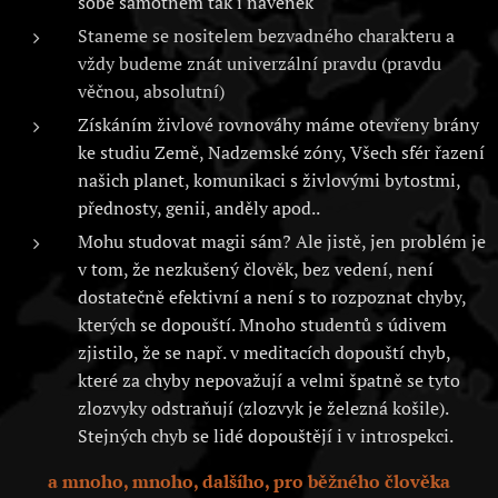
sobě samotném tak i navenek
Staneme se nositelem bezvadného charakteru a
vždy budeme znát univerzální pravdu (pravdu
věčnou, absolutní)
Získáním živlové rovnováhy máme otevřeny brány
ke studiu Země, Nadzemské zóny, Všech sfér řazení
našich planet, komunikaci s živlovými bytostmi,
přednosty, genii, anděly apod..
Mohu studovat magii sám? Ale jistě, jen problém je
v tom, že nezkušený člověk, bez vedení, není
dostatečně efektivní a není s to rozpoznat chyby,
kterých se dopouští. Mnoho studentů s údivem
zjistilo, že se např. v meditacích dopouští chyb,
které za chyby nepovažují a velmi špatně se tyto
zlozvyky odstraňují (zlozvyk je železná košile).
Stejných chyb se lidé dopouštějí i v introspekci.
a mnoho, mnoho, dalšího, pro běžného člověka