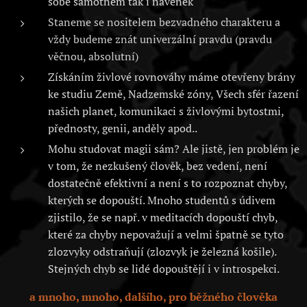
sobě samotném tak i navenek
Staneme se nositelem bezvadného charakteru a
vždy budeme znát univerzální pravdu (pravdu
věčnou, absolutní)
Získáním živlové rovnováhy máme otevřeny brány
ke studiu Země, Nadzemské zóny, Všech sfér řazení
našich planet, komunikaci s živlovými bytostmi,
přednosty, genii, anděly apod..
Mohu studovat magii sám? Ale jistě, jen problém je
v tom, že nezkušený člověk, bez vedení, není
dostatečně efektivní a není s to rozpoznat chyby,
kterých se dopouští. Mnoho studentů s údivem
zjistilo, že se např. v meditacích dopouští chyb,
které za chyby nepovažují a velmi špatně se tyto
zlozvyky odstraňují (zlozvyk je železná košile).
Stejných chyb se lidé dopouštějí i v introspekci.
a mnoho, mnoho, dalšího, pro běžného člověka