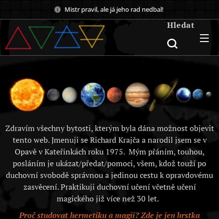
Mistr pravil, ale já jeho rad nedbal!
Hledat
Zdravím všechny bytosti, kterým byla dána možnost objevit
tento web. Jmenuji se Richard Krajča a narodil jsem se v
Opavě v Kateřinkách roku 1975. Mým přáním, touhou,
posláním je ukázat/předat/pomoci, všem, kdož touží po
duchovní svobodě správnou a jedinou cestu k opravdovému
zasvěcení. Praktikuji duchovní učení včetně učení
magického již více než 30 let.
Proč studovat hermetiku a magii? Zde je jen hrstka