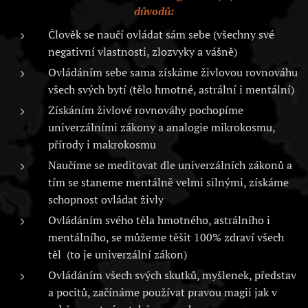
důvodů:
Člověk se naučí ovládat sám sebe (všechny své
negativní vlastnosti, zlozvyky a vášně)
Ovládáním sebe sama získáme živlovou rovnováhu
všech svých bytí (tělo hmotné, astrální i mentální)
Získáním živlové rovnováhy pochopíme
univerzálními zákony a analogie mikrokosmu,
přírody i makrokosmu
Naučíme se meditovat dle univerzálních zákonů a
tím se staneme mentálně velmi silnými, získáme
schopnost ovládat živly
Ovládáním svého těla hmotného, astrálního i
mentálního, se můžeme těšit 100% zdraví všech
těl (to je univerzální zákon)
Ovládáním všech svých skutků, myšlenek, představ
a pocitů, začínáme používat pravou magii jak v