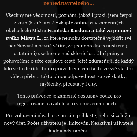
nepředstavitelného...
Všechny mé vědomosti, poznání, jakož i praxi, jsem čerpal
z knih (které určitě zakupte online či v kamenných
obchodech) Mistra
Františka Bardona a také za pomocí
svého Mistra L.
, za které nemohu dostatečně vyjádřit své
poděkování a pevně věřím, že jednoho dne s mistrem (i
ostatními) usedneme nad sklenicí astrální prány a
pohovoříme o této osudové cestě. Ještě zdůrazňuji, že každý
kdo se bude řídit tímto průvodcem, činí takto ze své vlastní
vůle a přebírá takto plnou odpovědnost za své skutky,
myšlenky, představy i city.
Tento průvodce je záměrně dostupný pouze pro
registrované uživatele a to v omezeném počtu.
Pro zobrazení obsahu se prosím přihlaste, nebo si založte
nový účet. Počet uživatelů je limitován. Neaktivní uživatelé
budou odstraněni.