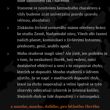
sobě samotném tak i navenek
Staneme se nositelem bezvadného charakteru a
vždy budeme znát univerzální pravdu (pravdu
věčnou, absolutní)
Získáním živlové rovnováhy máme otevřeny brány
ke studiu Země, Nadzemské zóny, Všech sfér řazení
našich planet, komunikaci s živlovými bytostmi,
přednosty, genii, anděly apod..
Mohu studovat magii sám? Ale jistě, jen problém je
v tom, že nezkušený člověk, bez vedení, není
dostatečně efektivní a není s to rozpoznat chyby,
kterých se dopouští. Mnoho studentů s údivem
zjistilo, že se např. v meditacích dopouští chyb,
které za chyby nepovažují a velmi špatně se tyto
zlozvyky odstraňují (zlozvyk je železná košile).
Stejných chyb se lidé dopouštějí i v introspekci.
a mnoho, mnoho, dalšího, pro běžného člověka