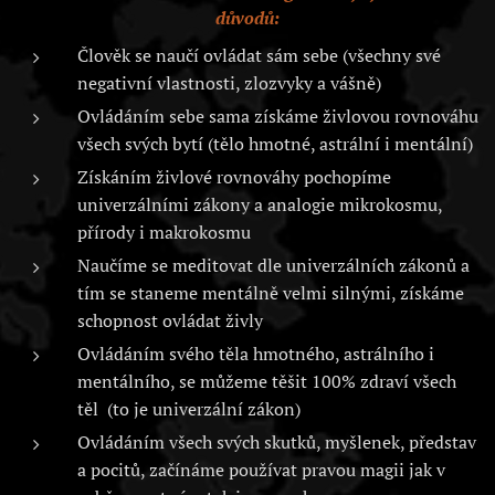
důvodů:
Člověk se naučí ovládat sám sebe (všechny své
negativní vlastnosti, zlozvyky a vášně)
Ovládáním sebe sama získáme živlovou rovnováhu
všech svých bytí (tělo hmotné, astrální i mentální)
Získáním živlové rovnováhy pochopíme
univerzálními zákony a analogie mikrokosmu,
přírody i makrokosmu
Naučíme se meditovat dle univerzálních zákonů a
tím se staneme mentálně velmi silnými, získáme
schopnost ovládat živly
Ovládáním svého těla hmotného, astrálního i
mentálního, se můžeme těšit 100% zdraví všech
těl (to je univerzální zákon)
Ovládáním všech svých skutků, myšlenek, představ
a pocitů, začínáme používat pravou magii jak v