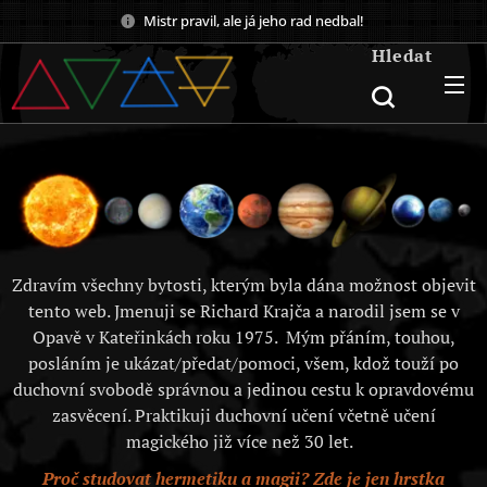
Mistr pravil, ale já jeho rad nedbal!
Hledat
Zdravím všechny bytosti, kterým byla dána možnost objevit
tento web. Jmenuji se Richard Krajča a narodil jsem se v
Opavě v Kateřinkách roku 1975. Mým přáním, touhou,
posláním je ukázat/předat/pomoci, všem, kdož touží po
duchovní svobodě správnou a jedinou cestu k opravdovému
zasvěcení. Praktikuji duchovní učení včetně učení
magického již více než 30 let.
Proč studovat hermetiku a magii? Zde je jen hrstka