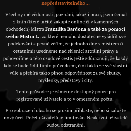
nepředstavitelného...
Všechny mé vědomosti, poznání, jakož i praxi, jsem čerpal
z knih (které určitě zakupte online či v kamenných
obchodech) Mistra
Františka Bardona a také za pomocí
svého Mistra L.
, za které nemohu dostatečně vyjádřit své
poděkování a pevně věřím, že jednoho dne s mistrem (i
ostatními) usedneme nad sklenicí astrální prány a
pohovoříme o této osudové cestě. Ještě zdůrazňuji, že každý
kdo se bude řídit tímto průvodcem, činí takto ze své vlastní
vůle a přebírá takto plnou odpovědnost za své skutky,
myšlenky, představy i city.
Tento průvodce je záměrně dostupný pouze pro
registrované uživatele a to v omezeném počtu.
Pro zobrazení obsahu se prosím přihlaste, nebo si založte
nový účet. Počet uživatelů je limitován. Neaktivní uživatelé
budou odstraněni.