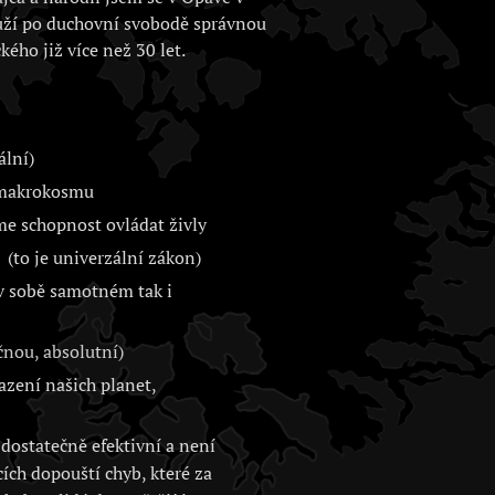
uží po duchovní svobodě správnou
kého již více než 30 let.
ální)
i makrokosmu
me schopnost ovládat živly
(to je univerzální zákon)
 v sobě samotném tak i
nou, absolutní)
zení našich planet,
dostatečně efektivní a není
cích dopouští chyb, které za