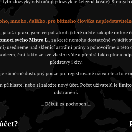
tyto zlozvyky odstraňují (zlozvyk je železná košile). Stejných c
ho, mnoho, dalšího, pro běžného člověka nepředstaviteln
akož i praxi, jsem čerpal z knih (které určitě zakupte online
pomocí svého Mistra L.
, za které nemohu dostatečně vyjádřit 
i) usedneme nad sklenicí astrální prány a pohovoříme o této o
vodcem, činí takto ze své vlastní vůle a přebírá takto plnou od
představy i city.
je záměrně dostupný pouze pro registrované uživatele a to v
 přihlaste, nebo si založte nový účet. Počet uživatelů je limit
odstraněni.
... Děkuji za pochopení...
účet?