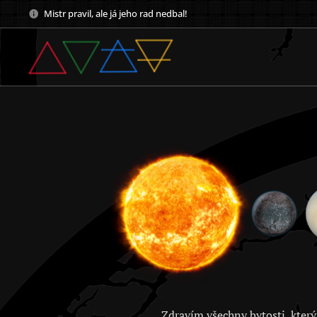
Mistr pravil, ale já jeho rad nedbal!
Zdravím všechny bytosti, který