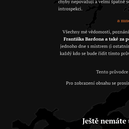
chyby nepovažují a velmi špatně se 
introspekci.
a mno
Všechny mé vědomosti, poznání, j
Františka Bardona a také za 
jednoho dne s mistrem (i ostatním
každý kdo se bude řídit tímto prů
Tento průvodce 
Pro zobrazení obsahu se prosím
Ještě nemáte 