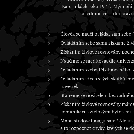
Kateřinkách roku 1975. Mým přán
a jedinou cestu k opravd
Člověk se naučí ovládat sám sebe (
Ovládáním sebe sama získáme živlo
Získáním živlové rovnováhy poch
Naučíme se meditovat dle univerz
Ovládáním svého těla hmotného, as
Ovládáním všech svých skutků, myš
navenek
Staneme se nositelem bezvadného 
Získáním živlové rovnováhy máme 
komunikaci s živlovými bytostmi, 
Mohu studovat magii sám? Ale jistě
s to rozpoznat chyby, kterých se d