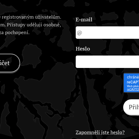
 registrovaným uživatelům.
E-mail
em. Přístupy uděluji osobně,
 za pochopení.
Heslo
účet
Při
Zapomněli jste heslo?