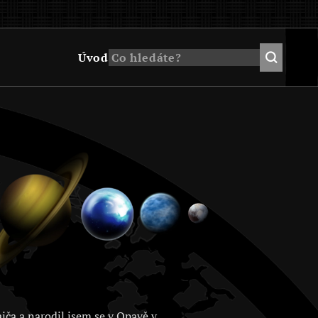
Úvod
jča a narodil jsem se v Opavě v