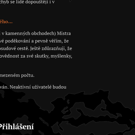
hyb se lidé dopouštějí i v
ého...
 či v kamenných obchodech) Mistra
své poděkování a pevně věřím, že
sudové cestě. Ještě zdůrazňuji, že
povědnost za své skutky, myšlenky,
 omezeném počtu.
ován. Neaktivní uživatelé budou
Přihlášení