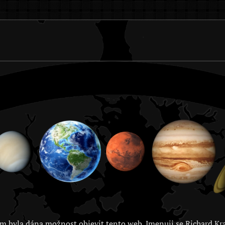
m byla dána možnost objevit tento web. Jmenuji se Richard Kra