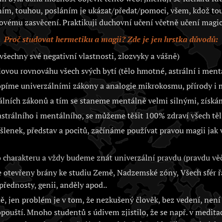
ím, touhou, posláním je ukázat/předat/pomoci, všem, kdož to
ovému zasvěcení. Praktikuji duchovní učení včetně učení magic
Proč studovat hermetiku a magii? Zde je jen hrstka důvodů:
všechny své negativní vlastnosti, zlozvyky a vášně)
vou rovnováhu všech svých bytí (tělo hmotné, astrální i ment
opíme univerzálními zákony a analogie mikrokosmu, přírody 
álních zákonů a tím se staneme mentálně velmi silnými, získá
trálního i mentálního, se můžeme těšit 100% zdraví všech těl 
lenek, představ a pocitů, začínáme používat pravou magii jak
charakteru a vždy budeme znát univerzální pravdu (pravdu věč
otevřeny brány ke studiu Země, Nadzemské zóny, Všech sfér řa
přednosty, genii, anděly apod..
, jen problém je v tom, že nezkušený člověk, bez vedení, není 
opouští. Mnoho studentů s údivem zjistilo, že se např. v medita