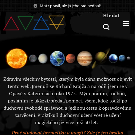
Mistr pravil, ale já jeho rad nedbal!
Hledat
Zdravím všechny bytosti, kterým byla dána možnost objevit
tento web. Jmenuji se Richard Krajča a narodil jsem se v
Opavě v Kateřinkách roku 1975. Mým přáním, touhou,
posláním je ukázat/předat/pomoci, všem, kdož touží po
duchovní svobodě správnou a jedinou cestu k opravdovému
zasvěcení. Praktikuji duchovní učení včetně učení
magického již více než 30 let.
Proč studovat hermetiku a magii? Zde je jen hrstka