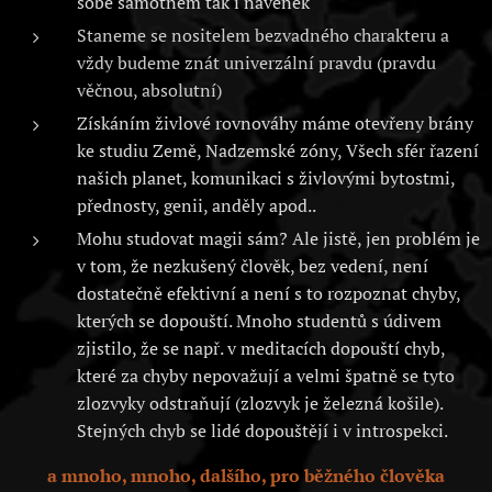
sobě samotném tak i navenek
Staneme se nositelem bezvadného charakteru a
vždy budeme znát univerzální pravdu (pravdu
věčnou, absolutní)
Získáním živlové rovnováhy máme otevřeny brány
ke studiu Země, Nadzemské zóny, Všech sfér řazení
našich planet, komunikaci s živlovými bytostmi,
přednosty, genii, anděly apod..
Mohu studovat magii sám? Ale jistě, jen problém je
v tom, že nezkušený člověk, bez vedení, není
dostatečně efektivní a není s to rozpoznat chyby,
kterých se dopouští. Mnoho studentů s údivem
zjistilo, že se např. v meditacích dopouští chyb,
které za chyby nepovažují a velmi špatně se tyto
zlozvyky odstraňují (zlozvyk je železná košile).
Stejných chyb se lidé dopouštějí i v introspekci.
a mnoho, mnoho, dalšího, pro běžného člověka