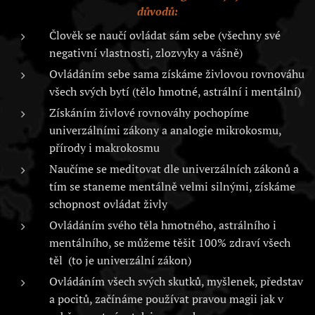
důvodů:
Člověk se naučí ovládat sám sebe (všechny své
negativní vlastnosti, zlozvyky a vášně)
Ovládáním sebe sama získáme živlovou rovnováhu
všech svých bytí (tělo hmotné, astrální i mentální)
Získáním živlové rovnováhy pochopíme
univerzálními zákony a analogie mikrokosmu,
přírody i makrokosmu
Naučíme se meditovat dle univerzálních zákonů a
tím se staneme mentálně velmi silnými, získáme
schopnost ovládat živly
Ovládáním svého těla hmotného, astrálního i
mentálního, se můžeme těšit 100% zdraví všech
těl (to je univerzální zákon)
Ovládáním všech svých skutků, myšlenek, představ
a pocitů, začínáme používat pravou magii jak v