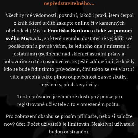
nepředstavitelného...
Všechny mé vědomosti, poznání, jakož i praxi, jsem čerpal
z knih (které určitě zakupte online či v kamenných
obchodech) Mistra
Františka Bardona a také za pomocí
svého Mistra L.
, za které nemohu dostatečně vyjádřit své
poděkování a pevně věřím, že jednoho dne s mistrem (i
ostatními) usedneme nad sklenicí astrální prány a
pohovoříme o této osudové cestě. Ještě zdůrazňuji, že každý
kdo se bude řídit tímto průvodcem, činí takto ze své vlastní
vůle a přebírá takto plnou odpovědnost za své skutky,
myšlenky, představy i city.
Tento průvodce je záměrně dostupný pouze pro
registrované uživatele a to v omezeném počtu.
Pro zobrazení obsahu se prosím přihlaste, nebo si založte
nový účet. Počet uživatelů je limitován. Neaktivní uživatelé
budou odstraněni.