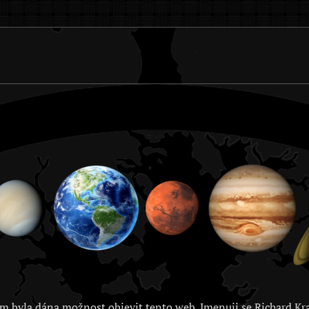
m byla dána možnost objevit tento web. Jmenuji se Richard Kra