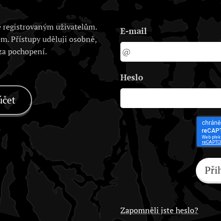
 registrovaným uživatelům.
E-mail
em. Přístupy uděluji osobně,
 za pochopení.
Heslo
účet
Při
Zapomněli jste heslo?