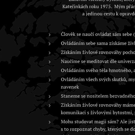
Kateřinkách roku 1975. Mým přán
a jedinou cestu k opravd
Člověk se naučí ovládat sám sebe (
Ovládáním sebe sama získáme živlo
Získáním živlové rovnováhy poch
Naučíme se meditovat dle univerz
Ovládáním svého těla hmotného, as
Ovládáním všech svých skutků, myš
navenek
Staneme se nositelem bezvadného 
Získáním živlové rovnováhy máme 
komunikaci s živlovými bytostmi, 
Mohu studovat magii sám? Ale jistě
s to rozpoznat chyby, kterých se d