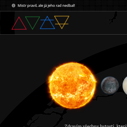
Mistr pravil, ale já jeho rad nedbal!
Zdravím všechny bytosti, který