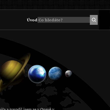
Úvod
jča a narodil jsem se v Opavě v