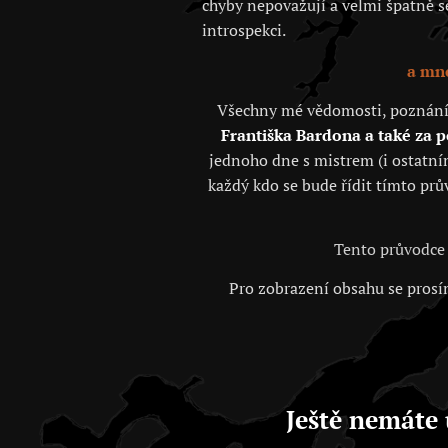
chyby nepovažují a velmi špatně se 
introspekci.
a mno
Všechny mé vědomosti, poznání, j
Františka Bardona a také za 
jednoho dne s mistrem (i ostatním
každý kdo se bude řídit tímto prů
Tento průvodce 
Pro zobrazení obsahu se prosím
Ještě nemáte 