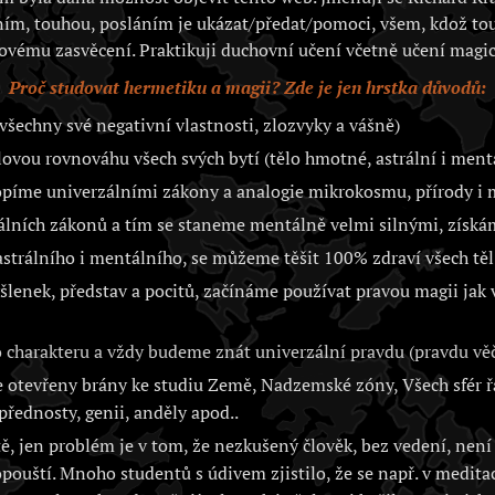
ím, touhou, posláním je ukázat/předat/pomoci, všem, kdož to
ovému zasvěcení. Praktikuji duchovní učení včetně učení magic
Proč studovat hermetiku a magii? Zde je jen hrstka důvodů:
všechny své negativní vlastnosti, zlozvyky a vášně)
vou rovnováhu všech svých bytí (tělo hmotné, astrální i ment
opíme univerzálními zákony a analogie mikrokosmu, přírody 
álních zákonů a tím se staneme mentálně velmi silnými, získá
trálního i mentálního, se můžeme těšit 100% zdraví všech těl 
lenek, představ a pocitů, začínáme používat pravou magii jak
charakteru a vždy budeme znát univerzální pravdu (pravdu věč
otevřeny brány ke studiu Země, Nadzemské zóny, Všech sfér řa
přednosty, genii, anděly apod..
, jen problém je v tom, že nezkušený člověk, bez vedení, není 
opouští. Mnoho studentů s údivem zjistilo, že se např. v medita