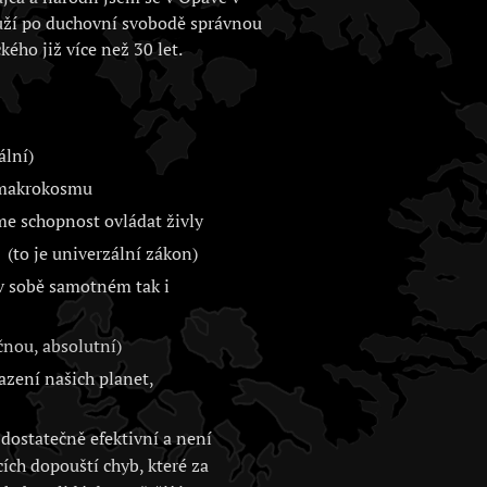
uží po duchovní svobodě správnou
kého již více než 30 let.
ální)
i makrokosmu
me schopnost ovládat živly
(to je univerzální zákon)
 v sobě samotném tak i
nou, absolutní)
zení našich planet,
dostatečně efektivní a není
cích dopouští chyb, které za