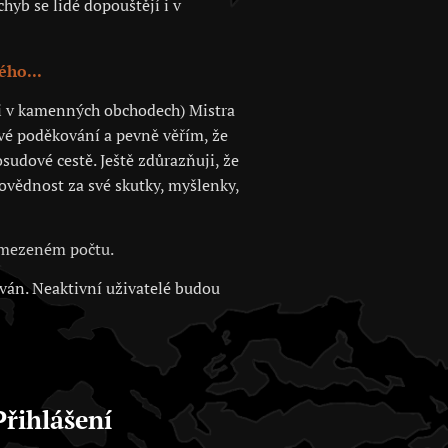
hyb se lidé dopouštějí i v
ého...
 či v kamenných obchodech) Mistra
své poděkování a pevně věřím, že
sudové cestě. Ještě zdůrazňuji, že
povědnost za své skutky, myšlenky,
 omezeném počtu.
ován. Neaktivní uživatelé budou
Přihlášení