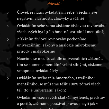
důvodů:
Člověk se naučí ovládat sám sebe (všechny své
negativní vlastnosti, zlozvyky a vášně)
Ovládáním sebe sama získáme živlovou rovnováhu
všech svých bytí (tělo hmotné, astrální i mentální)
Získáním živlové rovnováhy pochopíme
univerzálními zákony a analogie mikrokosmu,
přírody i makrokosmu
Naučíme se meditovat dle univerzálních zákonů a
tím se staneme mentálně velmi silnými, získáme
schopnost ovládat živly
Ovládáním svého těla hmotného, astrálního i
mentálního, se můžeme těšit 100% zdraví všech
těl (to je univerzální zákon)
Ovládáním všech svých skutků, myšlenek, představ
a pocitů, začínáme používat pravou magii jak v