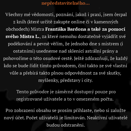
nepředstavitelného...
Všechny mé vědomosti, poznání, jakož i praxi, jsem čerpal
z knih (které určitě zakupte online či v kamenných
obchodech) Mistra
Františka Bardona a také za pomocí
svého Mistra L.
, za které nemohu dostatečně vyjádřit své
poděkování a pevně věřím, že jednoho dne s mistrem (i
ostatními) usedneme nad sklenicí astrální prány a
pohovoříme o této osudové cestě. Ještě zdůrazňuji, že každý
kdo se bude řídit tímto průvodcem, činí takto ze své vlastní
vůle a přebírá takto plnou odpovědnost za své skutky,
myšlenky, představy i city.
Tento průvodce je záměrně dostupný pouze pro
registrované uživatele a to v omezeném počtu.
Pro zobrazení obsahu se prosím přihlaste, nebo si založte
nový účet. Počet uživatelů je limitován. Neaktivní uživatelé
budou odstraněni.