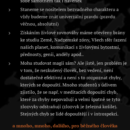
sobě samotném tak i navenek
Staneme se nositelem bezvadného charakteru a
vždy budeme znát univerzální pravdu (pravdu
věčnou, absolutní)
Získáním živlové rovnováhy máme otevřeny brány
ke studiu Země, Nadzemské zóny, Všech sfér řazení
našich planet, komunikaci s živlovými bytostmi,
přednosty, genii, anděly apod..
Mohu studovat magii sám? Ale jistě, jen problém je
v tom, že nezkušený člověk, bez vedení, není
dostatečně efektivní a není s to rozpoznat chyby,
kterých se dopouští. Mnoho studentů s údivem
zjistilo, že se např. v meditacích dopouští chyb,
které za chyby nepovažují a velmi špatně se tyto
zlozvyky odstraňují (zlozvyk je železná košile).
Stejných chyb se lidé dopouštějí i v introspekci.
a mnoho, mnoho, dalšího, pro běžného člověka