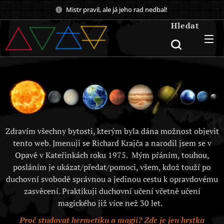
Mistr pravil, ale já jeho rad nedbal!
Hledat
Zdravím všechny bytosti, kterým byla dána možnost objevit
tento web. Jmenuji se Richard Krajča a narodil jsem se v
Opavě v Kateřinkách roku 1975. Mým přáním, touhou,
posláním je ukázat/předat/pomoci, všem, kdož touží po
duchovní svobodě správnou a jedinou cestu k opravdovému
zasvěcení. Praktikuji duchovní učení včetně učení
magického již více než 30 let.
Proč studovat hermetiku a magii? Zde je jen hrstka