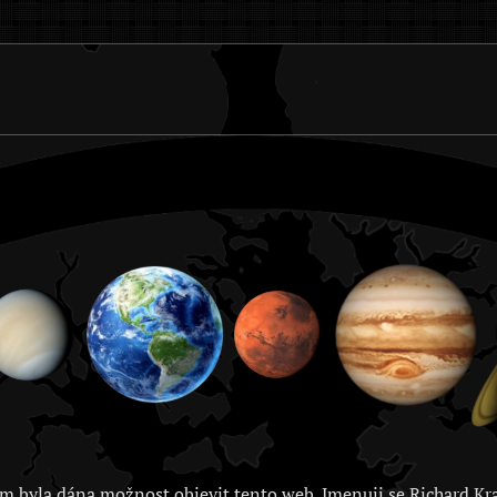
m byla dána možnost objevit tento web. Jmenuji se Richard Kra