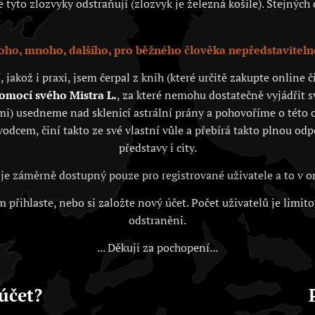
tyto zlozvyky odstraňují (zlozvyk je železná košile). Stejných c
ho, mnoho, dalšího, pro běžného člověka nepředstaviteln
akož i praxi, jsem čerpal z knih (které určitě zakupte online
pomocí svého Mistra L.
, za které nemohu dostatečně vyjádřit 
i) usedneme nad sklenicí astrální prány a pohovoříme o této o
vodcem, činí takto ze své vlastní vůle a přebírá takto plnou od
představy i city.
je záměrně dostupný pouze pro registrované uživatele a to v
 přihlaste, nebo si založte nový účet. Počet uživatelů je limit
odstraněni.
... Děkuji za pochopení...
účet?