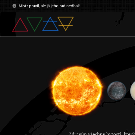
Mistr pravil, ale já jeho rad nedbal!
Zdravím všechny bytosti, který