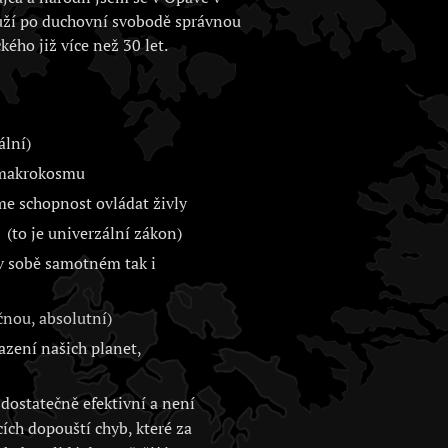
uží po duchovní svobodě správnou
kého již více než 30 let.
ální)
i makrokosmu
me schopnost ovládat živly
(to je univerzální zákon)
 v sobě samotném tak i
nou, absolutní)
zení našich planet,
dostatečně efektivní a není
cích dopouští chyb, které za