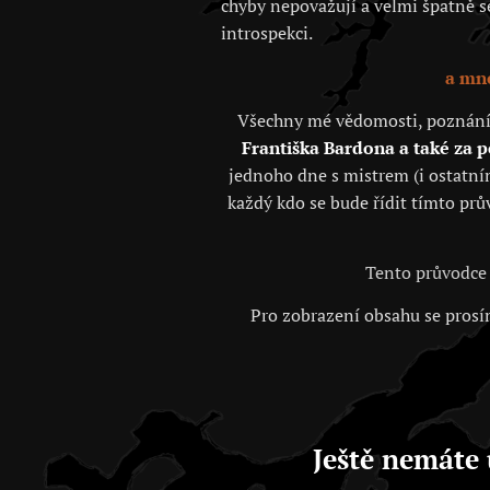
chyby nepovažují a velmi špatně se 
introspekci.
a mno
Všechny mé vědomosti, poznání, j
Františka Bardona a také za 
jednoho dne s mistrem (i ostatním
každý kdo se bude řídit tímto prů
Tento průvodce 
Pro zobrazení obsahu se prosím
Ještě nemáte 