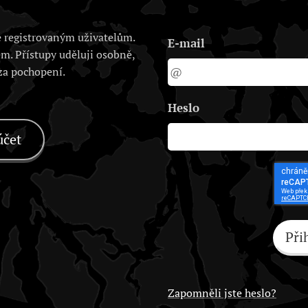
 registrovaným uživatelům.
E-mail
em. Přístupy uděluji osobně,
 za pochopení.
Heslo
účet
Při
Zapomněli jste heslo?