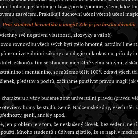
ím, touhou, posláním je ukázat/předat/pomoci, všem, kdož to
ovému zasvěcení. Praktikuji duchovní učení včetně učení magic
Proč studovat hermetiku a magii? Zde je jen hrstka důvodů:
všechny své negativní vlastnosti, zlozvyky a vášně)
vou rovnováhu všech svých bytí (tělo hmotné, astrální i ment
opíme univerzálními zákony a analogie mikrokosmu, přírody 
álních zákonů a tím se staneme mentálně velmi silnými, získá
trálního i mentálního, se můžeme těšit 100% zdraví všech těl 
lenek, představ a pocitů, začínáme používat pravou magii jak
charakteru a vždy budeme znát univerzální pravdu (pravdu věč
otevřeny brány ke studiu Země, Nadzemské zóny, Všech sfér řa
přednosty, genii, anděly apod..
, jen problém je v tom, že nezkušený člověk, bez vedení, není 
opouští. Mnoho studentů s údivem zjistilo, že se např. v medita