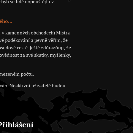
hyb se lidé dopouštějí i v
ého...
 či v kamenných obchodech) Mistra
své poděkování a pevně věřím, že
sudové cestě. Ještě zdůrazňuji, že
povědnost za své skutky, myšlenky,
 omezeném počtu.
ován. Neaktivní uživatelé budou
Přihlášení