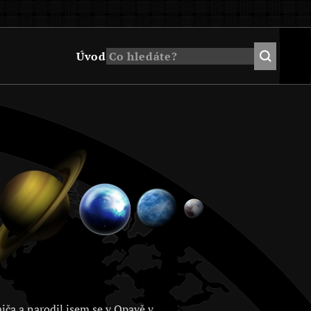
Úvod
jča a narodil jsem se v Opavě v