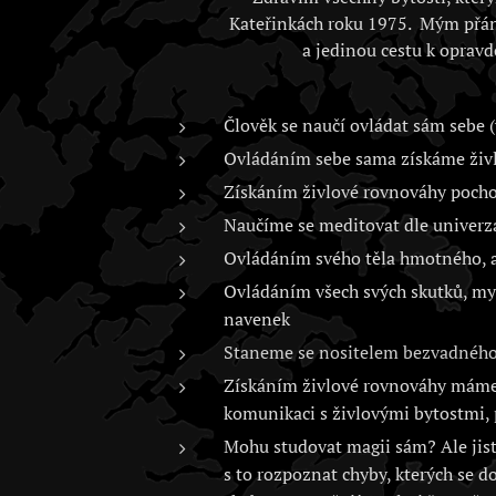
Kateřinkách roku 1975. Mým přán
a jedinou cestu k opravd
Člověk se naučí ovládat sám sebe (
Ovládáním sebe sama získáme živlo
Získáním živlové rovnováhy poch
Naučíme se meditovat dle univerz
Ovládáním svého těla hmotného, as
Ovládáním všech svých skutků, myš
navenek
Staneme se nositelem bezvadného 
Získáním živlové rovnováhy máme 
komunikaci s živlovými bytostmi, 
Mohu studovat magii sám? Ale jistě
s to rozpoznat chyby, kterých se d