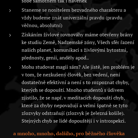
sobě samotném tak i navenek
Staneme se nositelem bezvadného charakteru a
vždy budeme znát univerzální pravdu (pravdu
věčnou, absolutní)
Získáním živlové rovnováhy máme otevřeny brány
ke studiu Země, Nadzemské zóny, Všech sfér řazení
našich planet, komunikaci s živlovými bytostmi,
přednosty, genii, anděly apod..
Mohu studovat magii sám? Ale jistě, jen problém je
v tom, že nezkušený člověk, bez vedení, není
dostatečně efektivní a není s to rozpoznat chyby,
kterých se dopouští. Mnoho studentů s údivem
zjistilo, že se např. v meditacích dopouští chyb,
které za chyby nepovažují a velmi špatně se tyto
zlozvyky odstraňují (zlozvyk je železná košile).
Stejných chyb se lidé dopouštějí i v introspekci.
a mnoho, mnoho, dalšího, pro běžného člověka