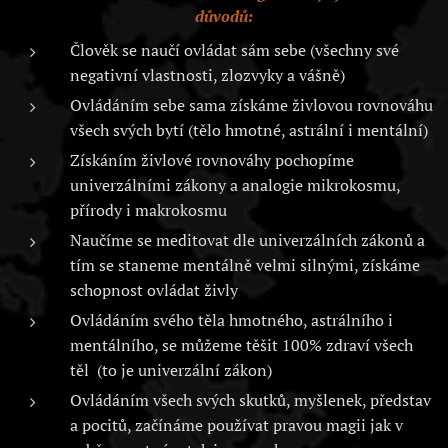
důvodů:
Člověk se naučí ovládat sám sebe (všechny své
negativní vlastnosti, zlozvyky a vášně)
Ovládáním sebe sama získáme živlovou rovnováhu
všech svých bytí (tělo hmotné, astrální i mentální)
Získáním živlové rovnováhy pochopíme
univerzálními zákony a analogie mikrokosmu,
přírody i makrokosmu
Naučíme se meditovat dle univerzálních zákonů a
tím se staneme mentálně velmi silnými, získáme
schopnost ovládat živly
Ovládáním svého těla hmotného, astrálního i
mentálního, se můžeme těšit 100% zdraví všech
těl (to je univerzální zákon)
Ovládáním všech svých skutků, myšlenek, představ
a pocitů, začínáme používat pravou magii jak v