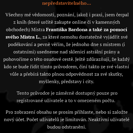
nepředstavitelného...
Všechny mé vědomosti, poznání, jakož i praxi, jsem čerpal
z knih (které určitě zakupte online či v kamenných
obchodech) Mistra
Františka Bardona a také za pomocí
svého Mistra L.
, za které nemohu dostatečně vyjádřit své
poděkování a pevně věřím, že jednoho dne s mistrem (i
ostatními) usedneme nad sklenicí astrální prány a
pohovoříme o této osudové cestě. Ještě zdůrazňuji, že každý
kdo se bude řídit tímto průvodcem, činí takto ze své vlastní
vůle a přebírá takto plnou odpovědnost za své skutky,
myšlenky, představy i city.
Tento průvodce je záměrně dostupný pouze pro
registrované uživatele a to v omezeném počtu.
Pro zobrazení obsahu se prosím přihlaste, nebo si založte
nový účet. Počet uživatelů je limitován. Neaktivní uživatelé
budou odstraněni.