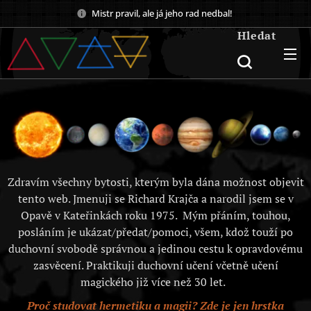
Mistr pravil, ale já jeho rad nedbal!
Hledat
Zdravím všechny bytosti, kterým byla dána možnost objevit
tento web. Jmenuji se Richard Krajča a narodil jsem se v
Opavě v Kateřinkách roku 1975. Mým přáním, touhou,
posláním je ukázat/předat/pomoci, všem, kdož touží po
duchovní svobodě správnou a jedinou cestu k opravdovému
zasvěcení. Praktikuji duchovní učení včetně učení
magického již více než 30 let.
Proč studovat hermetiku a magii? Zde je jen hrstka