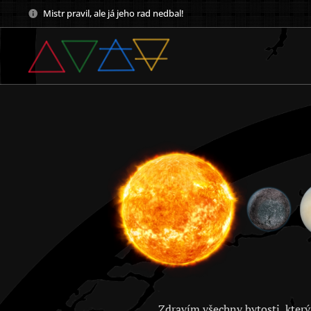
Mistr pravil, ale já jeho rad nedbal!
Zdravím všechny bytosti, který