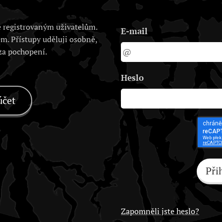
 registrovaným uživatelům.
E-mail
em. Přístupy uděluji osobně,
 za pochopení.
Heslo
účet
Při
Zapomněli jste heslo?