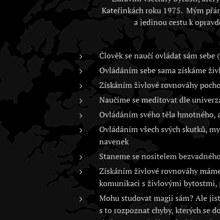
Kateřinkách roku 1975. Mým přán
a jedinou cestu k opravd
Člověk se naučí ovládat sám sebe (
Ovládáním sebe sama získáme živlo
Získáním živlové rovnováhy poch
Naučíme se meditovat dle univerz
Ovládáním svého těla hmotného, as
Ovládáním všech svých skutků, myš
navenek
Staneme se nositelem bezvadného 
Získáním živlové rovnováhy máme 
komunikaci s živlovými bytostmi, 
Mohu studovat magii sám? Ale jistě
s to rozpoznat chyby, kterých se d