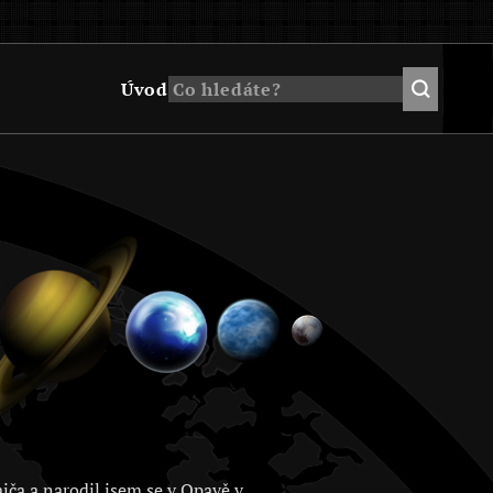
Úvod
jča a narodil jsem se v Opavě v