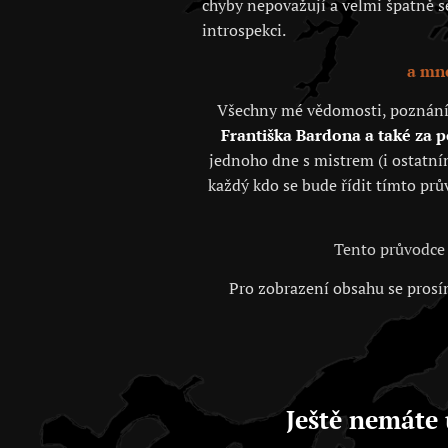
chyby nepovažují a velmi špatně se 
introspekci.
a mno
Všechny mé vědomosti, poznání, j
Františka Bardona a také za 
jednoho dne s mistrem (i ostatním
každý kdo se bude řídit tímto prů
Tento průvodce 
Pro zobrazení obsahu se prosím
Ještě nemáte 