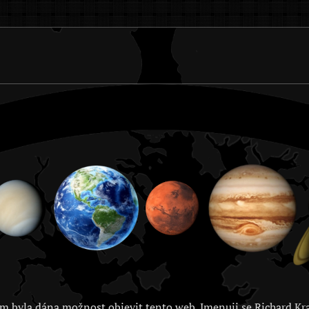
m byla dána možnost objevit tento web. Jmenuji se Richard Kra