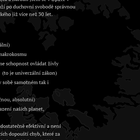
uží po duchovní svobodě správnou
kého již více než 30 let.
ální)
i makrokosmu
me schopnost ovládat živly
(to je univerzální zákon)
 v sobě samotném tak i
nou, absolutní)
zení našich planet,
dostatečně efektivní a není
cích dopouští chyb, které za