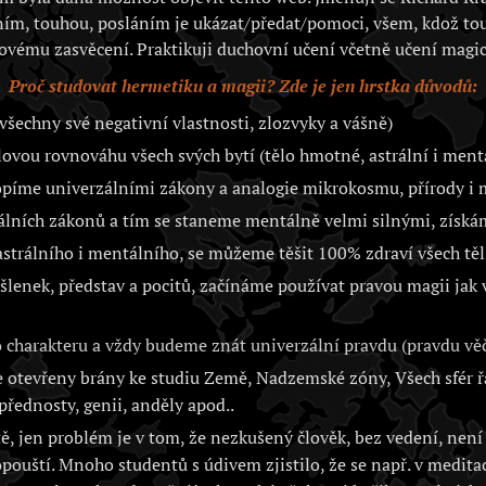
ím, touhou, posláním je ukázat/předat/pomoci, všem, kdož to
ovému zasvěcení. Praktikuji duchovní učení včetně učení magic
Proč studovat hermetiku a magii? Zde je jen hrstka důvodů:
všechny své negativní vlastnosti, zlozvyky a vášně)
vou rovnováhu všech svých bytí (tělo hmotné, astrální i ment
opíme univerzálními zákony a analogie mikrokosmu, přírody 
álních zákonů a tím se staneme mentálně velmi silnými, získá
trálního i mentálního, se můžeme těšit 100% zdraví všech těl 
lenek, představ a pocitů, začínáme používat pravou magii jak
charakteru a vždy budeme znát univerzální pravdu (pravdu věč
otevřeny brány ke studiu Země, Nadzemské zóny, Všech sfér řa
přednosty, genii, anděly apod..
, jen problém je v tom, že nezkušený člověk, bez vedení, není 
opouští. Mnoho studentů s údivem zjistilo, že se např. v medita