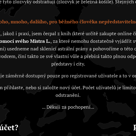
tyto zlozvyky odstraňují (zlozvyk je železná košile). Stejných c
ho, mnoho, dalšího, pro běžného člověka nepředstaviteln
akož i praxi, jsem čerpal z knih (které určitě zakupte online
pomocí svého Mistra L.
, za které nemohu dostatečně vyjádřit 
i) usedneme nad sklenicí astrální prány a pohovoříme o této o
vodcem, činí takto ze své vlastní vůle a přebírá takto plnou od
představy i city.
je záměrně dostupný pouze pro registrované uživatele a to v
 přihlaste, nebo si založte nový účet. Počet uživatelů je limit
odstraněni.
... Děkuji za pochopení...
účet?