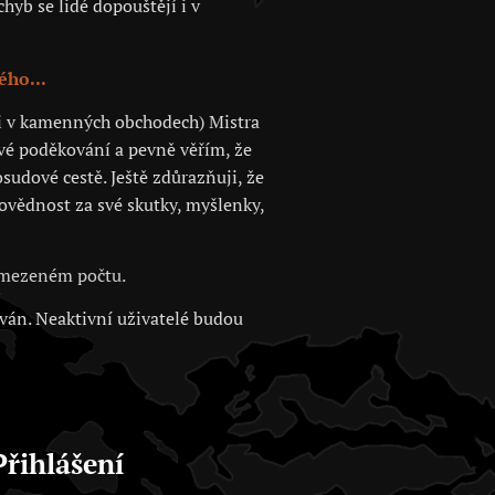
hyb se lidé dopouštějí i v
ého...
 či v kamenných obchodech) Mistra
své poděkování a pevně věřím, že
sudové cestě. Ještě zdůrazňuji, že
povědnost za své skutky, myšlenky,
 omezeném počtu.
ován. Neaktivní uživatelé budou
Přihlášení