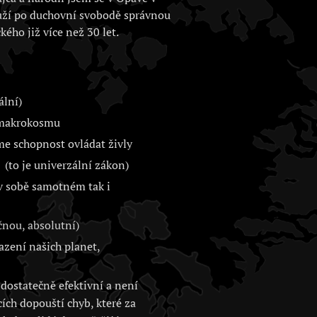
uží po duchovní svobodě správnou
kého již více než 30 let.
ální)
i makrokosmu
me schopnost ovládat živly
(to je univerzální zákon)
 v sobě samotném tak i
nou, absolutní)
zení našich planet,
dostatečně efektivní a není
cích dopouští chyb, které za