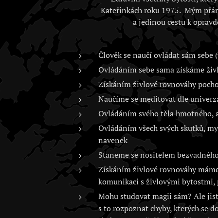
Kateřinkách roku 1975. Mým přán
a jedinou cestu k opravd
Člověk se naučí ovládat sám sebe (
Ovládáním sebe sama získáme živlo
Získáním živlové rovnováhy poch
Naučíme se meditovat dle univerz
Ovládáním svého těla hmotného, as
Ovládáním všech svých skutků, myš
navenek
Staneme se nositelem bezvadného 
Získáním živlové rovnováhy máme 
komunikaci s živlovými bytostmi, 
Mohu studovat magii sám? Ale jistě
s to rozpoznat chyby, kterých se d