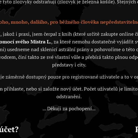
tyto zlozvyky odstraňují (zlozvyk je železná košile). Stejných c
ho, mnoho, dalšího, pro běžného člověka nepředstaviteln
akož i praxi, jsem čerpal z knih (které určitě zakupte online
pomocí svého Mistra L.
, za které nemohu dostatečně vyjádřit 
i) usedneme nad sklenicí astrální prány a pohovoříme o této o
vodcem, činí takto ze své vlastní vůle a přebírá takto plnou od
představy i city.
je záměrně dostupný pouze pro registrované uživatele a to v
 přihlaste, nebo si založte nový účet. Počet uživatelů je limit
odstraněni.
... Děkuji za pochopení...
účet?