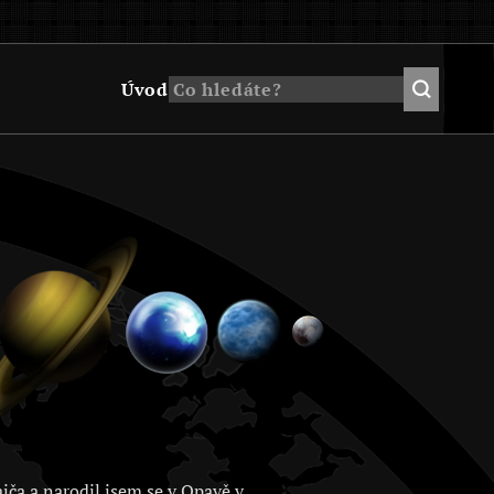
Úvod
jča a narodil jsem se v Opavě v