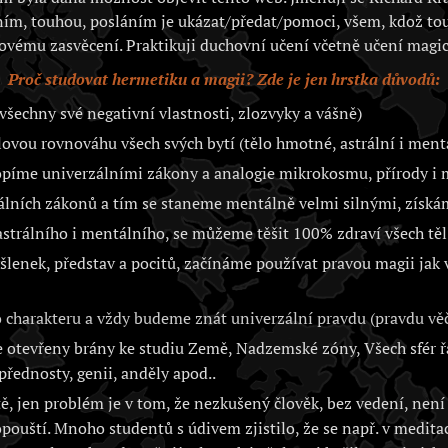
ím, touhou, posláním je ukázat/předat/pomoci, všem, kdož to
ovému zasvěcení. Praktikuji duchovní učení včetně učení magic
Proč studovat hermetiku a magii? Zde je jen hrstka důvodů:
všechny své negativní vlastnosti, zlozvyky a vášně)
vou rovnováhu všech svých bytí (tělo hmotné, astrální i ment
opíme univerzálními zákony a analogie mikrokosmu, přírody 
álních zákonů a tím se staneme mentálně velmi silnými, získá
trálního i mentálního, se můžeme těšit 100% zdraví všech těl 
lenek, představ a pocitů, začínáme používat pravou magii jak
charakteru a vždy budeme znát univerzální pravdu (pravdu věč
otevřeny brány ke studiu Země, Nadzemské zóny, Všech sfér řa
přednosty, genii, anděly apod..
, jen problém je v tom, že nezkušený člověk, bez vedení, není 
opouští. Mnoho studentů s údivem zjistilo, že se např. v medita