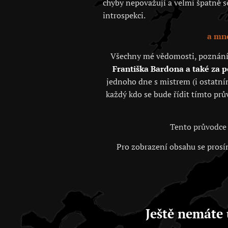
chyby nepovažují a velmi špatně se 
introspekci.
a mno
Všechny mé vědomosti, poznání, j
Františka Bardona a také za 
jednoho dne s mistrem (i ostatním
každý kdo se bude řídit tímto prů
Tento průvodce 
Pro zobrazení obsahu se prosím
Ještě nemáte 