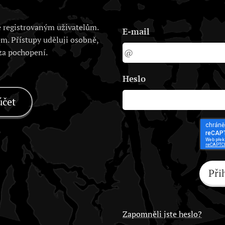
 registrovaným uživatelům.
E-mail
em. Přístupy uděluji osobně,
 za pochopení.
Heslo
účet
Při
Zapomněli jste heslo?