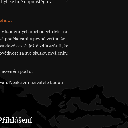
hyb se lidé dopouštějí i v
ého...
 či v kamenných obchodech) Mistra
své poděkování a pevně věřím, že
sudové cestě. Ještě zdůrazňuji, že
povědnost za své skutky, myšlenky,
 omezeném počtu.
ován. Neaktivní uživatelé budou
Přihlášení