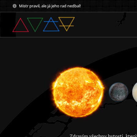
Mistr pravil, ale já jeho rad nedbal!
Zdravím všechny bytosti, který