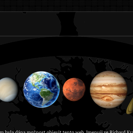
m byla dána možnost objevit tento web. Jmenuji se Richard Kra