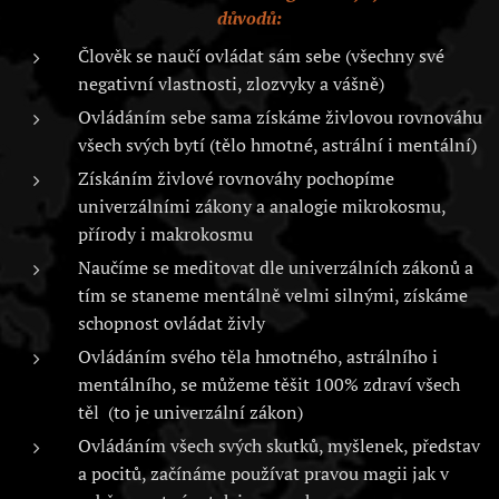
důvodů:
Člověk se naučí ovládat sám sebe (všechny své
negativní vlastnosti, zlozvyky a vášně)
Ovládáním sebe sama získáme živlovou rovnováhu
všech svých bytí (tělo hmotné, astrální i mentální)
Získáním živlové rovnováhy pochopíme
univerzálními zákony a analogie mikrokosmu,
přírody i makrokosmu
Naučíme se meditovat dle univerzálních zákonů a
tím se staneme mentálně velmi silnými, získáme
schopnost ovládat živly
Ovládáním svého těla hmotného, astrálního i
mentálního, se můžeme těšit 100% zdraví všech
těl (to je univerzální zákon)
Ovládáním všech svých skutků, myšlenek, představ
a pocitů, začínáme používat pravou magii jak v