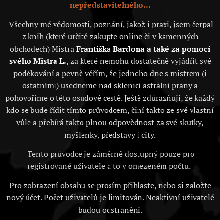
nepředstavitelného...
Všechny mé vědomosti, poznání, jakož i praxi, jsem čerpal
z knih (které určitě zakupte online či v kamenných
obchodech) Mistra
Františka Bardona a také za pomocí
svého Mistra L.
, za které nemohu dostatečně vyjádřit své
poděkování a pevně věřím, že jednoho dne s mistrem (i
ostatními) usedneme nad sklenicí astrální prány a
pohovoříme o této osudové cestě. Ještě zdůrazňuji, že každý
kdo se bude řídit tímto průvodcem, činí takto ze své vlastní
vůle a přebírá takto plnou odpovědnost za své skutky,
myšlenky, představy i city.
Tento průvodce je záměrně dostupný pouze pro
registrované uživatele a to v omezeném počtu.
Pro zobrazení obsahu se prosím přihlaste, nebo si založte
nový účet. Počet uživatelů je limitován. Neaktivní uživatelé
budou odstraněni.