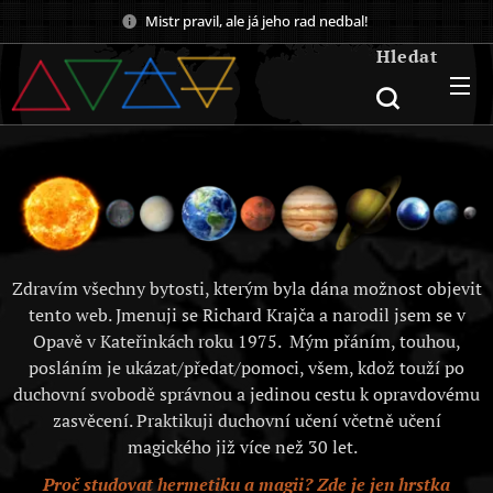
Mistr pravil, ale já jeho rad nedbal!
Hledat
Zdravím všechny bytosti, kterým byla dána možnost objevit
tento web. Jmenuji se Richard Krajča a narodil jsem se v
Opavě v Kateřinkách roku 1975. Mým přáním, touhou,
posláním je ukázat/předat/pomoci, všem, kdož touží po
duchovní svobodě správnou a jedinou cestu k opravdovému
zasvěcení. Praktikuji duchovní učení včetně učení
magického již více než 30 let.
Proč studovat hermetiku a magii? Zde je jen hrstka