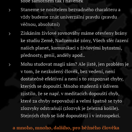
sobě samotném tak i navenek
Staneme se nositelem bezvadného charakteru a
vždy budeme znát univerzální pravdu (pravdu
věčnou, absolutní)
Získáním živlové rovnováhy máme otevřeny brány
ke studiu Země, Nadzemské zóny, Všech sfér řazení
našich planet, komunikaci s živlovými bytostmi,
přednosty, genii, anděly apod..
Mohu studovat magii sám? Ale jistě, jen problém je
v tom, že nezkušený člověk, bez vedení, není
dostatečně efektivní a není s to rozpoznat chyby,
kterých se dopouští. Mnoho studentů s údivem
zjistilo, že se např. v meditacích dopouští chyb,
které za chyby nepovažují a velmi špatně se tyto
zlozvyky odstraňují (zlozvyk je železná košile).
Stejných chyb se lidé dopouštějí i v introspekci.
a mnoho, mnoho, dalšího, pro běžného člověka