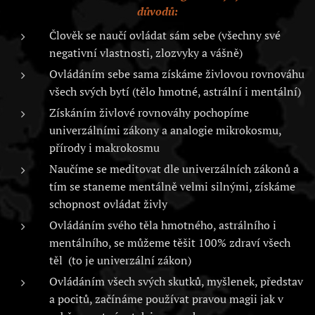
důvodů:
Člověk se naučí ovládat sám sebe (všechny své
negativní vlastnosti, zlozvyky a vášně)
Ovládáním sebe sama získáme živlovou rovnováhu
všech svých bytí (tělo hmotné, astrální i mentální)
Získáním živlové rovnováhy pochopíme
univerzálními zákony a analogie mikrokosmu,
přírody i makrokosmu
Naučíme se meditovat dle univerzálních zákonů a
tím se staneme mentálně velmi silnými, získáme
schopnost ovládat živly
Ovládáním svého těla hmotného, astrálního i
mentálního, se můžeme těšit 100% zdraví všech
těl (to je univerzální zákon)
Ovládáním všech svých skutků, myšlenek, představ
a pocitů, začínáme používat pravou magii jak v