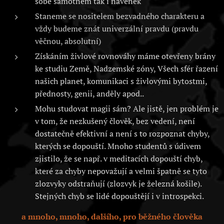
sobě samotném tak i navenek
Staneme se nositelem bezvadného charakteru a
vždy budeme znát univerzální pravdu (pravdu
věčnou, absolutní)
Získáním živlové rovnováhy máme otevřeny brány
ke studiu Země, Nadzemské zóny, Všech sfér řazení
našich planet, komunikaci s živlovými bytostmi,
přednosty, genii, anděly apod..
Mohu studovat magii sám? Ale jistě, jen problém je
v tom, že nezkušený člověk, bez vedení, není
dostatečně efektivní a není s to rozpoznat chyby,
kterých se dopouští. Mnoho studentů s údivem
zjistilo, že se např. v meditacích dopouští chyb,
které za chyby nepovažují a velmi špatně se tyto
zlozvyky odstraňují (zlozvyk je železná košile).
Stejných chyb se lidé dopouštějí i v introspekci.
a mnoho, mnoho, dalšího, pro běžného člověka