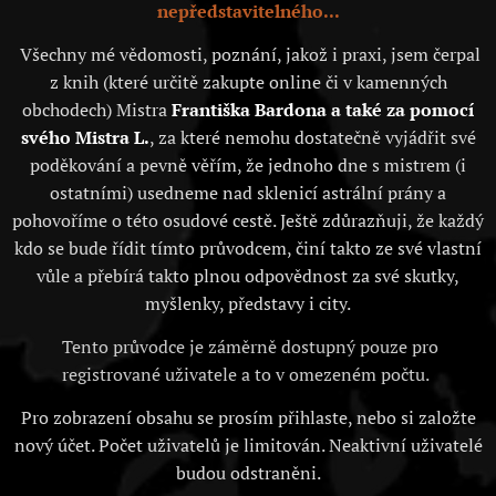
nepředstavitelného...
Všechny mé vědomosti, poznání, jakož i praxi, jsem čerpal
z knih (které určitě zakupte online či v kamenných
obchodech) Mistra
Františka Bardona a také za pomocí
svého Mistra L.
, za které nemohu dostatečně vyjádřit své
poděkování a pevně věřím, že jednoho dne s mistrem (i
ostatními) usedneme nad sklenicí astrální prány a
pohovoříme o této osudové cestě. Ještě zdůrazňuji, že každý
kdo se bude řídit tímto průvodcem, činí takto ze své vlastní
vůle a přebírá takto plnou odpovědnost za své skutky,
myšlenky, představy i city.
Tento průvodce je záměrně dostupný pouze pro
registrované uživatele a to v omezeném počtu.
Pro zobrazení obsahu se prosím přihlaste, nebo si založte
nový účet. Počet uživatelů je limitován. Neaktivní uživatelé
budou odstraněni.