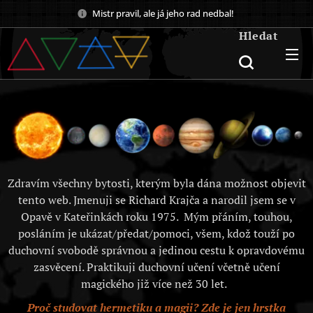
Mistr pravil, ale já jeho rad nedbal!
Hledat
Zdravím všechny bytosti, kterým byla dána možnost objevit
tento web. Jmenuji se Richard Krajča a narodil jsem se v
Opavě v Kateřinkách roku 1975. Mým přáním, touhou,
posláním je ukázat/předat/pomoci, všem, kdož touží po
duchovní svobodě správnou a jedinou cestu k opravdovému
zasvěcení. Praktikuji duchovní učení včetně učení
magického již více než 30 let.
Proč studovat hermetiku a magii? Zde je jen hrstka