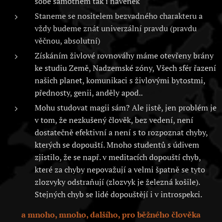
sobě samotném tak i navenek
Staneme se nositelem bezvadného charakteru a
vždy budeme znát univerzální pravdu (pravdu
věčnou, absolutní)
Získáním živlové rovnováhy máme otevřeny brány
ke studiu Země, Nadzemské zóny, Všech sfér řazení
našich planet, komunikaci s živlovými bytostmi,
přednosty, genii, anděly apod..
Mohu studovat magii sám? Ale jistě, jen problém je
v tom, že nezkušený člověk, bez vedení, není
dostatečně efektivní a není s to rozpoznat chyby,
kterých se dopouští. Mnoho studentů s údivem
zjistilo, že se např. v meditacích dopouští chyb,
které za chyby nepovažují a velmi špatně se tyto
zlozvyky odstraňují (zlozvyk je železná košile).
Stejných chyb se lidé dopouštějí i v introspekci.
a mnoho, mnoho, dalšího, pro běžného člověka