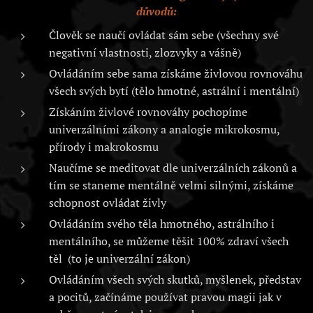
důvodů:
Člověk se naučí ovládat sám sebe (všechny své
negativní vlastnosti, zlozvyky a vášně)
Ovládáním sebe sama získáme živlovou rovnováhu
všech svých bytí (tělo hmotné, astrální i mentální)
Získáním živlové rovnováhy pochopíme
univerzálními zákony a analogie mikrokosmu,
přírody i makrokosmu
Naučíme se meditovat dle univerzálních zákonů a
tím se staneme mentálně velmi silnými, získáme
schopnost ovládat živly
Ovládáním svého těla hmotného, astrálního i
mentálního, se můžeme těšit 100% zdraví všech
těl (to je univerzální zákon)
Ovládáním všech svých skutků, myšlenek, představ
a pocitů, začínáme používat pravou magii jak v