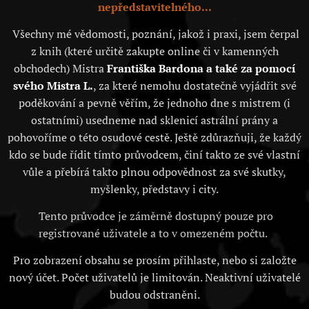
nepředstavitelného...
Všechny mé vědomosti, poznání, jakož i praxi, jsem čerpal
z knih (které určitě zakupte online či v kamenných
obchodech) Mistra
Františka Bardona a také za pomocí
svého Mistra L.
, za které nemohu dostatečně vyjádřit své
poděkování a pevně věřím, že jednoho dne s mistrem (i
ostatními) usedneme nad sklenicí astrální prány a
pohovoříme o této osudové cestě. Ještě zdůrazňuji, že každý
kdo se bude řídit tímto průvodcem, činí takto ze své vlastní
vůle a přebírá takto plnou odpovědnost za své skutky,
myšlenky, představy i city.
Tento průvodce je záměrně dostupný pouze pro
registrované uživatele a to v omezeném počtu.
Pro zobrazení obsahu se prosím přihlaste, nebo si založte
nový účet. Počet uživatelů je limitován. Neaktivní uživatelé
budou odstraněni.