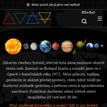
Mistr pravil, ale já jeho rad nedbal!
Hledat
Zdravím všechny bytosti, kterým byla dána možnost objevit
tento web. Jmenuji se Richard Krajča a narodil jsem se v
Opavě v Kateřinkách roku 1975. Mým přáním, touhou,
posláním je ukázat/předat/pomoci, všem, kdož touží po
duchovní svobodě správnou a jedinou cestu k opravdovému
zasvěcení. Praktikuji duchovní učení včetně učení
magického již více než 30 let.
Proč studovat hermetiku a magii? Zde je jen hrstka