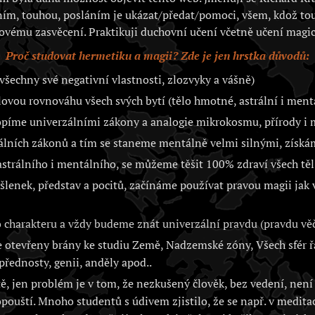
ím, touhou, posláním je ukázat/předat/pomoci, všem, kdož to
ovému zasvěcení. Praktikuji duchovní učení včetně učení magic
Proč studovat hermetiku a magii? Zde je jen hrstka důvodů:
všechny své negativní vlastnosti, zlozvyky a vášně)
vou rovnováhu všech svých bytí (tělo hmotné, astrální i ment
opíme univerzálními zákony a analogie mikrokosmu, přírody 
álních zákonů a tím se staneme mentálně velmi silnými, získá
trálního i mentálního, se můžeme těšit 100% zdraví všech těl 
lenek, představ a pocitů, začínáme používat pravou magii jak
charakteru a vždy budeme znát univerzální pravdu (pravdu věč
otevřeny brány ke studiu Země, Nadzemské zóny, Všech sfér řa
přednosty, genii, anděly apod..
, jen problém je v tom, že nezkušený člověk, bez vedení, není 
opouští. Mnoho studentů s údivem zjistilo, že se např. v medita