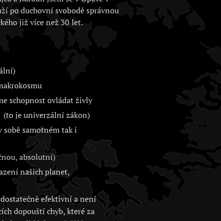
uží po duchovní svobodě správnou
kého již více než 30 let.
ální)
i makrokosmu
me schopnost ovládat živly
(to je univerzální zákon)
 v sobě samotném tak i
nou, absolutní)
zení našich planet,
dostatečně efektivní a není
cích dopouští chyb, které za