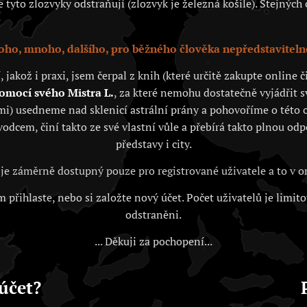
tyto zlozvyky odstraňují (zlozvyk je železná košile). Stejných c
ho, mnoho, dalšího, pro běžného člověka nepředstaviteln
akož i praxi, jsem čerpal z knih (které určitě zakupte online
pomocí svého Mistra L.
, za které nemohu dostatečně vyjádřit 
i) usedneme nad sklenicí astrální prány a pohovoříme o této o
vodcem, činí takto ze své vlastní vůle a přebírá takto plnou od
představy i city.
je záměrně dostupný pouze pro registrované uživatele a to v
 přihlaste, nebo si založte nový účet. Počet uživatelů je limit
odstraněni.
... Děkuji za pochopení...
účet?