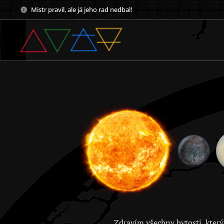
Mistr pravil, ale já jeho rad nedbal!
Zdravím všechny bytosti, který