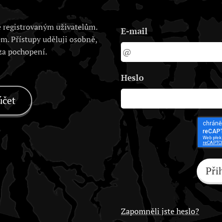
 registrovaným uživatelům.
E-mail
em. Přístupy uděluji osobně,
 za pochopení.
Heslo
účet
Při
Zapomněli jste heslo?