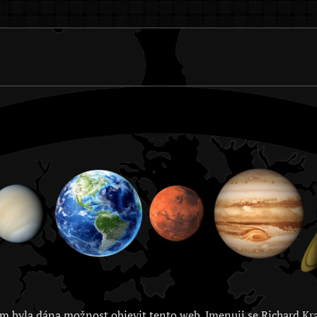
m byla dána možnost objevit tento web. Jmenuji se Richard Kra