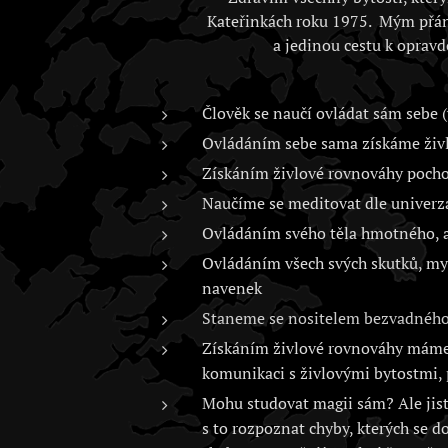
Kateřinkách roku 1975. Mým přán
a jedinou cestu k opravd
Člověk se naučí ovládat sám sebe (
Ovládáním sebe sama získáme živlo
Získáním živlové rovnováhy poch
Naučíme se meditovat dle univerz
Ovládáním svého těla hmotného, as
Ovládáním všech svých skutků, myš
navenek
Staneme se nositelem bezvadného 
Získáním živlové rovnováhy máme 
komunikaci s živlovými bytostmi, 
Mohu studovat magii sám? Ale jistě
s to rozpoznat chyby, kterých se d