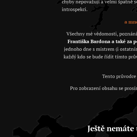
chyby nepovažují a velmi špatně se 
introspekci.
a mno
Všechny mé vědomosti, poznání, j
Františka Bardona a také za 
jednoho dne s mistrem (i ostatním
každý kdo se bude řídit tímto prů
Tento průvodce 
Pro zobrazení obsahu se prosím
Ještě nemáte 