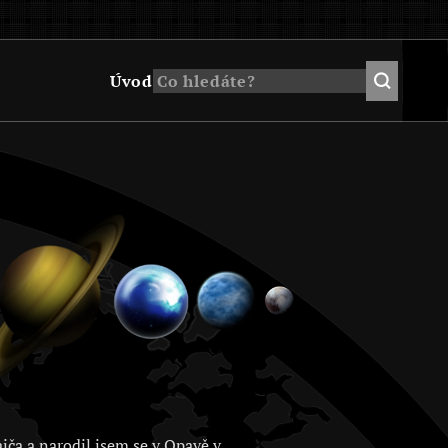
Úvod
jča a narodil jsem se v Opavě v