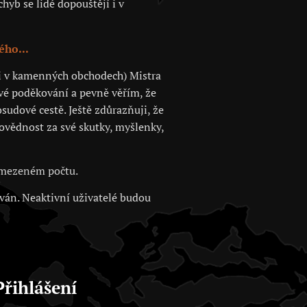
hyb se lidé dopouštějí i v
ého...
 či v kamenných obchodech) Mistra
své poděkování a pevně věřím, že
sudové cestě. Ještě zdůrazňuji, že
povědnost za své skutky, myšlenky,
 omezeném počtu.
ován. Neaktivní uživatelé budou
Přihlášení