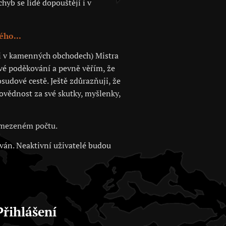
hyb se lidé dopouštějí i v
ého...
 či v kamenných obchodech) Mistra
své poděkování a pevně věřím, že
sudové cestě. Ještě zdůrazňuji, že
povědnost za své skutky, myšlenky,
 omezeném počtu.
ován. Neaktivní uživatelé budou
Přihlášení