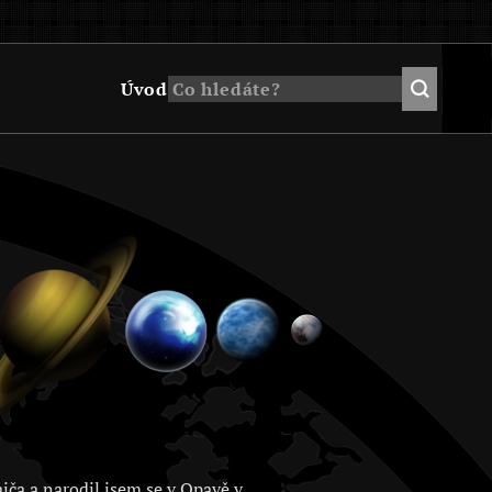
Úvod
jča a narodil jsem se v Opavě v