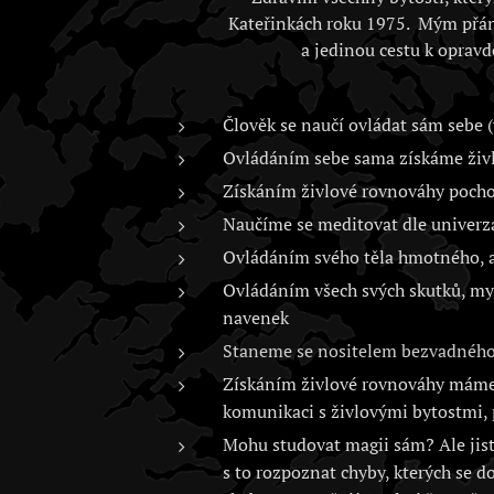
Kateřinkách roku 1975. Mým přán
a jedinou cestu k opravd
Člověk se naučí ovládat sám sebe (
Ovládáním sebe sama získáme živlo
Získáním živlové rovnováhy poch
Naučíme se meditovat dle univerz
Ovládáním svého těla hmotného, as
Ovládáním všech svých skutků, myš
navenek
Staneme se nositelem bezvadného 
Získáním živlové rovnováhy máme 
komunikaci s živlovými bytostmi, 
Mohu studovat magii sám? Ale jistě
s to rozpoznat chyby, kterých se d