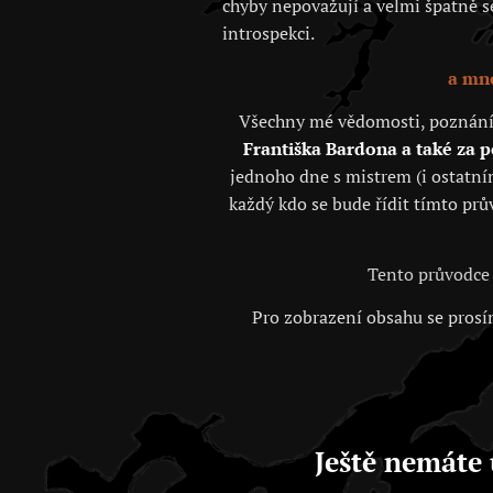
chyby nepovažují a velmi špatně se 
introspekci.
a mno
Všechny mé vědomosti, poznání, j
Františka Bardona a také za 
jednoho dne s mistrem (i ostatním
každý kdo se bude řídit tímto prů
Tento průvodce 
Pro zobrazení obsahu se prosím
Ještě nemáte 