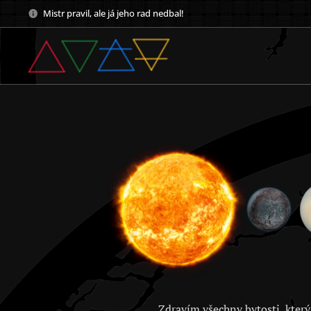
Mistr pravil, ale já jeho rad nedbal!
Zdravím všechny bytosti, který