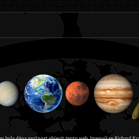
m byla dána možnost objevit tento web. Jmenuji se Richard Kra