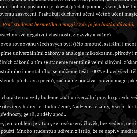
ím, touhou, posláním je ukázat/předat/pomoci, všem, kdož to
ovému zasvěcení. Praktikuji duchovní učení včetně učení magic
Proč studovat hermetiku a magii? Zde je jen hrstka důvodů:
všechny své negativní vlastnosti, zlozvyky a vášně)
vou rovnováhu všech svých bytí (tělo hmotné, astrální i ment
opíme univerzálními zákony a analogie mikrokosmu, přírody 
álních zákonů a tím se staneme mentálně velmi silnými, získá
trálního i mentálního, se můžeme těšit 100% zdraví všech těl 
lenek, představ a pocitů, začínáme používat pravou magii jak
charakteru a vždy budeme znát univerzální pravdu (pravdu věč
otevřeny brány ke studiu Země, Nadzemské zóny, Všech sfér řa
přednosty, genii, anděly apod..
, jen problém je v tom, že nezkušený člověk, bez vedení, není 
opouští. Mnoho studentů s údivem zjistilo, že se např. v medita