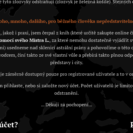
tyto zlozvyky odstraňují (zlozvyk je železná košile). Stejných c
ho, mnoho, dalšího, pro běžného člověka nepředstaviteln
akož i praxi, jsem čerpal z knih (které určitě zakupte online
pomocí svého Mistra L.
, za které nemohu dostatečně vyjádřit 
i) usedneme nad sklenicí astrální prány a pohovoříme o této o
vodcem, činí takto ze své vlastní vůle a přebírá takto plnou od
představy i city.
je záměrně dostupný pouze pro registrované uživatele a to v
 přihlaste, nebo si založte nový účet. Počet uživatelů je limit
odstraněni.
... Děkuji za pochopení...
účet?