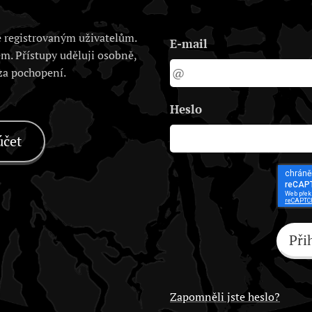
 registrovaným uživatelům.
E-mail
em. Přístupy uděluji osobně,
 za pochopení.
Heslo
účet
Při
Zapomněli jste heslo?