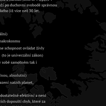
uží po duchovní svobodě správnou
kého již více než 30 let.
ální)
i makrokosmu
me schopnost ovládat živly
(to je univerzální zákon)
 v sobě samotném tak i
nou, absolutní)
zení našich planet,
dostatečně efektivní a není
cích dopouští chyb, které za