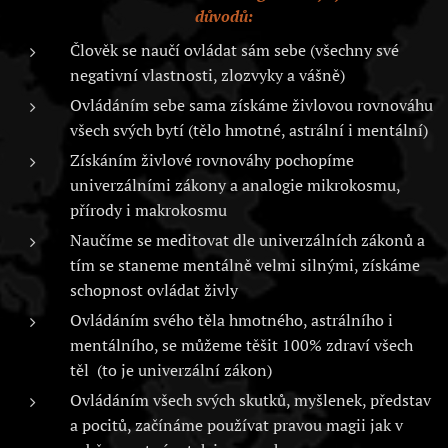
důvodů:
Člověk se naučí ovládat sám sebe (všechny své
negativní vlastnosti, zlozvyky a vášně)
Ovládáním sebe sama získáme živlovou rovnováhu
všech svých bytí (tělo hmotné, astrální i mentální)
Získáním živlové rovnováhy pochopíme
univerzálními zákony a analogie mikrokosmu,
přírody i makrokosmu
Naučíme se meditovat dle univerzálních zákonů a
tím se staneme mentálně velmi silnými, získáme
schopnost ovládat živly
Ovládáním svého těla hmotného, astrálního i
mentálního, se můžeme těšit 100% zdraví všech
těl (to je univerzální zákon)
Ovládáním všech svých skutků, myšlenek, představ
a pocitů, začínáme používat pravou magii jak v