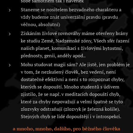
sobě samotném tak i navenek
Staneme se nositelem bezvadného charakteru a
vždy budeme znát univerzální pravdu (pravdu
věčnou, absolutní)
Získáním živlové rovnováhy máme otevřeny brány
ke studiu Země, Nadzemské zóny, Všech sfér řazení
našich planet, komunikaci s živlovými bytostmi,
přednosty, genii, anděly apod..
Mohu studovat magii sám? Ale jistě, jen problém je
v tom, že nezkušený člověk, bez vedení, není
dostatečně efektivní a není s to rozpoznat chyby,
kterých se dopouští. Mnoho studentů s údivem
zjistilo, že se např. v meditacích dopouští chyb,
které za chyby nepovažují a velmi špatně se tyto
zlozvyky odstraňují (zlozvyk je železná košile).
Stejných chyb se lidé dopouštějí i v introspekci.
a mnoho, mnoho, dalšího, pro běžného člověka