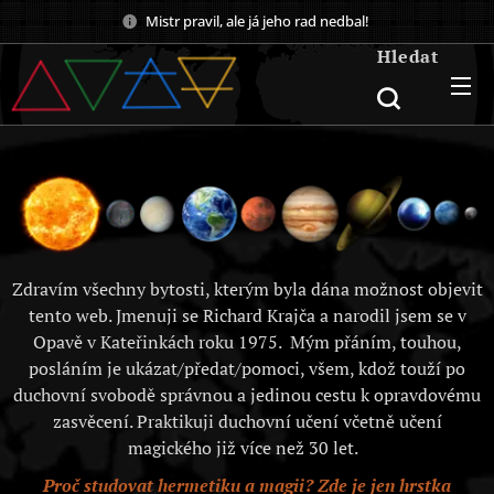
Mistr pravil, ale já jeho rad nedbal!
Hledat
Zdravím všechny bytosti, kterým byla dána možnost objevit
tento web. Jmenuji se Richard Krajča a narodil jsem se v
Opavě v Kateřinkách roku 1975. Mým přáním, touhou,
posláním je ukázat/předat/pomoci, všem, kdož touží po
duchovní svobodě správnou a jedinou cestu k opravdovému
zasvěcení. Praktikuji duchovní učení včetně učení
magického již více než 30 let.
Proč studovat hermetiku a magii? Zde je jen hrstka