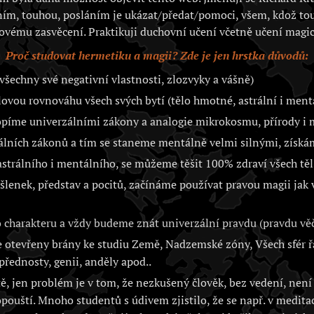
ím, touhou, posláním je ukázat/předat/pomoci, všem, kdož to
ovému zasvěcení. Praktikuji duchovní učení včetně učení magic
Proč studovat hermetiku a magii? Zde je jen hrstka důvodů:
všechny své negativní vlastnosti, zlozvyky a vášně)
vou rovnováhu všech svých bytí (tělo hmotné, astrální i ment
opíme univerzálními zákony a analogie mikrokosmu, přírody 
álních zákonů a tím se staneme mentálně velmi silnými, získá
trálního i mentálního, se můžeme těšit 100% zdraví všech těl 
lenek, představ a pocitů, začínáme používat pravou magii jak
charakteru a vždy budeme znát univerzální pravdu (pravdu věč
otevřeny brány ke studiu Země, Nadzemské zóny, Všech sfér řa
přednosty, genii, anděly apod..
, jen problém je v tom, že nezkušený člověk, bez vedení, není 
opouští. Mnoho studentů s údivem zjistilo, že se např. v medita