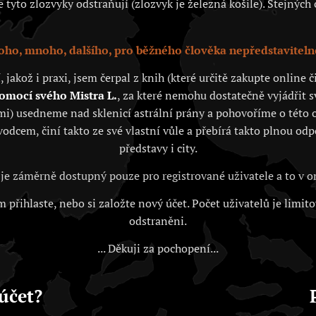
tyto zlozvyky odstraňují (zlozvyk je železná košile). Stejných c
ho, mnoho, dalšího, pro běžného člověka nepředstaviteln
akož i praxi, jsem čerpal z knih (které určitě zakupte online
pomocí svého Mistra L.
, za které nemohu dostatečně vyjádřit 
i) usedneme nad sklenicí astrální prány a pohovoříme o této o
vodcem, činí takto ze své vlastní vůle a přebírá takto plnou od
představy i city.
je záměrně dostupný pouze pro registrované uživatele a to v
 přihlaste, nebo si založte nový účet. Počet uživatelů je limit
odstraněni.
... Děkuji za pochopení...
účet?