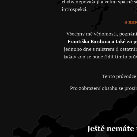
chyby nepovažují a velmi špatně se 
introspekci.
a mno
Všechny mé vědomosti, poznání, j
Františka Bardona a také za 
jednoho dne s mistrem (i ostatním
každý kdo se bude řídit tímto prů
Tento průvodce 
Pro zobrazení obsahu se prosím
Ještě nemáte 