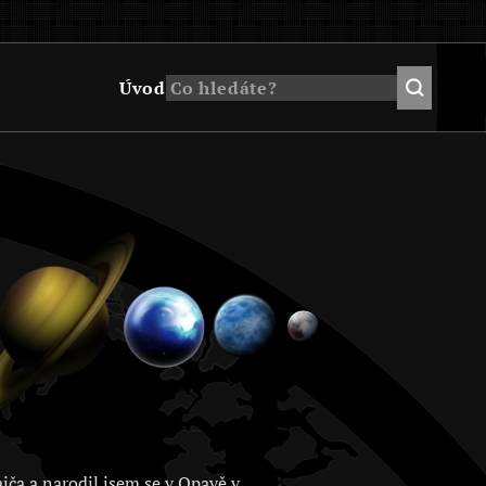
Úvod
jča a narodil jsem se v Opavě v