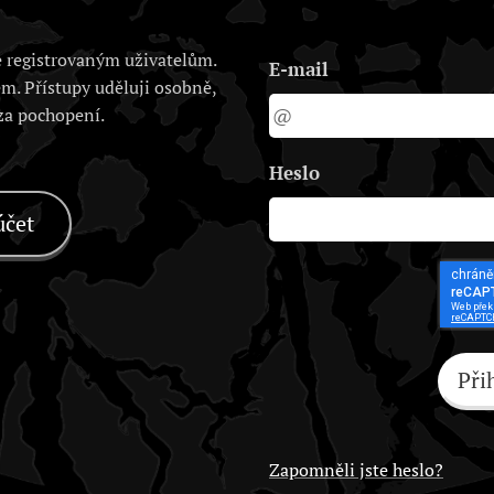
 registrovaným uživatelům.
E-mail
em. Přístupy uděluji osobně,
 za pochopení.
Heslo
účet
Při
Zapomněli jste heslo?