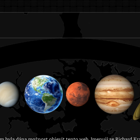
m byla dána možnost objevit tento web. Jmenuji se Richard Kra