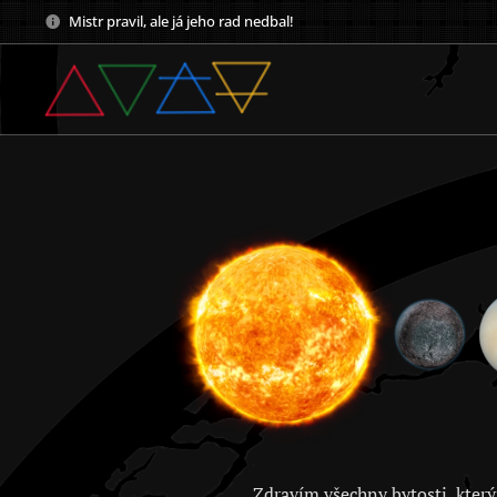
Mistr pravil, ale já jeho rad nedbal!
Zdravím všechny bytosti, který