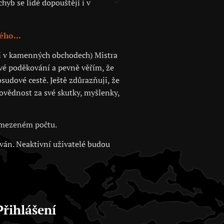
hyb se lidé dopouštějí i v
ého...
 či v kamenných obchodech) Mistra
své poděkování a pevně věřím, že
sudové cestě. Ještě zdůrazňuji, že
povědnost za své skutky, myšlenky,
 omezeném počtu.
ován. Neaktivní uživatelé budou
Přihlášení