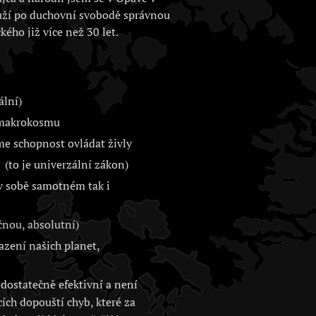
uží po duchovní svobodě správnou
kého již více než 30 let.
ální)
i makrokosmu
me schopnost ovládat živly
(to je univerzální zákon)
 v sobě samotném tak i
nou, absolutní)
zení našich planet,
dostatečně efektivní a není
cích dopouští chyb, které za