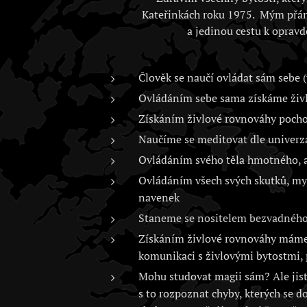
Kateřinkách roku 1975. Mým přán
a jedinou cestu k opravd
Člověk se naučí ovládat sám sebe (
Ovládáním sebe sama získáme živlo
Získáním živlové rovnováhy poch
Naučíme se meditovat dle univerz
Ovládáním svého těla hmotného, as
Ovládáním všech svých skutků, myš
navenek
Staneme se nositelem bezvadného 
Získáním živlové rovnováhy máme 
komunikaci s živlovými bytostmi, 
Mohu studovat magii sám? Ale jistě
s to rozpoznat chyby, kterých se d