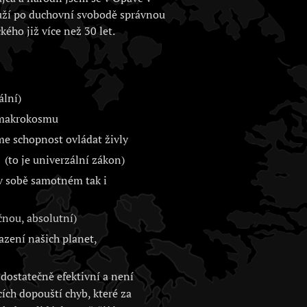
uží po duchovní svobodě správnou
kého již více než 30 let.
ální)
i makrokosmu
me schopnost ovládat živly
(to je univerzální zákon)
 v sobě samotném tak i
nou, absolutní)
zení našich planet,
dostatečně efektivní a není
cích dopouští chyb, které za