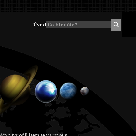
Úvod
jča a narodil jsem se v Opavě v