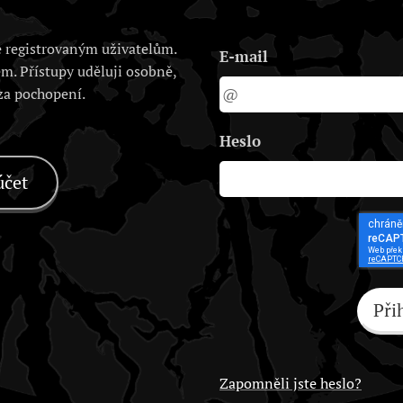
 registrovaným uživatelům.
E-mail
em. Přístupy uděluji osobně,
 za pochopení.
Heslo
účet
Při
Zapomněli jste heslo?