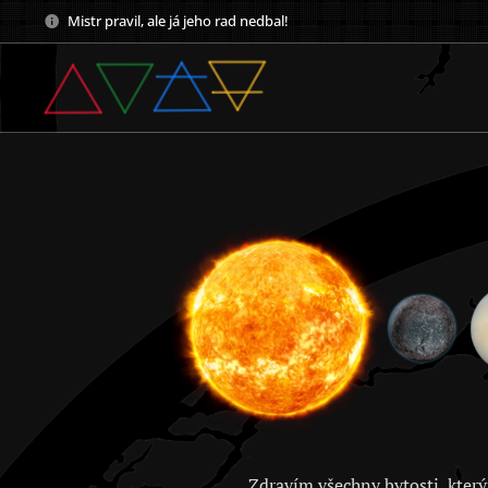
Mistr pravil, ale já jeho rad nedbal!
Zdravím všechny bytosti, který