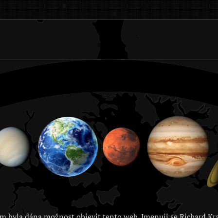
m byla dána možnost objevit tento web. Jmenuji se Richard Kra