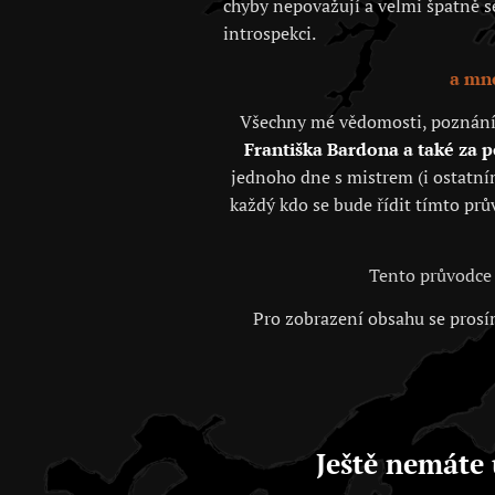
chyby nepovažují a velmi špatně se 
introspekci.
a mno
Všechny mé vědomosti, poznání, j
Františka Bardona a také za 
jednoho dne s mistrem (i ostatním
každý kdo se bude řídit tímto prů
Tento průvodce 
Pro zobrazení obsahu se prosím
Ještě nemáte 