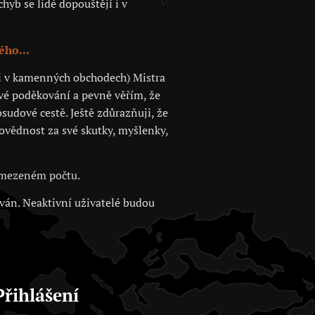
hyb se lidé dopouštějí i v
ého...
 či v kamenných obchodech) Mistra
své poděkování a pevně věřím, že
sudové cestě. Ještě zdůrazňuji, že
povědnost za své skutky, myšlenky,
 omezeném počtu.
ován. Neaktivní uživatelé budou
Přihlášení