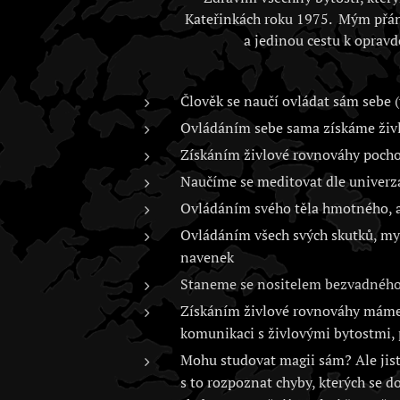
Kateřinkách roku 1975. Mým přán
a jedinou cestu k opravd
Člověk se naučí ovládat sám sebe (
Ovládáním sebe sama získáme živlo
Získáním živlové rovnováhy poch
Naučíme se meditovat dle univerz
Ovládáním svého těla hmotného, as
Ovládáním všech svých skutků, myš
navenek
Staneme se nositelem bezvadného 
Získáním živlové rovnováhy máme 
komunikaci s živlovými bytostmi, 
Mohu studovat magii sám? Ale jistě
s to rozpoznat chyby, kterých se d