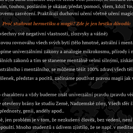
ím, touhou, posláním je ukázat/předat/pomoci, všem, kdož to
ovému zasvěcení. Praktikuji duchovní učení včetně učení magic
Proč studovat hermetiku a magii? Zde je jen hrstka důvodů:
všechny své negativní vlastnosti, zlozvyky a vášně)
vou rovnováhu všech svých bytí (tělo hmotné, astrální i ment
opíme univerzálními zákony a analogie mikrokosmu, přírody 
álních zákonů a tím se staneme mentálně velmi silnými, získá
trálního i mentálního, se můžeme těšit 100% zdraví všech těl 
lenek, představ a pocitů, začínáme používat pravou magii jak
charakteru a vždy budeme znát univerzální pravdu (pravdu věč
otevřeny brány ke studiu Země, Nadzemské zóny, Všech sfér řa
přednosty, genii, anděly apod..
, jen problém je v tom, že nezkušený člověk, bez vedení, není 
opouští. Mnoho studentů s údivem zjistilo, že se např. v medita