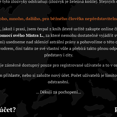
tyto zlozvyky odstraňují (zlozvyk je železná košile). Stejných c
ho, mnoho, dalšího, pro běžného člověka nepředstaviteln
akož i praxi, jsem čerpal z knih (které určitě zakupte online
pomocí svého Mistra L.
, za které nemohu dostatečně vyjádřit 
i) usedneme nad sklenicí astrální prány a pohovoříme o této o
vodcem, činí takto ze své vlastní vůle a přebírá takto plnou od
představy i city.
je záměrně dostupný pouze pro registrované uživatele a to v
 přihlaste, nebo si založte nový účet. Počet uživatelů je limit
odstraněni.
... Děkuji za pochopení...
účet?