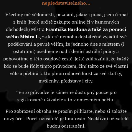
nepředstavitelného...
Všechny mé vědomosti, poznání, jakož i praxi, jsem čerpal
z knih (které určitě zakupte online či v kamenných
obchodech) Mistra
Františka Bardona a také za pomocí
svého Mistra L.
, za které nemohu dostatečně vyjádřit své
poděkování a pevně věřím, že jednoho dne s mistrem (i
ostatními) usedneme nad sklenicí astrální prány a
pohovoříme o této osudové cestě. Ještě zdůrazňuji, že každý
kdo se bude řídit tímto průvodcem, činí takto ze své vlastní
vůle a přebírá takto plnou odpovědnost za své skutky,
myšlenky, představy i city.
Tento průvodce je záměrně dostupný pouze pro
registrované uživatele a to v omezeném počtu.
Pro zobrazení obsahu se prosím přihlaste, nebo si založte
nový účet. Počet uživatelů je limitován. Neaktivní uživatelé
budou odstraněni.