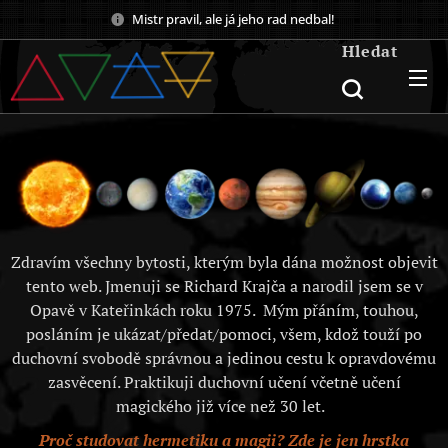
Mistr pravil, ale já jeho rad nedbal!
Hledat
Zdravím všechny bytosti, kterým byla dána možnost objevit
tento web. Jmenuji se Richard Krajča a narodil jsem se v
Opavě v Kateřinkách roku 1975. Mým přáním, touhou,
posláním je ukázat/předat/pomoci, všem, kdož touží po
duchovní svobodě správnou a jedinou cestu k opravdovému
zasvěcení. Praktikuji duchovní učení včetně učení
magického již více než 30 let.
Proč studovat hermetiku a magii? Zde je jen hrstka