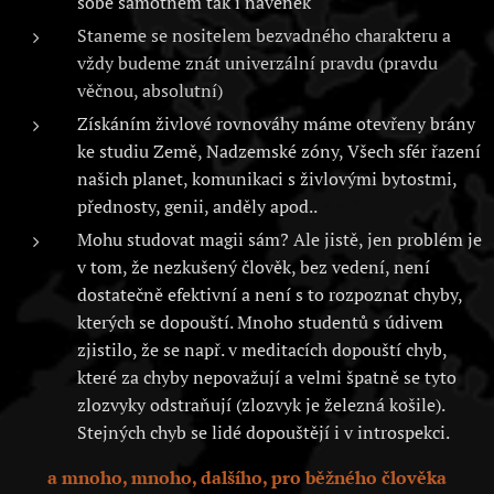
sobě samotném tak i navenek
Staneme se nositelem bezvadného charakteru a
vždy budeme znát univerzální pravdu (pravdu
věčnou, absolutní)
Získáním živlové rovnováhy máme otevřeny brány
ke studiu Země, Nadzemské zóny, Všech sfér řazení
našich planet, komunikaci s živlovými bytostmi,
přednosty, genii, anděly apod..
Mohu studovat magii sám? Ale jistě, jen problém je
v tom, že nezkušený člověk, bez vedení, není
dostatečně efektivní a není s to rozpoznat chyby,
kterých se dopouští. Mnoho studentů s údivem
zjistilo, že se např. v meditacích dopouští chyb,
které za chyby nepovažují a velmi špatně se tyto
zlozvyky odstraňují (zlozvyk je železná košile).
Stejných chyb se lidé dopouštějí i v introspekci.
a mnoho, mnoho, dalšího, pro běžného člověka