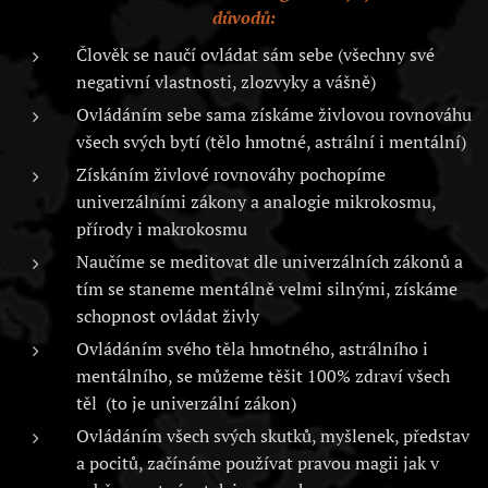
důvodů:
Člověk se naučí ovládat sám sebe (všechny své
negativní vlastnosti, zlozvyky a vášně)
Ovládáním sebe sama získáme živlovou rovnováhu
všech svých bytí (tělo hmotné, astrální i mentální)
Získáním živlové rovnováhy pochopíme
univerzálními zákony a analogie mikrokosmu,
přírody i makrokosmu
Naučíme se meditovat dle univerzálních zákonů a
tím se staneme mentálně velmi silnými, získáme
schopnost ovládat živly
Ovládáním svého těla hmotného, astrálního i
mentálního, se můžeme těšit 100% zdraví všech
těl (to je univerzální zákon)
Ovládáním všech svých skutků, myšlenek, představ
a pocitů, začínáme používat pravou magii jak v