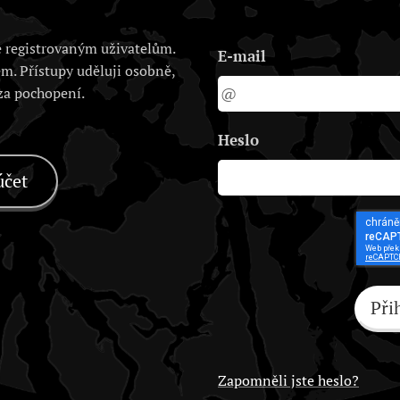
 registrovaným uživatelům.
E-mail
em. Přístupy uděluji osobně,
 za pochopení.
Heslo
účet
Při
Zapomněli jste heslo?