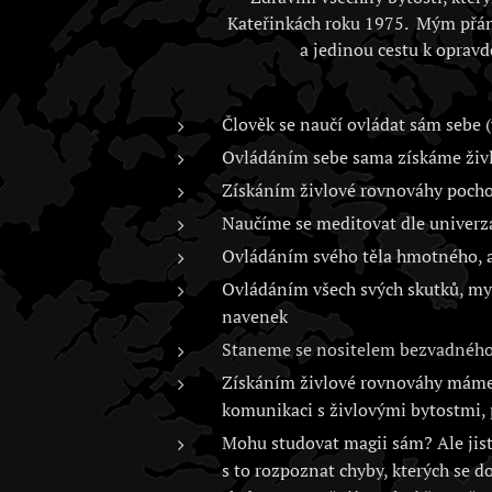
Kateřinkách roku 1975. Mým přán
a jedinou cestu k opravd
Člověk se naučí ovládat sám sebe (
Ovládáním sebe sama získáme živlo
Získáním živlové rovnováhy poch
Naučíme se meditovat dle univerz
Ovládáním svého těla hmotného, as
Ovládáním všech svých skutků, myš
navenek
Staneme se nositelem bezvadného 
Získáním živlové rovnováhy máme 
komunikaci s živlovými bytostmi, 
Mohu studovat magii sám? Ale jistě
s to rozpoznat chyby, kterých se d