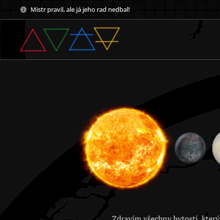
Mistr pravil, ale já jeho rad nedbal!
Zdravím všechny bytosti, který