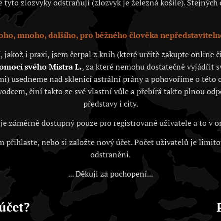
tyto zlozvyky odstraňují (zlozvyk je železná košile). Stejných c
ho, mnoho, dalšího, pro běžného člověka nepředstaviteln
akož i praxi, jsem čerpal z knih (které určitě zakupte online
pomocí svého Mistra L.
, za které nemohu dostatečně vyjádřit 
i) usedneme nad sklenicí astrální prány a pohovoříme o této o
vodcem, činí takto ze své vlastní vůle a přebírá takto plnou od
představy i city.
je záměrně dostupný pouze pro registrované uživatele a to v
 přihlaste, nebo si založte nový účet. Počet uživatelů je limit
odstraněni.
... Děkuji za pochopení...
účet?