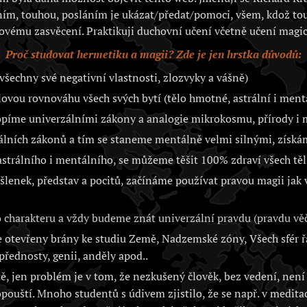
ím, touhou, posláním je ukázat/předat/pomoci, všem, kdož to
ovému zasvěcení. Praktikuji duchovní učení včetně učení magic
Proč studovat hermetiku a magii? Zde je jen hrstka důvodů:
všechny své negativní vlastnosti, zlozvyky a vášně)
vou rovnováhu všech svých bytí (tělo hmotné, astrální i ment
opíme univerzálními zákony a analogie mikrokosmu, přírody 
álních zákonů a tím se staneme mentálně velmi silnými, získá
trálního i mentálního, se můžeme těšit 100% zdraví všech těl 
lenek, představ a pocitů, začínáme používat pravou magii jak
charakteru a vždy budeme znát univerzální pravdu (pravdu věč
otevřeny brány ke studiu Země, Nadzemské zóny, Všech sfér řa
přednosty, genii, anděly apod..
, jen problém je v tom, že nezkušený člověk, bez vedení, není 
opouští. Mnoho studentů s údivem zjistilo, že se např. v medita