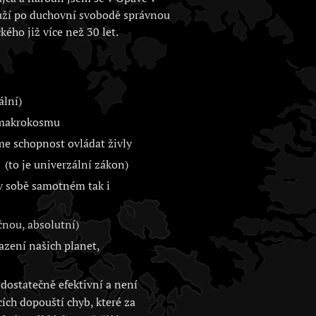
uží po duchovní svobodě správnou
kého již více než 30 let.
ální)
i makrokosmu
me schopnost ovládat živly
(to je univerzální zákon)
 v sobě samotném tak i
nou, absolutní)
zení našich planet,
dostatečně efektivní a není
cích dopouští chyb, které za