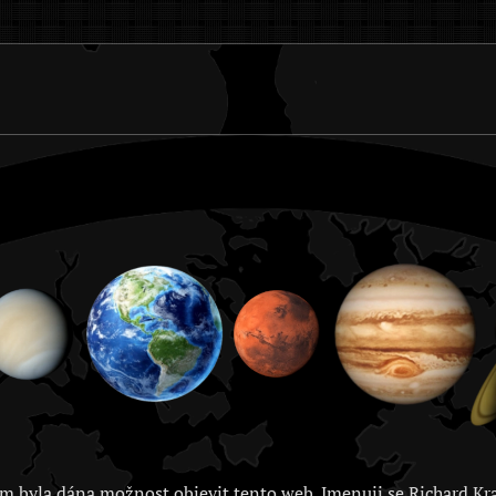
m byla dána možnost objevit tento web. Jmenuji se Richard Kra