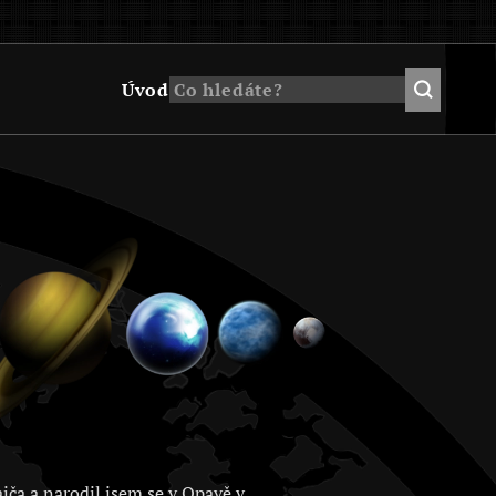
Úvod
jča a narodil jsem se v Opavě v