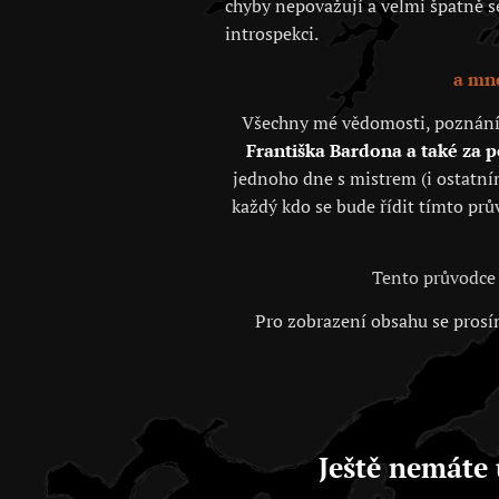
chyby nepovažují a velmi špatně se 
introspekci.
a mno
Všechny mé vědomosti, poznání, j
Františka Bardona a také za 
jednoho dne s mistrem (i ostatním
každý kdo se bude řídit tímto prů
Tento průvodce 
Pro zobrazení obsahu se prosím
Ještě nemáte 