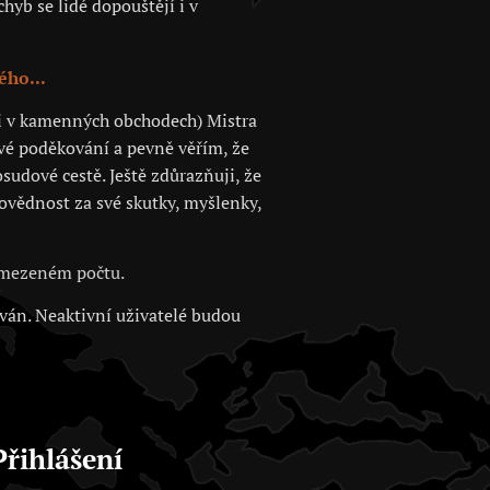
hyb se lidé dopouštějí i v
ého...
 či v kamenných obchodech) Mistra
své poděkování a pevně věřím, že
sudové cestě. Ještě zdůrazňuji, že
povědnost za své skutky, myšlenky,
 omezeném počtu.
ován. Neaktivní uživatelé budou
Přihlášení