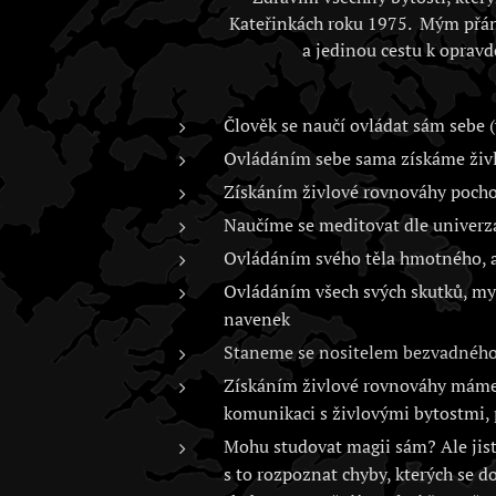
Kateřinkách roku 1975. Mým přán
a jedinou cestu k opravd
Člověk se naučí ovládat sám sebe (
Ovládáním sebe sama získáme živlo
Získáním živlové rovnováhy poch
Naučíme se meditovat dle univerz
Ovládáním svého těla hmotného, as
Ovládáním všech svých skutků, myš
navenek
Staneme se nositelem bezvadného 
Získáním živlové rovnováhy máme 
komunikaci s živlovými bytostmi, 
Mohu studovat magii sám? Ale jistě
s to rozpoznat chyby, kterých se d