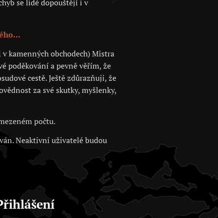
hyb se lidé dopouštějí i v
ého...
 či v kamenných obchodech) Mistra
své poděkování a pevně věřím, že
sudové cestě. Ještě zdůrazňuji, že
povědnost za své skutky, myšlenky,
 omezeném počtu.
ován. Neaktivní uživatelé budou
Přihlášení