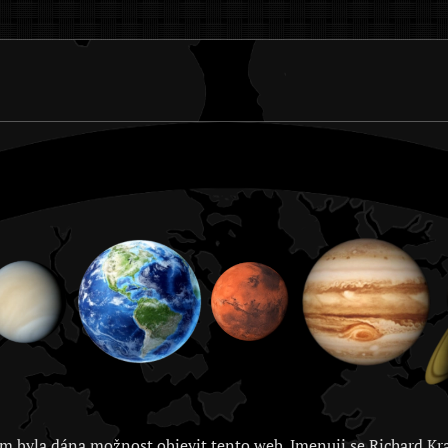
m byla dána možnost objevit tento web. Jmenuji se Richard Kra