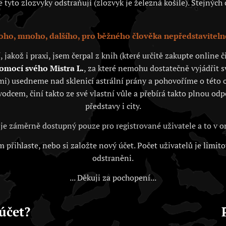
tyto zlozvyky odstraňují (zlozvyk je železná košile). Stejných c
ho, mnoho, dalšího, pro běžného člověka nepředstaviteln
akož i praxi, jsem čerpal z knih (které určitě zakupte online
pomocí svého Mistra L.
, za které nemohu dostatečně vyjádřit 
i) usedneme nad sklenicí astrální prány a pohovoříme o této o
vodcem, činí takto ze své vlastní vůle a přebírá takto plnou od
představy i city.
je záměrně dostupný pouze pro registrované uživatele a to v
 přihlaste, nebo si založte nový účet. Počet uživatelů je limit
odstraněni.
... Děkuji za pochopení...
účet?