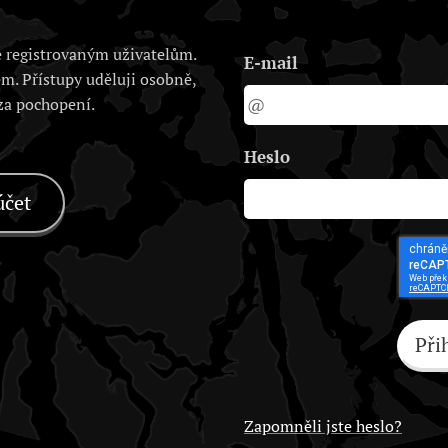
 registrovaným uživatelům.
E-mail
em. Přístupy uděluji osobně,
 za pochopení.
Heslo
účet
Při
Zapomněli jste heslo?