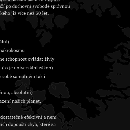
uží po duchovní svobodě správnou
kého již více než 30 let.
ální)
i makrokosmu
me schopnost ovládat živly
(to je univerzální zákon)
 v sobě samotném tak i
nou, absolutní)
zení našich planet,
dostatečně efektivní a není
cích dopouští chyb, které za