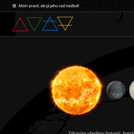
Mistr pravil, ale já jeho rad nedbal!
Zdravím všechny bytosti, který