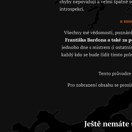
chyby nepovažují a velmi špatně se 
introspekci.
a mno
Všechny mé vědomosti, poznání, j
Františka Bardona a také za 
jednoho dne s mistrem (i ostatním
každý kdo se bude řídit tímto prů
Tento průvodce 
Pro zobrazení obsahu se prosím
Ještě nemáte 