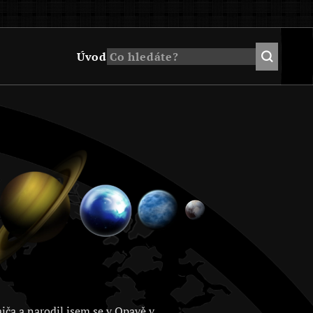
Úvod
jča a narodil jsem se v Opavě v