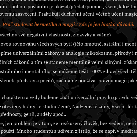
ím, touhou, posláním je ukázat/předat/pomoci, všem, kdož to
ovému zasvěcení. Praktikuji duchovní učení včetně učení magic
Proč studovat hermetiku a magii? Zde je jen hrstka důvodů:
všechny své negativní vlastnosti, zlozvyky a vášně)
vou rovnováhu všech svých bytí (tělo hmotné, astrální i ment
opíme univerzálními zákony a analogie mikrokosmu, přírody 
álních zákonů a tím se staneme mentálně velmi silnými, získá
trálního i mentálního, se můžeme těšit 100% zdraví všech těl 
lenek, představ a pocitů, začínáme používat pravou magii jak
charakteru a vždy budeme znát univerzální pravdu (pravdu věč
otevřeny brány ke studiu Země, Nadzemské zóny, Všech sfér řa
přednosty, genii, anděly apod..
, jen problém je v tom, že nezkušený člověk, bez vedení, není 
opouští. Mnoho studentů s údivem zjistilo, že se např. v medita