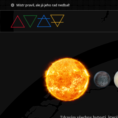
Mistr pravil, ale já jeho rad nedbal!
Zdravím všechny bytosti, který