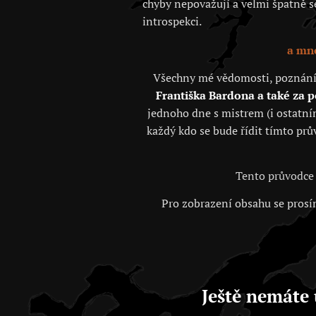
chyby nepovažují a velmi špatně se 
introspekci.
a mno
Všechny mé vědomosti, poznání, j
Františka Bardona a také za 
jednoho dne s mistrem (i ostatním
každý kdo se bude řídit tímto prů
Tento průvodce 
Pro zobrazení obsahu se prosím
Ještě nemáte 