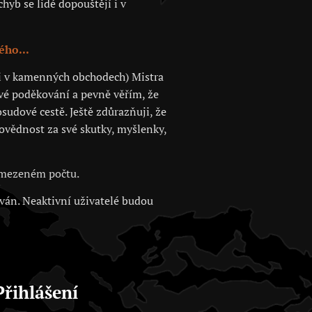
hyb se lidé dopouštějí i v
ého...
 či v kamenných obchodech) Mistra
své poděkování a pevně věřím, že
sudové cestě. Ještě zdůrazňuji, že
povědnost za své skutky, myšlenky,
 omezeném počtu.
ován. Neaktivní uživatelé budou
Přihlášení