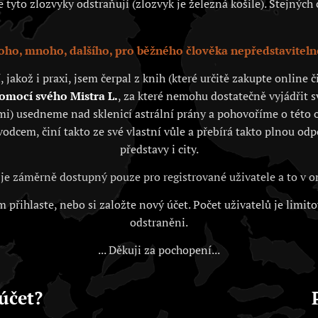
tyto zlozvyky odstraňují (zlozvyk je železná košile). Stejných c
ho, mnoho, dalšího, pro běžného člověka nepředstaviteln
akož i praxi, jsem čerpal z knih (které určitě zakupte online
pomocí svého Mistra L.
, za které nemohu dostatečně vyjádřit 
i) usedneme nad sklenicí astrální prány a pohovoříme o této o
vodcem, činí takto ze své vlastní vůle a přebírá takto plnou od
představy i city.
je záměrně dostupný pouze pro registrované uživatele a to v
 přihlaste, nebo si založte nový účet. Počet uživatelů je limit
odstraněni.
... Děkuji za pochopení...
účet?