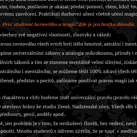
ím, touhou, posláním je ukázat/předat/pomoci, všem, kdož to
ovému zasvěcení. Praktikuji duchovní učení včetně učení magic
Proč studovat hermetiku a magii? Zde je jen hrstka důvodů:
všechny své negativní vlastnosti, zlozvyky a vášně)
vou rovnováhu všech svých bytí (tělo hmotné, astrální i ment
opíme univerzálními zákony a analogie mikrokosmu, přírody 
álních zákonů a tím se staneme mentálně velmi silnými, získá
trálního i mentálního, se můžeme těšit 100% zdraví všech těl 
lenek, představ a pocitů, začínáme používat pravou magii jak
charakteru a vždy budeme znát univerzální pravdu (pravdu věč
otevřeny brány ke studiu Země, Nadzemské zóny, Všech sfér řa
přednosty, genii, anděly apod..
, jen problém je v tom, že nezkušený člověk, bez vedení, není 
opouští. Mnoho studentů s údivem zjistilo, že se např. v medita