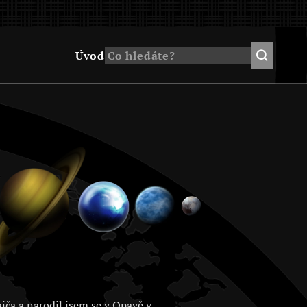
Úvod
jča a narodil jsem se v Opavě v