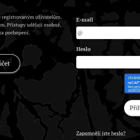
 registrovaným uživatelům.
E-mail
em. Přístupy uděluji osobně,
 za pochopení.
Heslo
účet
Při
Zapomněli jste heslo?