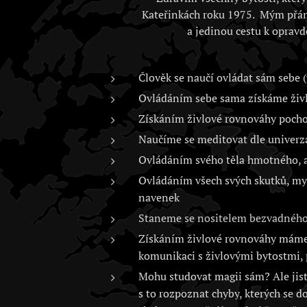
Kateřinkách roku 1975. Mým přán
a jedinou cestu k opravd
Člověk se naučí ovládat sám sebe (
Ovládáním sebe sama získáme živlo
Získáním živlové rovnováhy poch
Naučíme se meditovat dle univerz
Ovládáním svého těla hmotného, as
Ovládáním všech svých skutků, myš
navenek
Staneme se nositelem bezvadného 
Získáním živlové rovnováhy máme 
komunikaci s živlovými bytostmi, 
Mohu studovat magii sám? Ale jistě
s to rozpoznat chyby, kterých se d