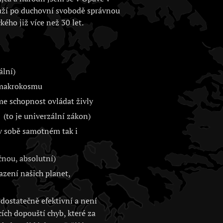
uží po duchovní svobodě správnou
kého již více než 30 let.
ální)
i makrokosmu
me schopnost ovládat živly
(to je univerzální zákon)
 v sobě samotném tak i
nou, absolutní)
zení našich planet,
dostatečně efektivní a není
cích dopouští chyb, které za