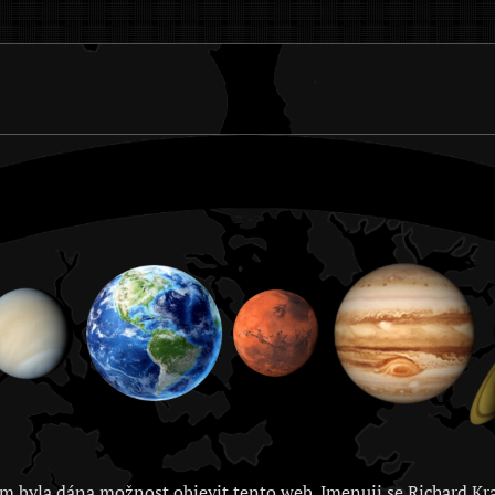
m byla dána možnost objevit tento web. Jmenuji se Richard Kra