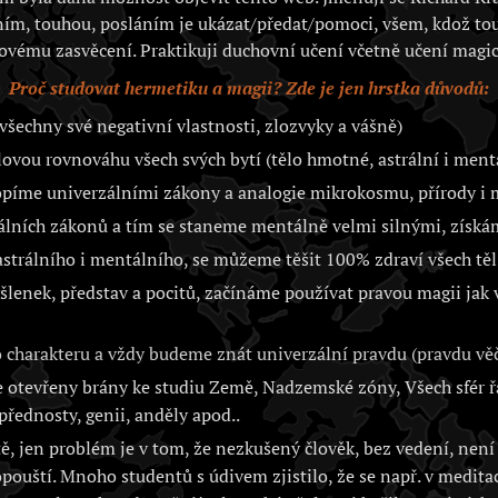
ím, touhou, posláním je ukázat/předat/pomoci, všem, kdož to
ovému zasvěcení. Praktikuji duchovní učení včetně učení magic
Proč studovat hermetiku a magii? Zde je jen hrstka důvodů:
všechny své negativní vlastnosti, zlozvyky a vášně)
vou rovnováhu všech svých bytí (tělo hmotné, astrální i ment
opíme univerzálními zákony a analogie mikrokosmu, přírody 
álních zákonů a tím se staneme mentálně velmi silnými, získá
trálního i mentálního, se můžeme těšit 100% zdraví všech těl 
lenek, představ a pocitů, začínáme používat pravou magii jak
charakteru a vždy budeme znát univerzální pravdu (pravdu věč
otevřeny brány ke studiu Země, Nadzemské zóny, Všech sfér řa
přednosty, genii, anděly apod..
, jen problém je v tom, že nezkušený člověk, bez vedení, není 
opouští. Mnoho studentů s údivem zjistilo, že se např. v medita