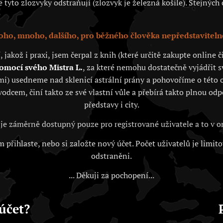
tyto zlozvyky odstraňují (zlozvyk je železná košile). Stejných c
ho, mnoho, dalšího, pro běžného člověka nepředstaviteln
akož i praxi, jsem čerpal z knih (které určitě zakupte online
pomocí svého Mistra L.
, za které nemohu dostatečně vyjádřit 
i) usedneme nad sklenicí astrální prány a pohovoříme o této o
vodcem, činí takto ze své vlastní vůle a přebírá takto plnou od
představy i city.
je záměrně dostupný pouze pro registrované uživatele a to v
 přihlaste, nebo si založte nový účet. Počet uživatelů je limit
odstraněni.
... Děkuji za pochopení...
účet?