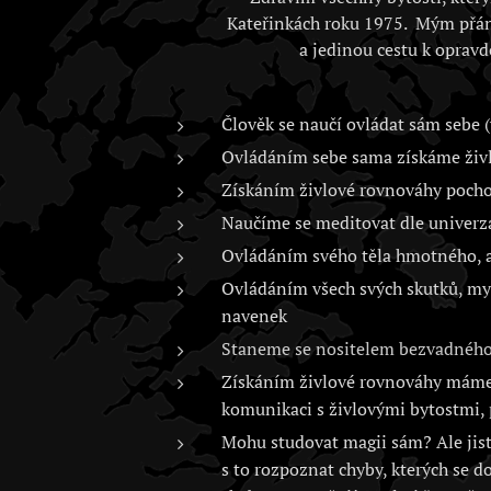
Kateřinkách roku 1975. Mým přán
a jedinou cestu k opravd
Člověk se naučí ovládat sám sebe (
Ovládáním sebe sama získáme živlo
Získáním živlové rovnováhy poch
Naučíme se meditovat dle univerz
Ovládáním svého těla hmotného, as
Ovládáním všech svých skutků, myš
navenek
Staneme se nositelem bezvadného 
Získáním živlové rovnováhy máme 
komunikaci s živlovými bytostmi, 
Mohu studovat magii sám? Ale jistě
s to rozpoznat chyby, kterých se d