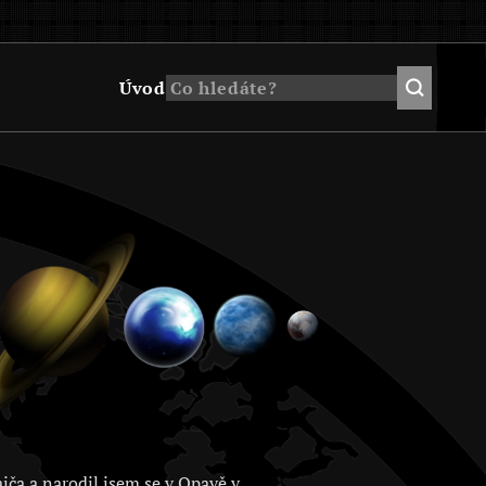
Úvod
jča a narodil jsem se v Opavě v