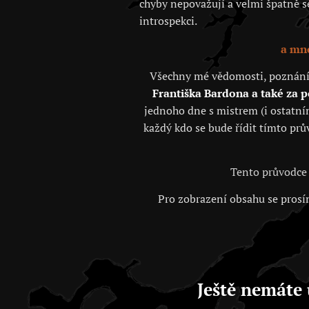
chyby nepovažují a velmi špatně se 
introspekci.
a mno
Všechny mé vědomosti, poznání, j
Františka Bardona a také za 
jednoho dne s mistrem (i ostatním
každý kdo se bude řídit tímto prů
Tento průvodce 
Pro zobrazení obsahu se prosím
Ještě nemáte 