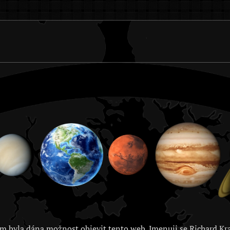
m byla dána možnost objevit tento web. Jmenuji se Richard Kra