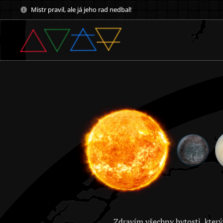
Mistr pravil, ale já jeho rad nedbal!
Zdravím všechny bytosti, který