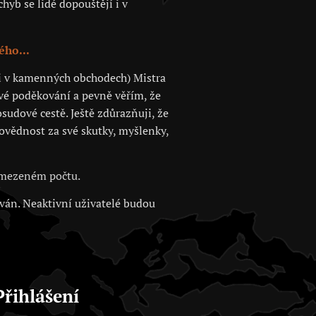
hyb se lidé dopouštějí i v
ého...
 či v kamenných obchodech) Mistra
své poděkování a pevně věřím, že
sudové cestě. Ještě zdůrazňuji, že
povědnost za své skutky, myšlenky,
 omezeném počtu.
ován. Neaktivní uživatelé budou
Přihlášení