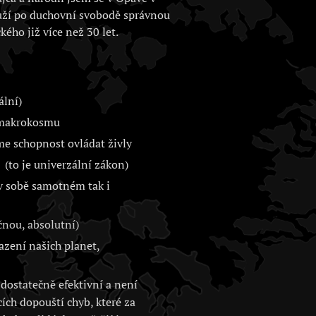
uží po duchovní svobodě správnou
kého již více než 30 let.
ální)
i makrokosmu
me schopnost ovládat živly
(to je univerzální zákon)
 v sobě samotném tak i
nou, absolutní)
zení našich planet,
dostatečně efektivní a není
cích dopouští chyb, které za