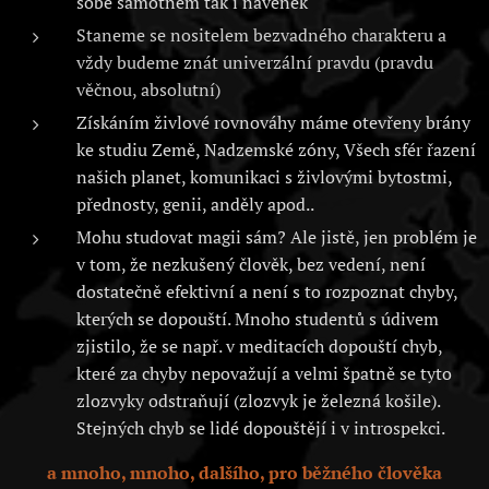
sobě samotném tak i navenek
Staneme se nositelem bezvadného charakteru a
vždy budeme znát univerzální pravdu (pravdu
věčnou, absolutní)
Získáním živlové rovnováhy máme otevřeny brány
ke studiu Země, Nadzemské zóny, Všech sfér řazení
našich planet, komunikaci s živlovými bytostmi,
přednosty, genii, anděly apod..
Mohu studovat magii sám? Ale jistě, jen problém je
v tom, že nezkušený člověk, bez vedení, není
dostatečně efektivní a není s to rozpoznat chyby,
kterých se dopouští. Mnoho studentů s údivem
zjistilo, že se např. v meditacích dopouští chyb,
které za chyby nepovažují a velmi špatně se tyto
zlozvyky odstraňují (zlozvyk je železná košile).
Stejných chyb se lidé dopouštějí i v introspekci.
a mnoho, mnoho, dalšího, pro běžného člověka