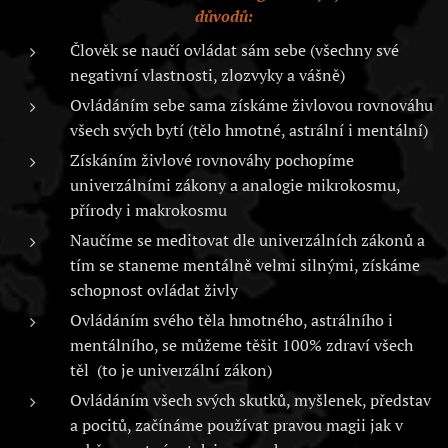
důvodů:
Člověk se naučí ovládat sám sebe (všechny své
negativní vlastnosti, zlozvyky a vášně)
Ovládáním sebe sama získáme živlovou rovnováhu
všech svých bytí (tělo hmotné, astrální i mentální)
Získáním živlové rovnováhy pochopíme
univerzálními zákony a analogie mikrokosmu,
přírody i makrokosmu
Naučíme se meditovat dle univerzálních zákonů a
tím se staneme mentálně velmi silnými, získáme
schopnost ovládat živly
Ovládáním svého těla hmotného, astrálního i
mentálního, se můžeme těšit 100% zdraví všech
těl (to je univerzální zákon)
Ovládáním všech svých skutků, myšlenek, představ
a pocitů, začínáme používat pravou magii jak v