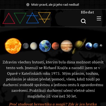
Mistr pravil, ale já jeho rad nedbal!
Hledat
Zdravím všechny bytosti, kterým byla dána možnost objevit
tento web. Jmenuji se Richard Krajča a narodil jsem se v
Opavě v Kateřinkách roku 1975. Mým přáním, touhou,
posláním je ukázat/předat/pomoci, všem, kdož touží po
duchovní svobodě správnou a jedinou cestu k opravdovému
zasvěcení. Praktikuji duchovní učení včetně učení
magického již více než 30 let.
Proč studovat hermetiku a magii? Zde je jen hrstka