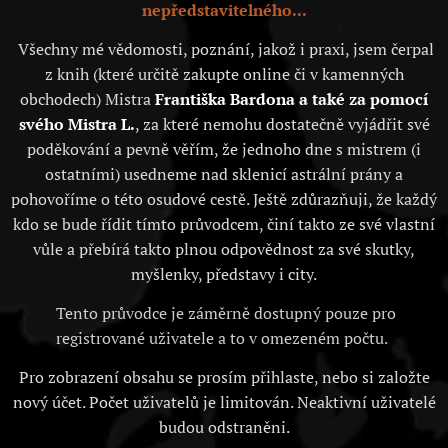
nepředstavitelného...
Všechny mé vědomosti, poznání, jakož i praxi, jsem čerpal
z knih (které určitě zakupte online či v kamenných
obchodech) Mistra
Františka Bardona a také za pomocí
svého Mistra L.
, za které nemohu dostatečně vyjádřit své
poděkování a pevně věřím, že jednoho dne s mistrem (i
ostatními) usedneme nad sklenicí astrální prány a
pohovoříme o této osudové cestě. Ještě zdůrazňuji, že každý
kdo se bude řídit tímto průvodcem, činí takto ze své vlastní
vůle a přebírá takto plnou odpovědnost za své skutky,
myšlenky, představy i city.
Tento průvodce je záměrně dostupný pouze pro
registrované uživatele a to v omezeném počtu.
Pro zobrazení obsahu se prosím přihlaste, nebo si založte
nový účet. Počet uživatelů je limitován. Neaktivní uživatelé
budou odstraněni.