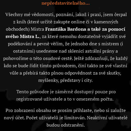
nepředstavitelného...
Všechny mé vědomosti, poznání, jakož i praxi, jsem čerpal
z knih (které určitě zakupte online či v kamenných
obchodech) Mistra
Františka Bardona a také za pomocí
svého Mistra L.
, za které nemohu dostatečně vyjádřit své
poděkování a pevně věřím, že jednoho dne s mistrem (i
ostatními) usedneme nad sklenicí astrální prány a
pohovoříme o této osudové cestě. Ještě zdůrazňuji, že každý
kdo se bude řídit tímto průvodcem, činí takto ze své vlastní
vůle a přebírá takto plnou odpovědnost za své skutky,
myšlenky, představy i city.
Tento průvodce je záměrně dostupný pouze pro
registrované uživatele a to v omezeném počtu.
Pro zobrazení obsahu se prosím přihlaste, nebo si založte
nový účet. Počet uživatelů je limitován. Neaktivní uživatelé
budou odstraněni.