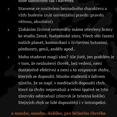
sobě samotném tak i navenek
Staneme se nositelem bezvadného charakteru a
vždy budeme znát univerzální pravdu (pravdu
věčnou, absolutní)
Získáním živlové rovnováhy máme otevřeny brány
ke studiu Země, Nadzemské zóny, Všech sfér řazení
našich planet, komunikaci s živlovými bytostmi,
přednosty, genii, anděly apod..
Mohu studovat magii sám? Ale jistě, jen problém je
v tom, že nezkušený člověk, bez vedení, není
dostatečně efektivní a není s to rozpoznat chyby,
kterých se dopouští. Mnoho studentů s údivem
zjistilo, že se např. v meditacích dopouští chyb,
které za chyby nepovažují a velmi špatně se tyto
zlozvyky odstraňují (zlozvyk je železná košile).
Stejných chyb se lidé dopouštějí i v introspekci.
a mnoho, mnoho, dalšího, pro běžného člověka