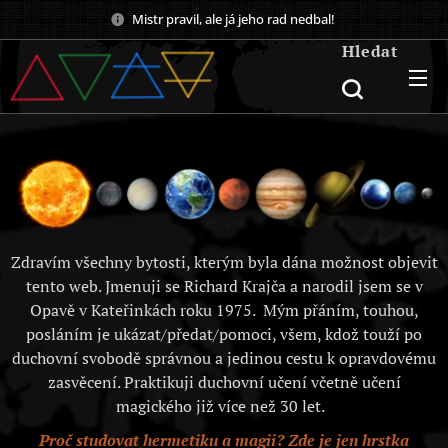
Mistr pravil, ale já jeho rad nedbal!
Hledat
Zdravím všechny bytosti, kterým byla dána možnost objevit
tento web. Jmenuji se Richard Krajča a narodil jsem se v
Opavě v Kateřinkách roku 1975. Mým přáním, touhou,
posláním je ukázat/předat/pomoci, všem, kdož touží po
duchovní svobodě správnou a jedinou cestu k opravdovému
zasvěcení. Praktikuji duchovní učení včetně učení
magického již více než 30 let.
Proč studovat hermetiku a magii? Zde je jen hrstka