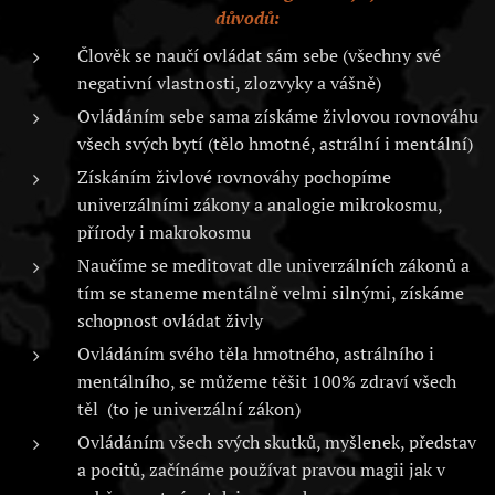
důvodů:
Člověk se naučí ovládat sám sebe (všechny své
negativní vlastnosti, zlozvyky a vášně)
Ovládáním sebe sama získáme živlovou rovnováhu
všech svých bytí (tělo hmotné, astrální i mentální)
Získáním živlové rovnováhy pochopíme
univerzálními zákony a analogie mikrokosmu,
přírody i makrokosmu
Naučíme se meditovat dle univerzálních zákonů a
tím se staneme mentálně velmi silnými, získáme
schopnost ovládat živly
Ovládáním svého těla hmotného, astrálního i
mentálního, se můžeme těšit 100% zdraví všech
těl (to je univerzální zákon)
Ovládáním všech svých skutků, myšlenek, představ
a pocitů, začínáme používat pravou magii jak v