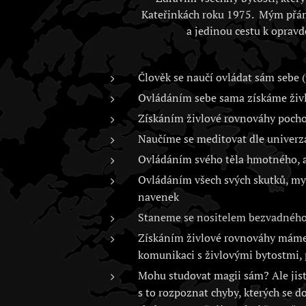
Kateřinkách roku 1975. Mým přán
a jedinou cestu k opravd
Člověk se naučí ovládat sám sebe (
Ovládáním sebe sama získáme živlo
Získáním živlové rovnováhy poch
Naučíme se meditovat dle univerz
Ovládáním svého těla hmotného, as
Ovládáním všech svých skutků, myš
navenek
Staneme se nositelem bezvadného 
Získáním živlové rovnováhy máme 
komunikaci s živlovými bytostmi, 
Mohu studovat magii sám? Ale jistě
s to rozpoznat chyby, kterých se d