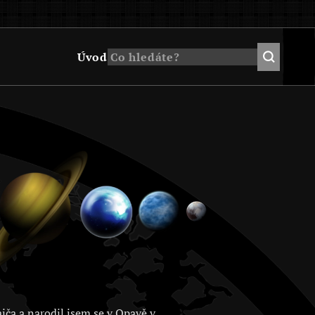
Úvod
jča a narodil jsem se v Opavě v