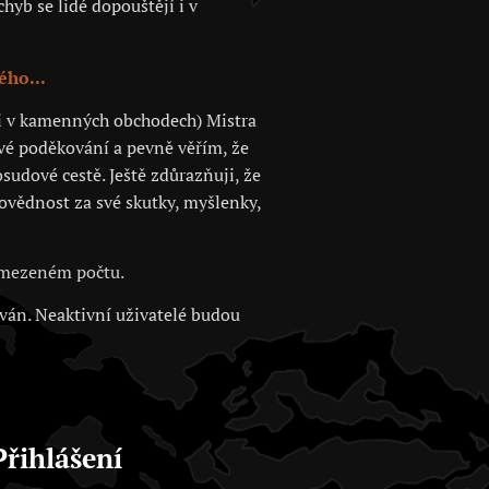
hyb se lidé dopouštějí i v
ého...
 či v kamenných obchodech) Mistra
své poděkování a pevně věřím, že
sudové cestě. Ještě zdůrazňuji, že
povědnost za své skutky, myšlenky,
 omezeném počtu.
ován. Neaktivní uživatelé budou
Přihlášení