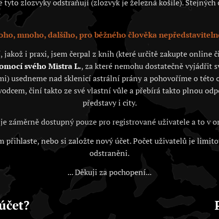
tyto zlozvyky odstraňují (zlozvyk je železná košile). Stejných c
ho, mnoho, dalšího, pro běžného člověka nepředstaviteln
akož i praxi, jsem čerpal z knih (které určitě zakupte online
pomocí svého Mistra L.
, za které nemohu dostatečně vyjádřit 
i) usedneme nad sklenicí astrální prány a pohovoříme o této o
vodcem, činí takto ze své vlastní vůle a přebírá takto plnou od
představy i city.
je záměrně dostupný pouze pro registrované uživatele a to v
 přihlaste, nebo si založte nový účet. Počet uživatelů je limit
odstraněni.
... Děkuji za pochopení...
účet?