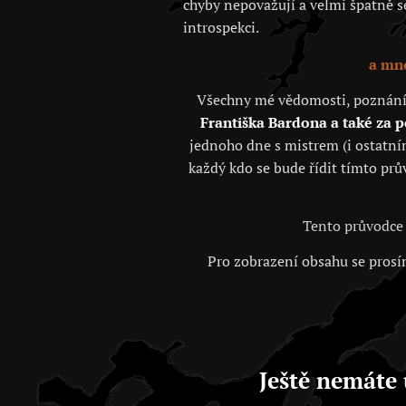
chyby nepovažují a velmi špatně se 
introspekci.
a mno
Všechny mé vědomosti, poznání, j
Františka Bardona a také za 
jednoho dne s mistrem (i ostatním
každý kdo se bude řídit tímto prů
Tento průvodce 
Pro zobrazení obsahu se prosím
Ještě nemáte 