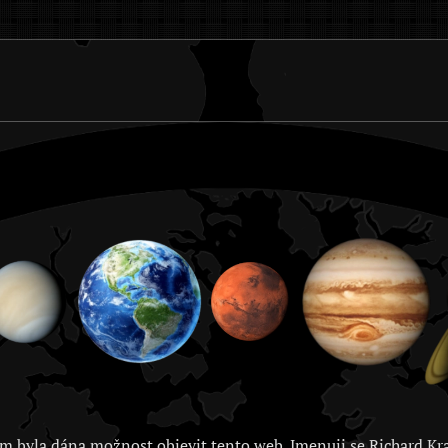
m byla dána možnost objevit tento web. Jmenuji se Richard Kra