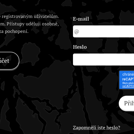
 registrovaným uživatelům.
E-mail
em. Přístupy uděluji osobně,
 za pochopení.
Heslo
účet
Při
Zapomněli jste heslo?