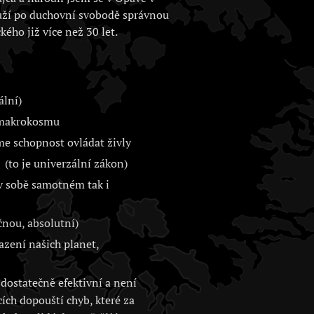
uží po duchovní svobodě správnou
kého již více než 30 let.
ální)
i makrokosmu
me schopnost ovládat živly
(to je univerzální zákon)
 v sobě samotném tak i
nou, absolutní)
zení našich planet,
dostatečně efektivní a není
cích dopouští chyb, které za