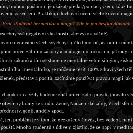
ím, touhou, posláním je ukázat/předat/pomoci, všem, kdož to
ovému zasvěcení. Praktikuji duchovní učení včetně učení magic
Proč studovat hermetiku a magii? Zde je jen hrstka důvodů:
všechny své negativní vlastnosti, zlozvyky a vášně)
vou rovnováhu všech svých bytí (tělo hmotné, astrální i ment
opíme univerzálními zákony a analogie mikrokosmu, přírody 
álních zákonů a tím se staneme mentálně velmi silnými, získá
trálního i mentálního, se můžeme těšit 100% zdraví všech těl 
lenek, představ a pocitů, začínáme používat pravou magii jak
charakteru a vždy budeme znát univerzální pravdu (pravdu věč
otevřeny brány ke studiu Země, Nadzemské zóny, Všech sfér řa
přednosty, genii, anděly apod..
, jen problém je v tom, že nezkušený člověk, bez vedení, není 
opouští. Mnoho studentů s údivem zjistilo, že se např. v medita