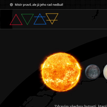
Mistr pravil, ale já jeho rad nedbal!
Zdravím všechny bytosti, který