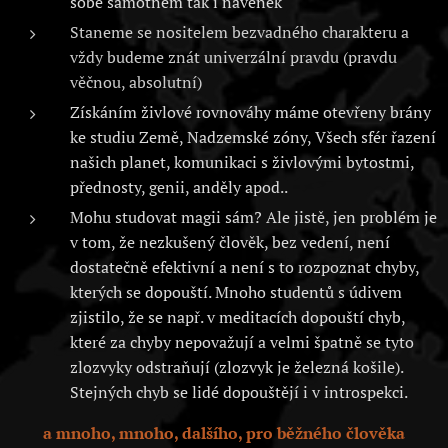
sobě samotném tak i navenek
Staneme se nositelem bezvadného charakteru a
vždy budeme znát univerzální pravdu (pravdu
věčnou, absolutní)
Získáním živlové rovnováhy máme otevřeny brány
ke studiu Země, Nadzemské zóny, Všech sfér řazení
našich planet, komunikaci s živlovými bytostmi,
přednosty, genii, anděly apod..
Mohu studovat magii sám? Ale jistě, jen problém je
v tom, že nezkušený člověk, bez vedení, není
dostatečně efektivní a není s to rozpoznat chyby,
kterých se dopouští. Mnoho studentů s údivem
zjistilo, že se např. v meditacích dopouští chyb,
které za chyby nepovažují a velmi špatně se tyto
zlozvyky odstraňují (zlozvyk je železná košile).
Stejných chyb se lidé dopouštějí i v introspekci.
a mnoho, mnoho, dalšího, pro běžného člověka