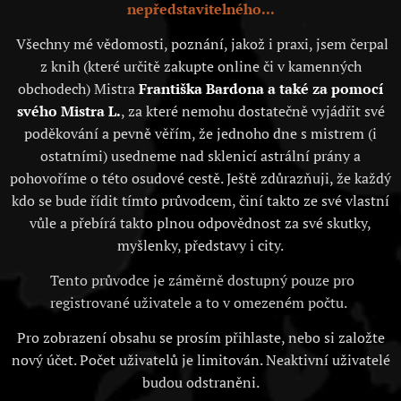
nepředstavitelného...
Všechny mé vědomosti, poznání, jakož i praxi, jsem čerpal
z knih (které určitě zakupte online či v kamenných
obchodech) Mistra
Františka Bardona a také za pomocí
svého Mistra L.
, za které nemohu dostatečně vyjádřit své
poděkování a pevně věřím, že jednoho dne s mistrem (i
ostatními) usedneme nad sklenicí astrální prány a
pohovoříme o této osudové cestě. Ještě zdůrazňuji, že každý
kdo se bude řídit tímto průvodcem, činí takto ze své vlastní
vůle a přebírá takto plnou odpovědnost za své skutky,
myšlenky, představy i city.
Tento průvodce je záměrně dostupný pouze pro
registrované uživatele a to v omezeném počtu.
Pro zobrazení obsahu se prosím přihlaste, nebo si založte
nový účet. Počet uživatelů je limitován. Neaktivní uživatelé
budou odstraněni.