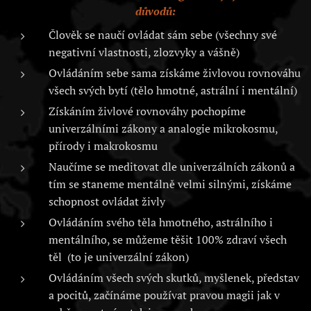
důvodů:
Člověk se naučí ovládat sám sebe (všechny své
negativní vlastnosti, zlozvyky a vášně)
Ovládáním sebe sama získáme živlovou rovnováhu
všech svých bytí (tělo hmotné, astrální i mentální)
Získáním živlové rovnováhy pochopíme
univerzálními zákony a analogie mikrokosmu,
přírody i makrokosmu
Naučíme se meditovat dle univerzálních zákonů a
tím se staneme mentálně velmi silnými, získáme
schopnost ovládat živly
Ovládáním svého těla hmotného, astrálního i
mentálního, se můžeme těšit 100% zdraví všech
těl (to je univerzální zákon)
Ovládáním všech svých skutků, myšlenek, představ
a pocitů, začínáme používat pravou magii jak v