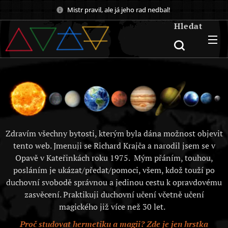
Mistr pravil, ale já jeho rad nedbal!
Hledat
Zdravím všechny bytosti, kterým byla dána možnost objevit
tento web. Jmenuji se Richard Krajča a narodil jsem se v
Opavě v Kateřinkách roku 1975. Mým přáním, touhou,
posláním je ukázat/předat/pomoci, všem, kdož touží po
duchovní svobodě správnou a jedinou cestu k opravdovému
zasvěcení. Praktikuji duchovní učení včetně učení
magického již více než 30 let.
Proč studovat hermetiku a magii? Zde je jen hrstka