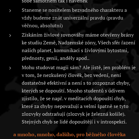
sobě samotném tak i navenek
Staneme se nositelem bezvadného charakteru a
vždy budeme znát univerzální pravdu (pravdu
věčnou, absolutní)
Získáním živlové rovnováhy máme otevřeny brány
ke studiu Země, Nadzemské zóny, Všech sfér řazení
našich planet, komunikaci s živlovými bytostmi,
přednosty, genii, anděly apod..
Mohu studovat magii sám? Ale jistě, jen problém je
v tom, že nezkušený člověk, bez vedení, není
dostatečně efektivní a není s to rozpoznat chyby,
kterých se dopouští. Mnoho studentů s údivem
zjistilo, že se např. v meditacích dopouští chyb,
které za chyby nepovažují a velmi špatně se tyto
zlozvyky odstraňují (zlozvyk je železná košile).
Stejných chyb se lidé dopouštějí i v introspekci.
a mnoho, mnoho, dalšího, pro běžného člověka