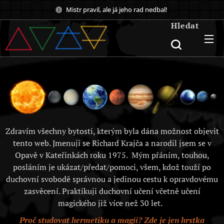
Mistr pravil, ale já jeho rad nedbal!
Hledat
Zdravím všechny bytosti, kterým byla dána možnost objevit
tento web. Jmenuji se Richard Krajča a narodil jsem se v
Opavě v Kateřinkách roku 1975. Mým přáním, touhou,
posláním je ukázat/předat/pomoci, všem, kdož touží po
duchovní svobodě správnou a jedinou cestu k opravdovému
zasvěcení. Praktikuji duchovní učení včetně učení
magického již více než 30 let.
Proč studovat hermetiku a magii? Zde je jen hrstka