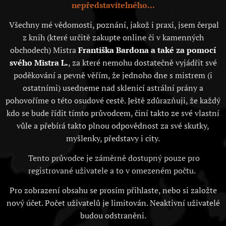
nepředstavitelného...
Všechny mé vědomosti, poznání, jakož i praxi, jsem čerpal
z knih (které určitě zakupte online či v kamenných
obchodech) Mistra
Františka Bardona a také za pomocí
svého Mistra L.
, za které nemohu dostatečně vyjádřit své
poděkování a pevně věřím, že jednoho dne s mistrem (i
ostatními) usedneme nad sklenicí astrální prány a
pohovoříme o této osudové cestě. Ještě zdůrazňuji, že každý
kdo se bude řídit tímto průvodcem, činí takto ze své vlastní
vůle a přebírá takto plnou odpovědnost za své skutky,
myšlenky, představy i city.
Tento průvodce je záměrně dostupný pouze pro
registrované uživatele a to v omezeném počtu.
Pro zobrazení obsahu se prosím přihlaste, nebo si založte
nový účet. Počet uživatelů je limitován. Neaktivní uživatelé
budou odstraněni.