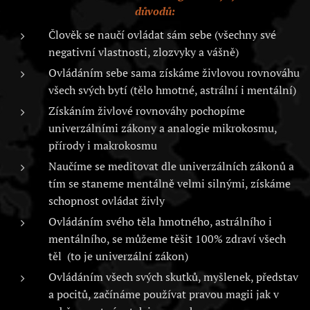
důvodů:
Člověk se naučí ovládat sám sebe (všechny své
negativní vlastnosti, zlozvyky a vášně)
Ovládáním sebe sama získáme živlovou rovnováhu
všech svých bytí (tělo hmotné, astrální i mentální)
Získáním živlové rovnováhy pochopíme
univerzálními zákony a analogie mikrokosmu,
přírody i makrokosmu
Naučíme se meditovat dle univerzálních zákonů a
tím se staneme mentálně velmi silnými, získáme
schopnost ovládat živly
Ovládáním svého těla hmotného, astrálního i
mentálního, se můžeme těšit 100% zdraví všech
těl (to je univerzální zákon)
Ovládáním všech svých skutků, myšlenek, představ
a pocitů, začínáme používat pravou magii jak v