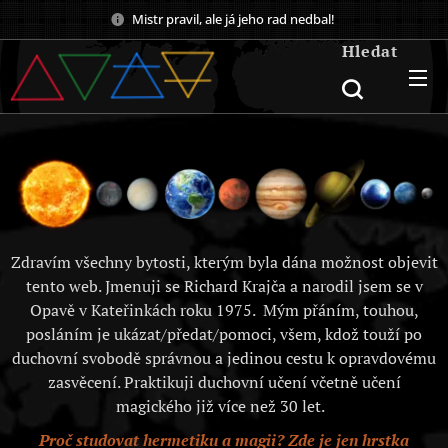
Mistr pravil, ale já jeho rad nedbal!
Hledat
Zdravím všechny bytosti, kterým byla dána možnost objevit
tento web. Jmenuji se Richard Krajča a narodil jsem se v
Opavě v Kateřinkách roku 1975. Mým přáním, touhou,
posláním je ukázat/předat/pomoci, všem, kdož touží po
duchovní svobodě správnou a jedinou cestu k opravdovému
zasvěcení. Praktikuji duchovní učení včetně učení
magického již více než 30 let.
Proč studovat hermetiku a magii? Zde je jen hrstka