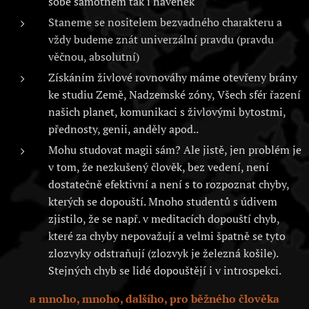
sobě samotném tak i navenek
Staneme se nositelem bezvadného charakteru a
vždy budeme znát univerzální pravdu (pravdu
věčnou, absolutní)
Získáním živlové rovnováhy máme otevřeny brány
ke studiu Země, Nadzemské zóny, Všech sfér řazení
našich planet, komunikaci s živlovými bytostmi,
přednosty, genii, anděly apod..
Mohu studovat magii sám? Ale jistě, jen problém je
v tom, že nezkušený člověk, bez vedení, není
dostatečně efektivní a není s to rozpoznat chyby,
kterých se dopouští. Mnoho studentů s údivem
zjistilo, že se např. v meditacích dopouští chyb,
které za chyby nepovažují a velmi špatně se tyto
zlozvyky odstraňují (zlozvyk je železná košile).
Stejných chyb se lidé dopouštějí i v introspekci.
a mnoho, mnoho, dalšího, pro běžného člověka