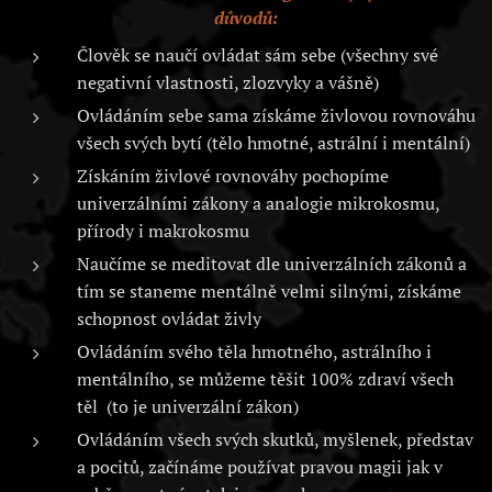
důvodů:
Člověk se naučí ovládat sám sebe (všechny své
negativní vlastnosti, zlozvyky a vášně)
Ovládáním sebe sama získáme živlovou rovnováhu
všech svých bytí (tělo hmotné, astrální i mentální)
Získáním živlové rovnováhy pochopíme
univerzálními zákony a analogie mikrokosmu,
přírody i makrokosmu
Naučíme se meditovat dle univerzálních zákonů a
tím se staneme mentálně velmi silnými, získáme
schopnost ovládat živly
Ovládáním svého těla hmotného, astrálního i
mentálního, se můžeme těšit 100% zdraví všech
těl (to je univerzální zákon)
Ovládáním všech svých skutků, myšlenek, představ
a pocitů, začínáme používat pravou magii jak v