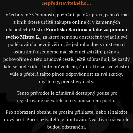
nepředstavitelného...
Všechny mé vědomosti, poznání, jakož i praxi, jsem čerpal
z knih (které určitě zakupte online či v kamenných
obchodech) Mistra
Františka Bardona a také za pomocí
svého Mistra L.
, za které nemohu dostatečně vyjádřit své
poděkování a pevně věřím, že jednoho dne s mistrem (i
ostatními) usedneme nad sklenicí astrální prány a
pohovoříme o této osudové cestě. Ještě zdůrazňuji, že každý
kdo se bude řídit tímto průvodcem, činí takto ze své vlastní
vůle a přebírá takto plnou odpovědnost za své skutky,
myšlenky, představy i city.
Tento průvodce je záměrně dostupný pouze pro
registrované uživatele a to v omezeném počtu.
Pro zobrazení obsahu se prosím přihlaste, nebo si založte
nový účet. Počet uživatelů je limitován. Neaktivní uživatelé
budou odstraněni.