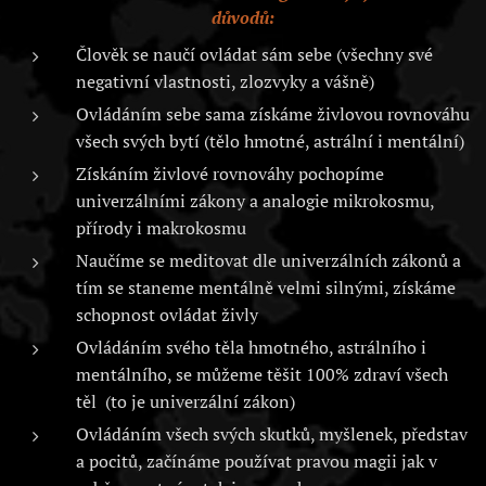
důvodů:
Člověk se naučí ovládat sám sebe (všechny své
negativní vlastnosti, zlozvyky a vášně)
Ovládáním sebe sama získáme živlovou rovnováhu
všech svých bytí (tělo hmotné, astrální i mentální)
Získáním živlové rovnováhy pochopíme
univerzálními zákony a analogie mikrokosmu,
přírody i makrokosmu
Naučíme se meditovat dle univerzálních zákonů a
tím se staneme mentálně velmi silnými, získáme
schopnost ovládat živly
Ovládáním svého těla hmotného, astrálního i
mentálního, se můžeme těšit 100% zdraví všech
těl (to je univerzální zákon)
Ovládáním všech svých skutků, myšlenek, představ
a pocitů, začínáme používat pravou magii jak v