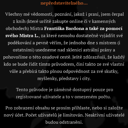
nepředstavitelného...
Všechny mé vědomosti, poznání, jakož i praxi, jsem čerpal
z knih (které určitě zakupte online či v kamenných
obchodech) Mistra
Františka Bardona a také za pomocí
svého Mistra L.
, za které nemohu dostatečně vyjádřit své
poděkování a pevně věřím, že jednoho dne s mistrem (i
ostatními) usedneme nad sklenicí astrální prány a
pohovoříme o této osudové cestě. Ještě zdůrazňuji, že každý
kdo se bude řídit tímto průvodcem, činí takto ze své vlastní
vůle a přebírá takto plnou odpovědnost za své skutky,
myšlenky, představy i city.
Tento průvodce je záměrně dostupný pouze pro
registrované uživatele a to v omezeném počtu.
Pro zobrazení obsahu se prosím přihlaste, nebo si založte
nový účet. Počet uživatelů je limitován. Neaktivní uživatelé
budou odstraněni.