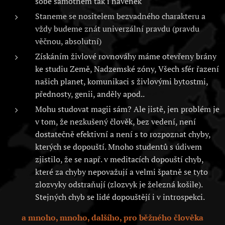
sobě samotném tak i navenek
Staneme se nositelem bezvadného charakteru a
vždy budeme znát univerzální pravdu (pravdu
věčnou, absolutní)
Získáním živlové rovnováhy máme otevřeny brány
ke studiu Země, Nadzemské zóny, Všech sfér řazení
našich planet, komunikaci s živlovými bytostmi,
přednosty, genii, anděly apod..
Mohu studovat magii sám? Ale jistě, jen problém je
v tom, že nezkušený člověk, bez vedení, není
dostatečně efektivní a není s to rozpoznat chyby,
kterých se dopouští. Mnoho studentů s údivem
zjistilo, že se např. v meditacích dopouští chyb,
které za chyby nepovažují a velmi špatně se tyto
zlozvyky odstraňují (zlozvyk je železná košile).
Stejných chyb se lidé dopouštějí i v introspekci.
a mnoho, mnoho, dalšího, pro běžného člověka