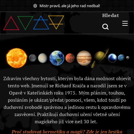
Mistr pravil, ale já jeho rad nedbal!
Hledat
Zdravím všechny bytosti, kterým byla dána možnost objevit
tento web. Jmenuji se Richard Krajča a narodil jsem se v
Opavě v Kateřinkách roku 1975. Mým přáním, touhou,
posláním je ukázat/předat/pomoci, všem, kdož touží po
duchovní svobodě správnou a jedinou cestu k opravdovému
zasvěcení. Praktikuji duchovní učení včetně učení
magického již více než 30 let.
Proč studovat hermetiku a magii? Zde je jen hrstka