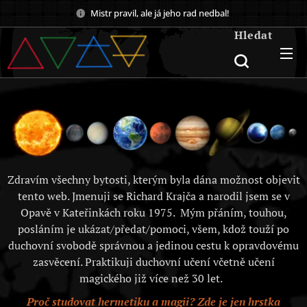
Mistr pravil, ale já jeho rad nedbal!
Hledat
Zdravím všechny bytosti, kterým byla dána možnost objevit
tento web. Jmenuji se Richard Krajča a narodil jsem se v
Opavě v Kateřinkách roku 1975. Mým přáním, touhou,
posláním je ukázat/předat/pomoci, všem, kdož touží po
duchovní svobodě správnou a jedinou cestu k opravdovému
zasvěcení. Praktikuji duchovní učení včetně učení
magického již více než 30 let.
Proč studovat hermetiku a magii? Zde je jen hrstka