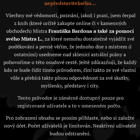
nepředstavitelného...
Všechny mé vědomosti, poznání, jakož i praxi, jsem čerpal
z knih (které určitě zakupte online či v kamenných
obchodech) Mistra
Františka Bardona a také za pomocí
svého Mistra L.
, za které nemohu dostatečně vyjádřit své
poděkování a pevně věřím, že jednoho dne s mistrem (i
ostatními) usedneme nad sklenicí astrální prány a
pohovoříme o této osudové cestě. Ještě zdůrazňuji, že každý
kdo se bude řídit tímto průvodcem, činí takto ze své vlastní
vůle a přebírá takto plnou odpovědnost za své skutky,
myšlenky, představy i city.
Tento průvodce je záměrně dostupný pouze pro
registrované uživatele a to v omezeném počtu.
Pro zobrazení obsahu se prosím přihlaste, nebo si založte
nový účet. Počet uživatelů je limitován. Neaktivní uživatelé
budou odstraněni.