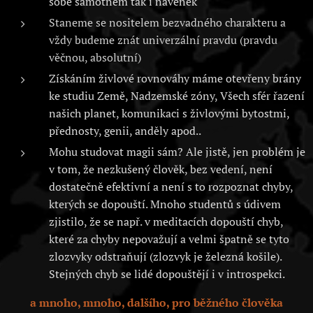
sobě samotném tak i navenek
Staneme se nositelem bezvadného charakteru a
vždy budeme znát univerzální pravdu (pravdu
věčnou, absolutní)
Získáním živlové rovnováhy máme otevřeny brány
ke studiu Země, Nadzemské zóny, Všech sfér řazení
našich planet, komunikaci s živlovými bytostmi,
přednosty, genii, anděly apod..
Mohu studovat magii sám? Ale jistě, jen problém je
v tom, že nezkušený člověk, bez vedení, není
dostatečně efektivní a není s to rozpoznat chyby,
kterých se dopouští. Mnoho studentů s údivem
zjistilo, že se např. v meditacích dopouští chyb,
které za chyby nepovažují a velmi špatně se tyto
zlozvyky odstraňují (zlozvyk je železná košile).
Stejných chyb se lidé dopouštějí i v introspekci.
a mnoho, mnoho, dalšího, pro běžného člověka