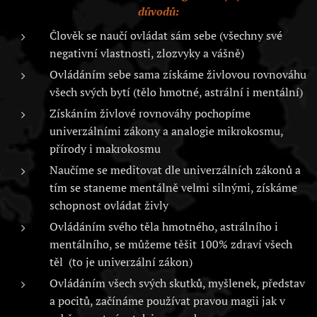
důvodů:
Člověk se naučí ovládat sám sebe (všechny své
negativní vlastnosti, zlozvyky a vášně)
Ovládáním sebe sama získáme živlovou rovnováhu
všech svých bytí (tělo hmotné, astrální i mentální)
Získáním živlové rovnováhy pochopíme
univerzálními zákony a analogie mikrokosmu,
přírody i makrokosmu
Naučíme se meditovat dle univerzálních zákonů a
tím se staneme mentálně velmi silnými, získáme
schopnost ovládat živly
Ovládáním svého těla hmotného, astrálního i
mentálního, se můžeme těšit 100% zdraví všech
těl (to je univerzální zákon)
Ovládáním všech svých skutků, myšlenek, představ
a pocitů, začínáme používat pravou magii jak v