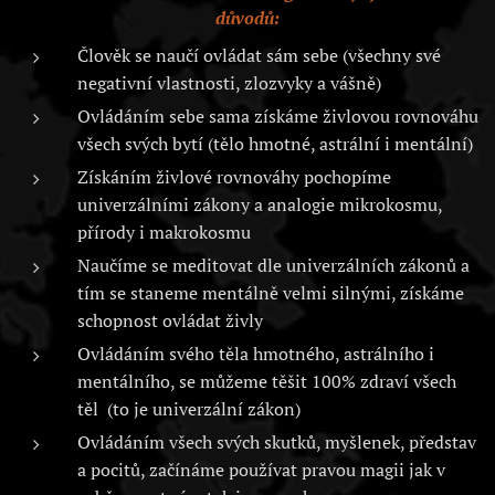
důvodů:
Člověk se naučí ovládat sám sebe (všechny své
negativní vlastnosti, zlozvyky a vášně)
Ovládáním sebe sama získáme živlovou rovnováhu
všech svých bytí (tělo hmotné, astrální i mentální)
Získáním živlové rovnováhy pochopíme
univerzálními zákony a analogie mikrokosmu,
přírody i makrokosmu
Naučíme se meditovat dle univerzálních zákonů a
tím se staneme mentálně velmi silnými, získáme
schopnost ovládat živly
Ovládáním svého těla hmotného, astrálního i
mentálního, se můžeme těšit 100% zdraví všech
těl (to je univerzální zákon)
Ovládáním všech svých skutků, myšlenek, představ
a pocitů, začínáme používat pravou magii jak v