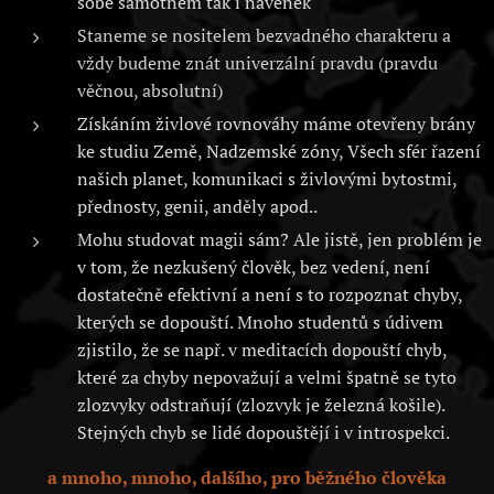
sobě samotném tak i navenek
Staneme se nositelem bezvadného charakteru a
vždy budeme znát univerzální pravdu (pravdu
věčnou, absolutní)
Získáním živlové rovnováhy máme otevřeny brány
ke studiu Země, Nadzemské zóny, Všech sfér řazení
našich planet, komunikaci s živlovými bytostmi,
přednosty, genii, anděly apod..
Mohu studovat magii sám? Ale jistě, jen problém je
v tom, že nezkušený člověk, bez vedení, není
dostatečně efektivní a není s to rozpoznat chyby,
kterých se dopouští. Mnoho studentů s údivem
zjistilo, že se např. v meditacích dopouští chyb,
které za chyby nepovažují a velmi špatně se tyto
zlozvyky odstraňují (zlozvyk je železná košile).
Stejných chyb se lidé dopouštějí i v introspekci.
a mnoho, mnoho, dalšího, pro běžného člověka