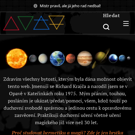
Mistr pravil, ale já jeho rad nedbal!
Hledat
Zdravím všechny bytosti, kterým byla dána možnost objevit
tento web. Jmenuji se Richard Krajča a narodil jsem se v
Opavě v Kateřinkách roku 1975. Mým přáním, touhou,
posláním je ukázat/předat/pomoci, všem, kdož touží po
duchovní svobodě správnou a jedinou cestu k opravdovému
zasvěcení. Praktikuji duchovní učení včetně učení
magického již více než 30 let.
Proč studovat hermetiku a magii? Zde je jen hrstka