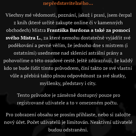
nepředstavitelného...
Všechny mé vědomosti, poznání, jakož i praxi, jsem čerpal
z knih (které určitě zakupte online či v kamenných
obchodech) Mistra
Františka Bardona a také za pomocí
svého Mistra L.
, za které nemohu dostatečně vyjádřit své
poděkování a pevně věřím, že jednoho dne s mistrem (i
ostatními) usedneme nad sklenicí astrální prány a
pohovoříme o této osudové cestě. Ještě zdůrazňuji, že každý
kdo se bude řídit tímto průvodcem, činí takto ze své vlastní
vůle a přebírá takto plnou odpovědnost za své skutky,
myšlenky, představy i city.
Tento průvodce je záměrně dostupný pouze pro
registrované uživatele a to v omezeném počtu.
Pro zobrazení obsahu se prosím přihlaste, nebo si založte
nový účet. Počet uživatelů je limitován. Neaktivní uživatelé
budou odstraněni.