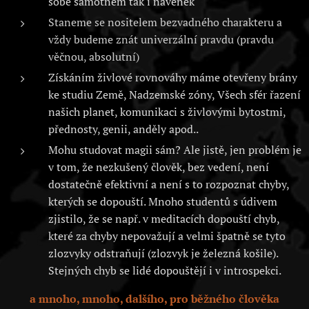
sobě samotném tak i navenek
Staneme se nositelem bezvadného charakteru a
vždy budeme znát univerzální pravdu (pravdu
věčnou, absolutní)
Získáním živlové rovnováhy máme otevřeny brány
ke studiu Země, Nadzemské zóny, Všech sfér řazení
našich planet, komunikaci s živlovými bytostmi,
přednosty, genii, anděly apod..
Mohu studovat magii sám? Ale jistě, jen problém je
v tom, že nezkušený člověk, bez vedení, není
dostatečně efektivní a není s to rozpoznat chyby,
kterých se dopouští. Mnoho studentů s údivem
zjistilo, že se např. v meditacích dopouští chyb,
které za chyby nepovažují a velmi špatně se tyto
zlozvyky odstraňují (zlozvyk je železná košile).
Stejných chyb se lidé dopouštějí i v introspekci.
a mnoho, mnoho, dalšího, pro běžného člověka