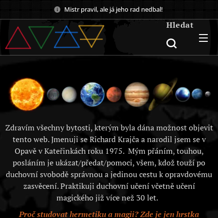
Mistr pravil, ale já jeho rad nedbal!
Hledat
Zdravím všechny bytosti, kterým byla dána možnost objevit
tento web. Jmenuji se Richard Krajča a narodil jsem se v
Opavě v Kateřinkách roku 1975. Mým přáním, touhou,
posláním je ukázat/předat/pomoci, všem, kdož touží po
duchovní svobodě správnou a jedinou cestu k opravdovému
zasvěcení. Praktikuji duchovní učení včetně učení
magického již více než 30 let.
Proč studovat hermetiku a magii? Zde je jen hrstka