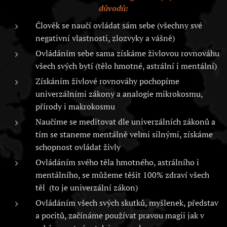
důvodů:
Člověk se naučí ovládat sám sebe (všechny své
negativní vlastnosti, zlozvyky a vášně)
Ovládáním sebe sama získáme živlovou rovnováhu
všech svých bytí (tělo hmotné, astrální i mentální)
Získáním živlové rovnováhy pochopíme
univerzálními zákony a analogie mikrokosmu,
přírody i makrokosmu
Naučíme se meditovat dle univerzálních zákonů a
tím se staneme mentálně velmi silnými, získáme
schopnost ovládat živly
Ovládáním svého těla hmotného, astrálního i
mentálního, se můžeme těšit 100% zdraví všech
těl (to je univerzální zákon)
Ovládáním všech svých skutků, myšlenek, představ
a pocitů, začínáme používat pravou magii jak v