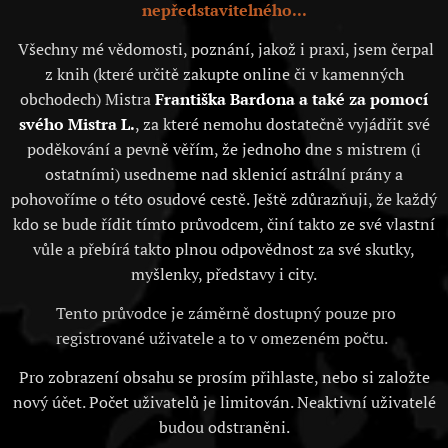
nepředstavitelného...
Všechny mé vědomosti, poznání, jakož i praxi, jsem čerpal
z knih (které určitě zakupte online či v kamenných
obchodech) Mistra
Františka Bardona a také za pomocí
svého Mistra L.
, za které nemohu dostatečně vyjádřit své
poděkování a pevně věřím, že jednoho dne s mistrem (i
ostatními) usedneme nad sklenicí astrální prány a
pohovoříme o této osudové cestě. Ještě zdůrazňuji, že každý
kdo se bude řídit tímto průvodcem, činí takto ze své vlastní
vůle a přebírá takto plnou odpovědnost za své skutky,
myšlenky, představy i city.
Tento průvodce je záměrně dostupný pouze pro
registrované uživatele a to v omezeném počtu.
Pro zobrazení obsahu se prosím přihlaste, nebo si založte
nový účet. Počet uživatelů je limitován. Neaktivní uživatelé
budou odstraněni.